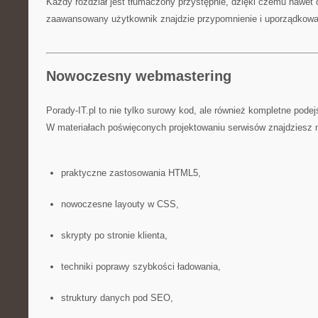
Każdy rozdział jest tłumaczony przystępnie, dzięki czemu nawet o
zaawansowany użytkownik znajdzie przypomnienie i uporządkowa
Nowoczesny webmastering
Porady-IT.pl to nie tylko surowy kod, ale również kompletne pode
W materiałach poświęconych projektowaniu serwisów znajdziesz m
praktyczne zastosowania HTML5,
nowoczesne layouty w CSS,
skrypty po stronie klienta,
techniki poprawy szybkości ładowania,
struktury danych pod SEO,