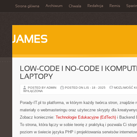
Archiwum
Redakcja
Remis
Spari
Strona główna
Chwała
JAMES
LOW-CODE I NO-CODE I KOMPUTE
LAPTOPY
POSTED BY ADMIN
POSTED ON LIS - 18 - 2025
MOŻLIWOŚĆ 
WYŁĄCZONA
Porady-IT.pl to platforma, w którym każdy twórca stron, znajdzi
materiały o webmasteringu oraz użyteczne skrypty dla kreatywny
Zobacz koniecznie:
Technologie Edukacyjne (EdTech)
i Backend 
To strona, która łączy w sobie teorię z praktyką i pozwala Ci sto
poziom w świecie języka PHP i projektowania serwisów interneto