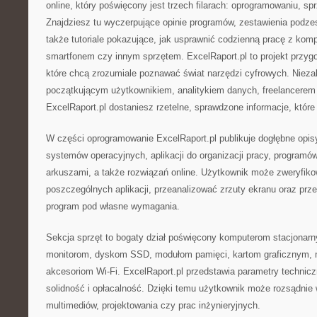
online, który poświęcony jest trzech filarach: oprogramowaniu, sp
Znajdziesz tu wyczerpujące opinie programów, zestawienia podz
także tutoriale pokazujące, jak usprawnić codzienną pracę z kom
smartfonem czy innym sprzętem. ExcelRaport.pl to projekt przy
które chcą zrozumiale poznawać świat narzędzi cyfrowych. Niezal
początkującym użytkownikiem, analitykiem danych, freelancerem
ExcelRaport.pl dostaniesz rzetelne, sprawdzone informacje, któr
W części oprogramowanie ExcelRaport.pl publikuje dogłębne opis
systemów operacyjnych, aplikacji do organizacji pracy, programó
arkuszami, a także rozwiązań online. Użytkownik może zweryfikow
poszczególnych aplikacji, przeanalizować zrzuty ekranu oraz prz
program pod własne wymagania.
Sekcja sprzęt to bogaty dział poświęcony komputerom stacjonar
monitorom, dyskom SSD, modułom pamięci, kartom graficznym,
akcesoriom Wi-Fi. ExcelRaport.pl przedstawia parametry technicz
solidność i opłacalność. Dzięki temu użytkownik może rozsądnie 
multimediów, projektowania czy prac inżynieryjnych.