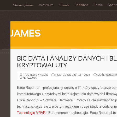
Archiwum
Redakcja
Remis
Spari
Strona główna
Chwała
JAMES
BIG DATA I ANALIZY DANYCH I B
KRYPTOWALUTY
POSTED BY ADMIN
POSTED ON LIS - 15 - 2025
MOŻLIWOŚĆ 
WYŁĄCZONA
ExcelRaport.pl – profesjonalny serwis o IT, który łączy branżę op
komputerowego z czytelnymi instrukcjami dla domowych i firmow
ExcelRaport.pl – Software, Hardware i Porady IT dla Każdego to p
techniczna łączy się z prostym językiem i case study z codzienn
Technologie VRAR
i E-commerce i technologie. ExcelRaport.pl 