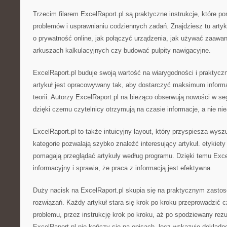
Trzecim filarem ExcelRaport.pl są praktyczne instrukcje, które 
problemów i usprawnianiu codziennych zadań. Znajdziesz tu artyk
o prywatność online, jak połączyć urządzenia, jak używać zaawa
arkuszach kalkulacyjnych czy budować pulpity nawigacyjne.
ExcelRaport.pl buduje swoją wartość na wiarygodności i praktyc
artykuł jest opracowywany tak, aby dostarczyć maksimum informac
teorii. Autorzy ExcelRaport.pl na bieżąco obserwują nowości w se
dzięki czemu czytelnicy otrzymują na czasie informacje, a nie nie
ExcelRaport.pl to także intuicyjny layout, który przyspiesza wysz
kategorie pozwalają szybko znaleźć interesujący artykuł. etykiet
pomagają przeglądać artykuły według programu. Dzięki temu Exce
informacyjny i sprawia, że praca z informacją jest efektywna.
Duży nacisk na ExcelRaport.pl skupia się na praktycznym zasto
rozwiązań. Każdy artykuł stara się krok po kroku przeprowadzić 
problemu, przez instrukcję krok po kroku, aż po spodziewany rezu
ExcelRaport.pl nie kończy się na opisach, lecz wskazuje dokładn