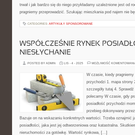
trwał i jak bardzo się do niego przykładamy uzależnione jest od ro
pragniemy przeprowadzić. Szukając mieszkania pod najem nie bę
CATEGORIES:
ARTYKUŁY SPONSOROWANE
WSPÓŁCZEŚNIE RYNEK POSIADŁO
NIESŁYCHANIE
POSTED BY ADMIN
LIS - 4 - 2025
MOŻLIWOŚĆ KOMENTOWAN
W czasie, kiedy pragniemy
przychodzi 1. mapa strony 
szczegóły tutaj 4. Sprawdź 
polecamy W czasie, gdy pr
posiadłość przychodzi mome
przebieg dokonywany przez
Bazuje on na wskazaniu konkretnych wartości. Trzeba oznajmić j
posiadłości, jaka jest jej odtworzeniowa oraz katastralna. Skutki
nieruchomości za gotówkę. Wartość rynkowa, […]