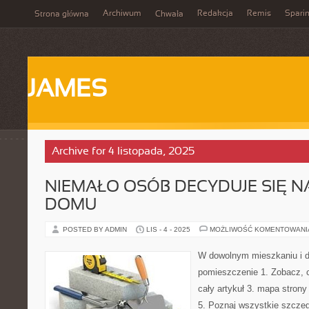
Archiwum
Redakcja
Remis
Spari
Strona główna
Chwała
JAMES
Archive for 4 listopada, 2025
NIEMAŁO OSÓB DECYDUJE SIĘ N
DOMU
POSTED BY ADMIN
LIS - 4 - 2025
MOŻLIWOŚĆ KOMENTOWAN
W dowolnym mieszkaniu i
pomieszczenie 1. Zobacz, 
cały artykuł 3. mapa stron
5. Poznaj wszystkie szcze