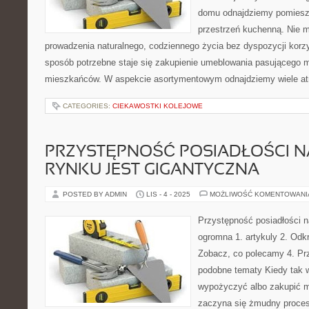
domu odnajdziemy pomiesz
przestrzeń kuchenną. Nie 
prowadzenia naturalnego, codziennego życia bez dyspozycji korzy
sposób potrzebne staje się zakupienie umeblowania pasującego m
mieszkańców. W aspekcie asortymentowym odnajdziemy wiele atr
CATEGORIES:
CIEKAWOSTKI KOLEJOWE
PRZYSTĘPNOŚĆ POSIADŁOŚCI 
RYNKU JEST GIGANTYCZNA
POSTED BY ADMIN
LIS - 4 - 2025
MOŻLIWOŚĆ KOMENTOWAN
Przystępność posiadłości n
ogromna 1. artykuly 2. Odkr
Zobacz, co polecamy 4. Prz
podobne tematy Kiedy tak 
wypożyczyć albo zakupić m
zaczyna się żmudny proces