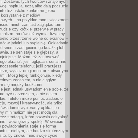
m. Zostawić tych twórców i znajomych,
wdę inspirują, uczą albo dają poczucie
rto też ustalić konkretne „okna
 korzystanie z mediów
iowych – na przykład rano i wieczorem
aście minut, zamiast zaglądać tam
nudzie czy krótkiej przerwie w pracy.
imalizm ma również wymiar fizyczny.
ielić przestrzenie wolne od ekranów –
tół w jadalni lub sypialnię. Odkładanie
ed snem i zastąpienie go książką lub
wia, że sen staje się głębszy, a
kojniejsze. Można też zastosować
go ekranu”: jeśli oglądasz serial, nie
wnocześnie telefonu; jeśli pracujesz
rze, wyłącz drugi monitor z otwartymi
mi. Mózg lepiej funkcjonuje, kiedy
jednym zadaniem, a nie ciągłym
em się między bodźcami.
e jest jednak uświadomienie sobie, że
ma być narzędziem, a nie celem
ie. Telefon może pomóc zadbać o
cje, rozwój i kreatywność, ale tylko
 świadomie wybieramy aplikacje i
owy minimalizm nie jest modą dla
ecz strategią, która pozwala odzyskać
nie i wewnętrzny spokój. W świecie
 powiadomienia staje się formą
untu – cichym, ale bardzo skutecznym
 to, by znowu mieć swoje życie