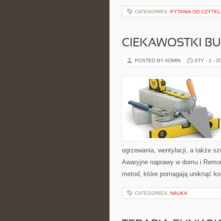
CATEGORIES:
PYTANIA OD CZYTE
CIEKAWOSTKI B
POSTED BY ADMIN
STY - 1 - 2
ogrzewania, wentylacji, a także s
Awaryjne naprawy w domu i Remont
metod, które pomagają uniknąć k
CATEGORIES:
NAUKA