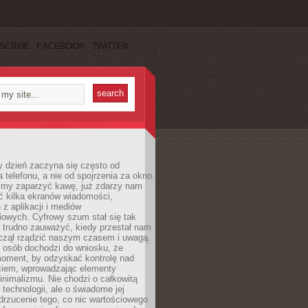
SCRIBE
FACEBOOK
TWITTER
 dzień zaczyna się często od
 telefonu, a nie od spojrzenia za okno.
my zaparzyć kawę, już zdarzy nam
ć kilka ekranów wiadomości,
z aplikacji i mediów
iowych. Cyfrowy szum stał się tak
e trudno zauważyć, kiedy przestał nam
aczął rządzić naszym czasem i uwagą.
j osób dochodzi do wniosku, że
oment, by odzyskać kontrolę nad
iem, wprowadzając elementy
nimalizmu. Nie chodzi o całkowitą
 technologii, ale o świadome jej
drzucenie tego, co nic wartościowego