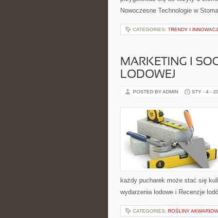
Nowoczesne Technologie w Stomato
CATEGORIES:
TRENDY I INNOWAC
MARKETING I SO
LODOWEJ
POSTED BY ADMIN
STY - 4 - 2
każdy pucharek może stać się kuli
wydarzenia lodowe i Recenzje lo
CATEGORIES:
ROŚLINY AKWARIO