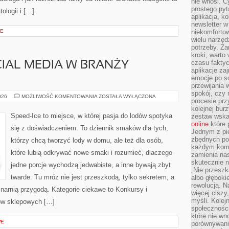
nie wnosi. C
prostego pyt
logii i […]
aplikacja, k
newsletter 
JE
niekomforto
wielu narzęd
potrzeby. Z
kroki, warto
czasu fakty
CIAL MEDIA W BRANŻY
aplikacje za
emocje po so
przewijania 
spokój, czy 
MARKETING
026
MOŻLIWOŚĆ KOMENTOWANIA
ZOSTAŁA WYŁĄCZONA
procesie prz
I
SOCIAL
kolejnej bur
MEDIA
Speed-Ice to miejsce, w której pasja do lodów spotyka
zestaw wska
W
online
które 
BRANŻY
się z doświadczeniem. To dziennik smaków dla tych,
LODOWEJ
Jednym z pi
zbędnych po
którzy chcą tworzyć lody w domu, ale też dla osób,
każdym kome
które lubią odkrywać nowe smaki i rozumieć, dlaczego
zamienia nas
skutecznie n
jedne porcje wychodzą jedwabiste, a inne bywają zbyt
„Nie przeszk
twarde. Tu mróz nie jest przeszkodą, tylko sekretem, a
albo głębok
rewolucją. N
narnią przygodą. Kategorie ciekawe to Konkursy i
więcej ciszy
myśli. Kolej
dów sklepowych […]
społecznośc
które nie w
WE
porównywania