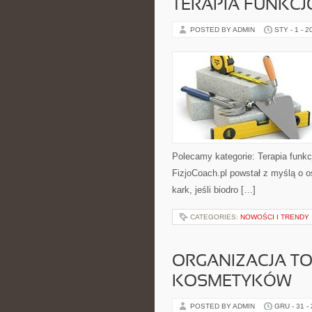
TERAPIA FUNKC
POSTED BY ADMIN
STY - 1 - 2
Polecamy kategorie: Terapia funkcj
FizjoCoach.pl powstał z myślą o o
kark, jeśli biodro […]
CATEGORIES:
NOWOŚCI I TRENDY
ORGANIZACJA TO
KOSMETYKÓW
POSTED BY ADMIN
GRU - 31 -