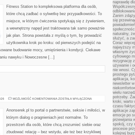
TRENINGI
naprawdę dla
Fitness Station to kompleksowa platforma dla osób,
Współczesny
odblokowania
które chcą zadbać o sylwetkę bez przypadkowości. To
Zanim zdąży
się przewiną
miejsce, w którym ćwiczenia spotykają się z żywieniem,
powiadomień 
a wewnętrzny napęd jest traktowana tak samo poważnie
społecznośc
naturalny, ż
jak plan. Strona powstała z myślą o tym, by prowadzić
służyć, a z
użytkownika krok po kroku: od pierwszych podejść na
Coraz więce
najwyższy m
sowane budowanie mocy, umięśnienia i kondycji. Ciekawe
własnym życ
cyfrowego mi
waniu nawyku i Nowoczesne […]
rezygnację z
używanie i o
nie wnosi. C
prostego pyt
aplikacja, k
newsletter 
niekomforto
wielu narzęd
potrzeby. Z
PORADY
026
MOŻLIWOŚĆ KOMENTOWANIA
ZOSTAŁA WYŁĄCZONA
kroki, warto
czasu fakty
Anonserek.pl to portal o partnerstwie, seksie i miłości, w
aplikacje za
emocje po so
którym dialog o pragnieniach jest normalne. To
przewijania 
spokój, czy 
przestrzeń dla osób, które chcą zrozumieć siebie oraz
procesie prz
zbudować relację – bez wstydu, ale też bez krzykliwej
kolejnej bur