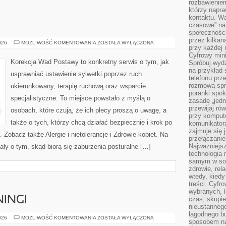
rozbawienie
którzy napra
kontaktu. Wa
czasowe” na
społecznośc
przez kilkan
ONKOLOGIA
026
MOŻLIWOŚĆ KOMENTOWANIA
ZOSTAŁA WYŁĄCZONA
przy każdej 
Cyfrowy min
Korekcja Wad Postawy to konkretny serwis o tym, jak
Spróbuj wydz
na przykład s
usprawniać ustawienie sylwetki poprzez ruch
telefonu prz
rozmową spra
ukierunkowany, terapię ruchową oraz wsparcie
poranki spo
specjalistyczne. To miejsce powstało z myślą o
zasadę „jedne
przewijaj ró
osobach, które czują, że ich plecy proszą o uwagę, a
przy kompute
także o tych, którzy chcą działać bezpiecznie i krok po
komunikatora
zajmuje się 
Zobacz także Alergie i nietolerancje i Zdrowie kobiet. Na
przełączani
Najważniejsz
ały o tym, skąd biorą się zaburzenia posturalne […]
technologia 
samym w sob
zdrowie, rela
wtedy, kiedy
treści. Cyfr
wybranych, l
NINGI
czas, skupie
nieustannego
łagodnego b
ĆWICZENIA
026
MOŻLIWOŚĆ KOMENTOWANIA
ZOSTAŁA WYŁĄCZONA
sposobem na
I