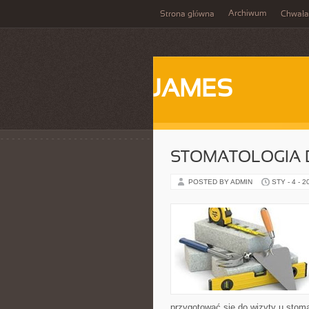
Archiwum
Strona główna
Chwała
JAMES
STOMATOLOGIA 
POSTED BY ADMIN
STY - 4 - 2
przygotować się do wizyty u stomat