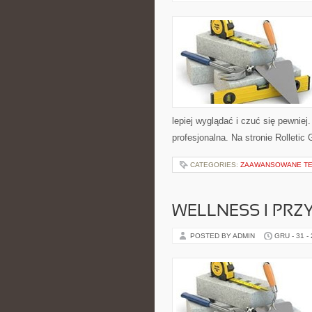
lepiej wyglądać i czuć się pewnie
profesjonalna. Na stronie Rolletic
CATEGORIES:
ZAAWANSOWANE T
WELLNESS I PR
POSTED BY ADMIN
GRU - 31 -