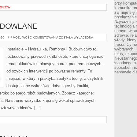
przy kompute
LNIKÓW
komunikatora
zajmuje się 
przełączani
Najważniejsz
UDOWLANE
technologia 
samym w sob
zdrowie, rela
CIEKAWOSTKI
026
MOŻLIWOŚĆ KOMENTOWANIA
ZOSTAŁA WYŁĄCZONA
wtedy, kiedy
BUDOWLANE
treści. Cyfr
Instalacje – Hydraulika, Remonty i Budownictwo to
wybranych, l
czas, skupie
rozbudowany przewodnik dla osób, które chcą ogarnąć
nieustannego
łagodnego b
temat układów instalacyjnych oraz prac remontowych –
sposobem na
od szybkich interwencji po poważne remonty. To
naprawdę dla
miejsce, w którym praktyka spotyka teorię, a czytelnik
dostaje jasne wskazówki dotyczące hydrauliki,
zeroko pojętego robót budowlanych. Zobacz kategorie:
. Na stronie wszystko kręci się wokół sprawdzonych
osztownych błędów. […]