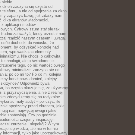
 siebie.
 dzień zaczyna się często od
 telefonu, a nie od spojrzenia za okno.
my zaparzyć kawę, już zdarzy nam
ć kilka ekranów wiadomości,
z aplikacji i mediów
iowych. Cyfrowy szum stał się tak
e trudno zauważyć, kiedy przestał nam
aczął rządzić naszym czasem i uwagą.
j osób dochodzi do wniosku, że
oment, by odzyskać kontrolę nad
iem, wprowadzając elementy
nimalizmu. Nie chodzi o całkowitą
 technologii, ale o świadome jej
drzucenie tego, co nic wartościowego
yfrowy minimalizm zaczyna się od
ania: po co mi to? Po co mi kolejna
olejny kanał powiadomień, kolejny
w skrzynce? Odpowiedź bywa
wa, bo często okazuje się, że używamy
zi z przyzwyczajenia, a nie z realnej
anim zdecydujemy się na radykalne
 wykonać mały audyt – policzyć, ile
cznie spędzamy przed ekranem, jakie
jmują nam najwięcej uwagi i jakie
bie zostawiają. Czy po godzinie
wiadomości czujemy inspirację i
raczej znużenie i niepokój? W tym
ydaje się wiedza, ale nie w formie
zy informacji, tylko jako uporządkowany