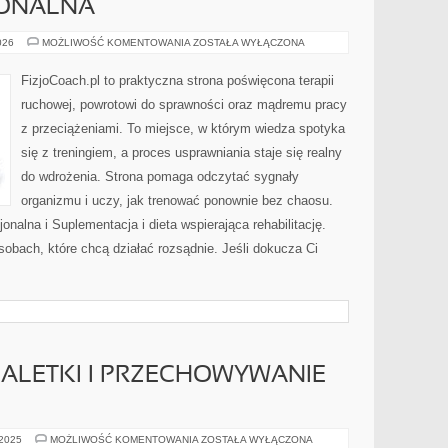
JONALNA
TERAPIA
026
MOŻLIWOŚĆ KOMENTOWANIA
ZOSTAŁA WYŁĄCZONA
FUNKCJONALNA
FizjoCoach.pl to praktyczna strona poświęcona terapii
ruchowej, powrotowi do sprawności oraz mądremu pracy
z przeciążeniami. To miejsce, w którym wiedza spotyka
się z treningiem, a proces usprawniania staje się realny
do wdrożenia. Strona pomaga odczytać sygnały
organizmu i uczy, jak trenować ponownie bez chaosu.
onalna i Suplementacja i dieta wspierająca rehabilitację.
sobach, które chcą działać rozsądnie. Jeśli dokucza Ci
ALETKI I PRZECHOWYWANIE
ORGANIZACJA
 2025
MOŻLIWOŚĆ KOMENTOWANIA
ZOSTAŁA WYŁĄCZONA