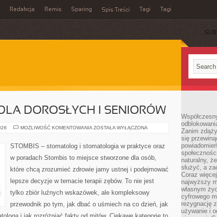
Redakcja
Remis
Sparing
Tagi
Tagi
Spis Treści
SUB
DLA DOROSŁYCH I SENIORÓW
Współczesny
odblokowania
STOMATOLOGIA
026
MOŻLIWOŚĆ KOMENTOWANIA
ZOSTAŁA WYŁĄCZONA
Zanim zdąży
DLA
się przewiną
DOROSŁYCH
I
powiadomień 
STOMBIS – stomatolog i stomatologia w praktyce oraz
SENIORÓW
społecznośc
w poradach Stombis to miejsce stworzone dla osób,
naturalny, ż
służyć, a z
które chcą zrozumieć zdrowie jamy ustnej i podejmować
Coraz więce
lepsze decyzje w temacie terapii zębów. To nie jest
najwyższy m
własnym życ
tylko zbiór luźnych wskazówek, ale kompleksowy
cyfrowego mi
rezygnację z
przewodnik po tym, jak dbać o uśmiech na co dzień, jak
używanie i o
ologa i jak rozróżniać fakty od mitów. Ciekawe kategorie to