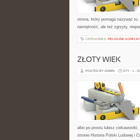
strona, który pomaga nazywać to, 
namiętność, ale też zgrzyty, niep
CATEGORIES:
RELIGIJNE KONFLIK
ZŁOTY WIEK
POSTED BY ADMIN
STY - 1 - 2
albo po prostu lubisz ciekawostki
stronie Historia Polski Ludowej i