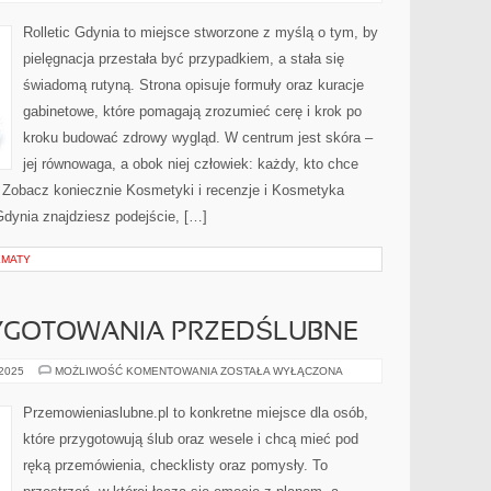
TOALETKI
I
PRZECHOWYWANIE
Rolletic Gdynia to miejsce stworzone z myślą o tym, by
KOSMETYKÓW
pielęgnacja przestała być przypadkiem, a stała się
świadomą rutyną. Strona opisuje formuły oraz kuracje
gabinetowe, które pomagają zrozumieć cerę i krok po
kroku budować zdrowy wygląd. W centrum jest skóra –
jej równowaga, a obok niej człowiek: każdy, kto chce
j. Zobacz koniecznie Kosmetyki i recenzje i Kosmetyka
 Gdynia znajdziesz podejście, […]
EMATY
ZYGOTOWANIA PRZEDŚLUBNE
WELLNESS
 2025
MOŻLIWOŚĆ KOMENTOWANIA
ZOSTAŁA WYŁĄCZONA
I
PRZYGOTOWANIA
PRZEDŚLUBNE
Przemowieniaslubne.pl to konkretne miejsce dla osób,
które przygotowują ślub oraz wesele i chcą mieć pod
ręką przemówienia, checklisty oraz pomysły. To