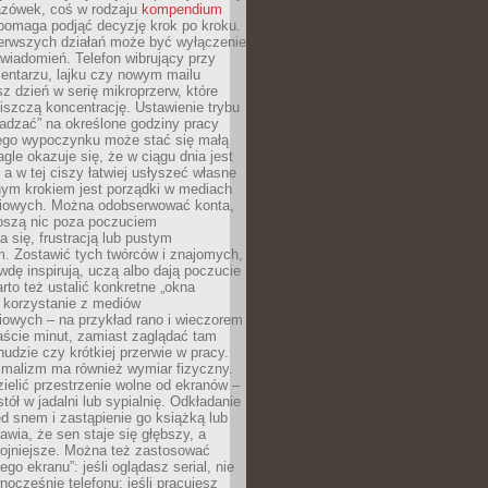
zówek, coś w rodzaju
kompendium
pomaga podjąć decyzję krok po kroku.
erwszych działań może być wyłączenie
wiadomień. Telefon wibrujący przy
ntarzu, lajku czy nowym mailu
z dzień w serię mikroprzerw, które
iszczą koncentrację. Ustawienie trybu
adzać” na określone godziny pracy
iego wypoczynku może stać się małą
agle okazuje się, że w ciągu dnia jest
, a w tej ciszy łatwiej usłyszeć własne
nym krokiem jest porządki w mediach
iowych. Można odobserwować konta,
noszą nic poza poczuciem
 się, frustracją lub pustym
m. Zostawić tych twórców i znajomych,
wdę inspirują, uczą albo dają poczucie
rto też ustalić konkretne „okna
 korzystanie z mediów
iowych – na przykład rano i wieczorem
aście minut, zamiast zaglądać tam
nudzie czy krótkiej przerwie w pracy.
imalizm ma również wymiar fizyczny.
ielić przestrzenie wolne od ekranów –
tół w jadalni lub sypialnię. Odkładanie
ed snem i zastąpienie go książką lub
wia, że sen staje się głębszy, a
kojniejsze. Można też zastosować
go ekranu”: jeśli oglądasz serial, nie
wnocześnie telefonu; jeśli pracujesz