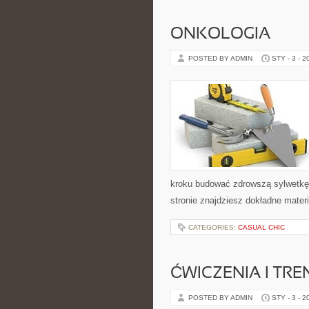
ONKOLOGIA
POSTED BY ADMIN
STY - 3 - 2
kroku budować zdrowszą sylwetkę. 
stronie znajdziesz dokładne materi
CATEGORIES:
CASUAL CHIC
ĆWICZENIA I TRE
POSTED BY ADMIN
STY - 3 - 2