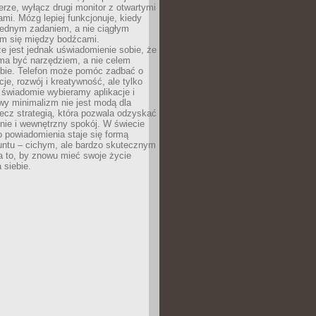
rze, wyłącz drugi monitor z otwartymi
mi. Mózg lepiej funkcjonuje, kiedy
jednym zadaniem, a nie ciągłym
em się między bodźcami.
e jest jednak uświadomienie sobie, że
ma być narzędziem, a nie celem
ie. Telefon może pomóc zadbać o
cje, rozwój i kreatywność, ale tylko
 świadomie wybieramy aplikacje i
owy minimalizm nie jest modą dla
ecz strategią, która pozwala odzyskać
nie i wewnętrzny spokój. W świecie
 powiadomienia staje się formą
untu – cichym, ale bardzo skutecznym
 to, by znowu mieć swoje życie
 siebie.