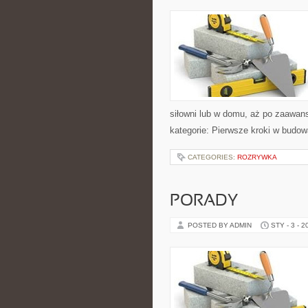
siłowni lub w domu, aż po zaawan
kategorie: Pierwsze kroki w budo
CATEGORIES:
ROZRYWKA
PORADY
POSTED BY ADMIN
STY - 3 - 2