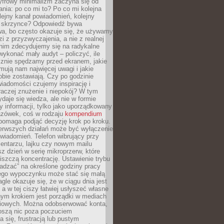
yfrowy minimalizm zaczyna się od
ania: po co mi to? Po co mi kolejna
olejny kanał powiadomień, kolejny
w skrzynce? Odpowiedź bywa
wa, bo często okazuje się, że używamy
zi z przyzwyczajenia, a nie z realnej
anim zdecydujemy się na radykalne
 wykonać mały audyt – policzyć, ile
cznie spędzamy przed ekranem, jakie
jmują nam najwięcej uwagi i jakie
bie zostawiają. Czy po godzinie
wiadomości czujemy inspirację i
raczej znużenie i niepokój? W tym
ydaje się wiedza, ale nie w formie
zy informacji, tylko jako uporządkowany
zówek, coś w rodzaju
kompendium
pomaga podjąć decyzję krok po kroku.
erwszych działań może być wyłączenie
wiadomień. Telefon wibrujący przy
ntarzu, lajku czy nowym mailu
z dzień w serię mikroprzerw, które
iszczą koncentrację. Ustawienie trybu
adzać” na określone godziny pracy
iego wypoczynku może stać się małą
agle okazuje się, że w ciągu dnia jest
, a w tej ciszy łatwiej usłyszeć własne
nym krokiem jest porządki w mediach
iowych. Można odobserwować konta,
noszą nic poza poczuciem
 się, frustracją lub pustym