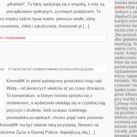
zestaw wska
„pikanterii”. Tu fakty spotykają się z empatią, a mity są
online
które 
porządkowane spokojnym, życiowym podejściem. To
Jednym z pi
zbędnych po
co między ludźmi bywa trudne: pierwsze randki, iskrę,
każdym kome
zamienia nas
orozumienia, chłód i zakończenia. Anonserek.pl […]
skutecznie n
„Nie przeszk
TY I POJEDNANIE
albo głębok
rewolucją. N
więcej ciszy
myśli. Kolej
społecznośc
które nie w
porównywania
ZŁOTY
026
MOŻLIWOŚĆ KOMENTOWANIA
ZOSTAŁA WYŁĄCZONA
rozbawienie
WIEK
którzy napra
kontaktu. Wa
KoronaMK to portal poświęcony przeszłości kraju nad
czasowe” na
Wisłą – od pierwszych władców aż po czasy dzisiejsze.
społecznośc
przez kilkan
To kompendium, w którym historia spotyka się z
przy każdej 
omówieniem, a wydarzenia układają się w czytelną ciąg
Cyfrowy min
Spróbuj wydz
przyczyn i skutków. Jeśli szukasz rzetelnego
na przykład s
telefonu prz
przewodnika po epokach, chcesz pojąć sens przemian
rozmową spra
, KoronaMK ma być właśnie taką przystanią. Nowości na
poranki spo
zasadę „jedne
 Codzienne Życie w Dawnej Polsce. Największą siłą […]
przewijaj ró