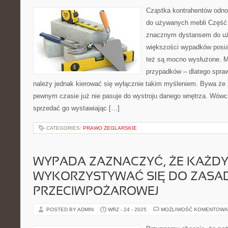
Cząstka kontrahentów odno
do używanych mebli Część
znacznym dystansem do u
większości wypadków posia
też są mocno wysłużone. M
przypadków – dlatego spra
należy jednak kierować się wyłącznie takim myśleniem. Bywa że
pewnym czasie już nie pasuje do wystroju danego wnętrza. Wówcz
sprzedać go wystawiając […]
CATEGORIES:
PRAWO ŻEGLARSKIE
WYPADA ZAZNACZYĆ, ŻE KAŻDY
WYKORZYSTYWAĆ SIĘ DO ZASA
PRZECIWPOŻAROWEJ
POSTED BY ADMIN
WRZ - 24 - 2025
MOŻLIWOŚĆ KOMENTOWA