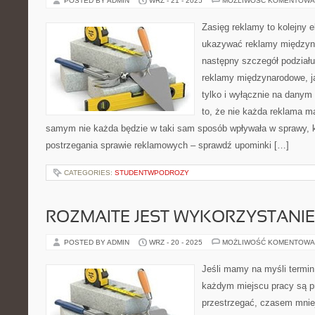
POSTED BY ADMIN
WRZ - 21 - 2025
MOŻLIWOŚĆ KOMENTOWA
Zasięg reklamy to kolejny e
ukazywać reklamy międzyn
następny szczegół podział
reklamy międzynarodowe, ja
tylko i wyłącznie na danym 
to, że nie każda reklama m
samym nie każda będzie w taki sam sposób wpływała w sprawy, k
postrzegania sprawie reklamowych – sprawdź upominki […]
CATEGORIES:
STUDENTWPODROZY
ROZMAITE JEST WYKORZYSTANIE
POSTED BY ADMIN
WRZ - 20 - 2025
MOŻLIWOŚĆ KOMENTOWA
Jeśli mamy na myśli termin,
każdym miejscu pracy są pr
przestrzegać, czasem mniej