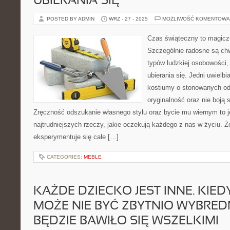
UBIERANIA SIĘ
POSTED BY ADMIN
WRZ - 27 - 2025
MOŻLIWOŚĆ KOMENTOWA
Czas świąteczny to magiczny
Szczególnie radosne są chwi
typów ludzkiej osobowości,
ubierania się. Jedni uwielbi
kostiumy o stonowanych odc
oryginalność oraz nie boją 
Zręczność odszukanie własnego stylu oraz bycie mu wiernym to j
najtrudniejszych rzeczy, jakie oczekują każdego z nas w życiu. 
eksperymentuje się całe […]
CATEGORIES:
MEBLE
KAŻDE DZIECKO JEST INNE. KIED
MOŻE NIE BYĆ ZBYTNIO WYBRED
BĘDZIE BAWIŁO SIĘ WSZELKIMI