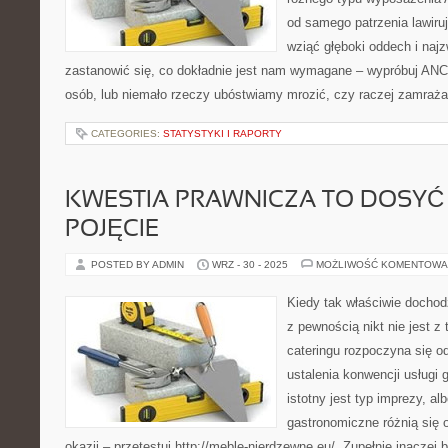
od samego patrzenia lawiru
wziąć głęboki oddech i najz
zastanowić się, co dokładnie jest nam wymagane – wypróbuj ANCH
osób, lub niemało rzeczy ubóstwiamy mrozić, czy raczej zamrażar
CATEGORIES:
STATYSTYKI I RAPORTY
KWESTIA PRAWNICZA TO DOSYĆ
POJĘCIE
POSTED BY ADMIN
WRZ - 30 - 2025
MOŻLIWOŚĆ KOMENTOWA
Kiedy tak właściwie dochod
z pewnością nikt nie jest 
cateringu rozpoczyna się od
ustalenia konwencji usługi
istotny jest typ imprezy, al
gastronomiczne różnią się o
okazji – przetestuj http://meble-nierdzewne.eu/. Zupełnie inaczej 