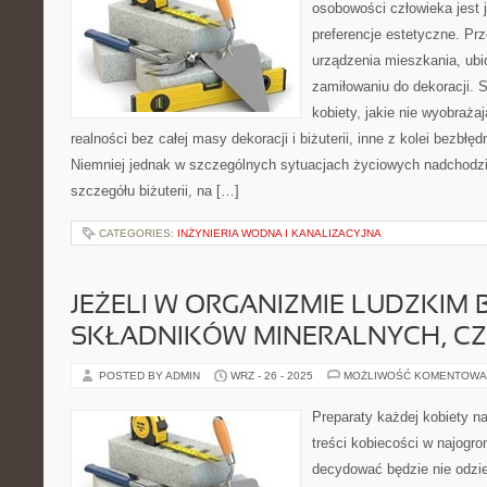
osobowości człowieka jest j
preferencje estetyczne. Prz
urządzenia mieszkania, ubi
zamiłowaniu do dekoracji. S
kobiety, jakie nie wyobraża
realności bez całej masy dekoracji i biżuterii, inne z kolei bezbłęd
Niemniej jednak w szczególnych sytuacjach życiowych nadchodz
szczegółu biżuterii, na […]
CATEGORIES:
INŻYNIERIA WODNA I KANALIZACYJNA
JEŻELI W ORGANIZMIE LUDZKIM 
SKŁADNIKÓW MINERALNYCH, CZ
POSTED BY ADMIN
WRZ - 26 - 2025
MOŻLIWOŚĆ KOMENTOWA
Preparaty każdej kobiety n
treści kobiecości w najogr
decydować będzie nie odzie