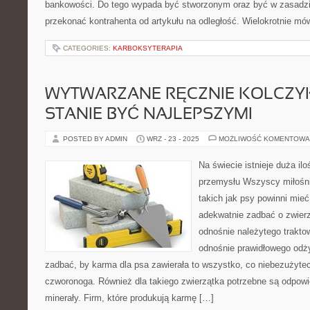
bankowości. Do tego wypada być stworzonym oraz być w zasadzi
przekonać kontrahenta od artykułu na odległość. Wielokrotnie mów
CATEGORIES:
KARBOKSYTERAPIA
WYTWARZANE RĘCZNIE KOLCZYK
STANIE BYĆ NAJLEPSZYMI
POSTED BY ADMIN
WRZ - 23 - 2025
MOŻLIWOŚĆ KOMENTOWA
Na świecie istnieje duża il
przemysłu Wszyscy miłośn
takich jak psy powinni mie
adekwatnie zadbać o zwierzę
odnośnie należytego trakto
odnośnie prawidłowego odż
zadbać, by karma dla psa zawierała to wszystko, co niebezużyte
czworonoga. Również dla takiego zwierzątka potrzebne są odpowi
minerały. Firm, które produkują karmę […]