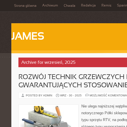
Archiwum
Redakcja
Remis
Spari
Strona główna
Chwała
JAMES
Archive for wrzesień, 2025
ROZWÓJ TECHNIK GRZEWCZYCH 
GWARANTUJĄCYCH STOSOWANI
POSTED BY ADMIN
WRZ - 30 - 2025
MOŻLIWOŚĆ KOMENTOWA
Nie ulega najniższej wątpl
notorycznego Półki sklepow
typu sprzętu RTV, na podło
różnego typu wyposażenia 