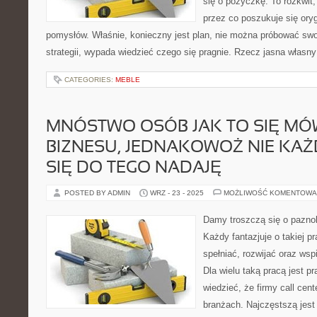
się o pożyczkę. To rozkwit,
przez co poszukuje się ory
pomysłów. Właśnie, konieczny jest plan, nie można próbować swoi
strategii, wypada wiedzieć czego się pragnie. Rzecz jasna własny 
CATEGORIES:
MEBLE
MNÓSTWO OSÓB JAK TO SIĘ MÓ
BIZNESU, JEDNAKOWOŻ NIE KAŻ
SIĘ DO TEGO NADAJĘ
POSTED BY ADMIN
WRZ - 23 - 2025
MOŻLIWOŚĆ KOMENTOWA
Damy troszczą się o paznok
Każdy fantazjuje o takiej pr
spełniać, rozwijać oraz wsp
Dla wielu taką pracą jest p
wiedzieć, że firmy call cen
branżach. Najczęstszą jest