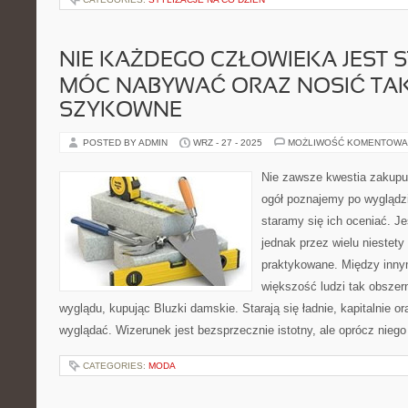
NIE KAŻDEGO CZŁOWIEKA JEST S
MÓC NABYWAĆ ORAZ NOSIĆ TA
SZYKOWNE
POSTED BY ADMIN
WRZ - 27 - 2025
MOŻLIWOŚĆ KOMENTOWA
Nie zawsze kwestia zakupu 
ogół poznajemy po wyglądzi
staramy się ich oceniać. J
jednak przez wielu niestety
praktykowane. Między innym
większość ludzi tak obsze
wyglądu, kupując Bluzki damskie. Starają się ładnie, kapitalnie o
wyglądać. Wizerunek jest bezsprzecznie istotny, ale oprócz nieg
CATEGORIES:
MODA