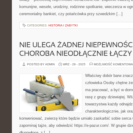
komunijne, wesele, urodziny, rodzinne spotkanie, wieczerza w ogr
ceremonialny bankiet, czy potańcówka przy szwedzkim […]
CATEGORIES:
HISTORIA I ZABYTKI
NIE ULEGA ŻADNEJ NIEPEWNOŚCI
CHOROBA NIEODŁĄCZNIE ŁĄCZY 
POSTED BY ADMIN
WRZ - 29 - 2025
MOŻLIWOŚĆ KOMENTOWA
Właściwy dobór barw znacz
człowieka Osoby chętne żeb
ma pracować, a być w domu
rasę z grupy dziewiątej. W
towarzystwa każdy odnajdzi
charakterologicznie, jak or
konweniować, zwierzę które będzie umiało zaskarbić sobie serc
zapominaj tajże, aby odwiedzić https://e-pazur.com/. W grupie dzie
długowłose, z […]