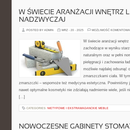
W ŚWIECIE ARANŻACJI WNĘTRZ L
NADZWYCZAJ
POSTED BY ADMIN
WRZ - 20 - 2025
MOŻLIWOŚĆ KOMENTOWA
W świecie aranżacji wnętrz
zachodzące w wyniku starze
naturalnym oraz w pełni no
pielęgnacji i zachowania ł
możliwie najdalej odsunąć o
zmarszczkami ciała. W tym
zmarszczki – wspomoże też medycyna estetyczna. Powinniśmy j
nawet optymalne kosmetyki nie zdziałają nadmiernie wiele, jeśli n
[…]
CATEGORIES:
NIETYPOWE I EKSTRAWAGANCKIE MEBLE
NOWOCZESNE GABINETY STOMA