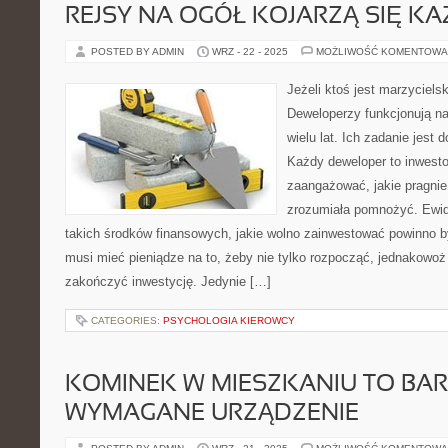
REJSY NA OGÓŁ KOJARZĄ SIĘ K
POSTED BY ADMIN
WRZ - 22 - 2025
MOŻLIWOŚĆ KOMENTOWA
Jeżeli ktoś jest marzyciel
Deweloperzy funkcjonują n
wielu lat. Ich zadanie jest 
Każdy deweloper to inwestor
zaangażować, jakie pragni
zrozumiała pomnożyć. Ewide
takich środków finansowych, jakie wolno zainwestować powinno b
musi mieć pieniądze na to, żeby nie tylko rozpocząć, jednakowoż
zakończyć inwestycję. Jedynie […]
CATEGORIES:
PSYCHOLOGIA KIEROWCY
KOMINEK W MIESZKANIU TO BA
WYMAGANE URZĄDZENIE