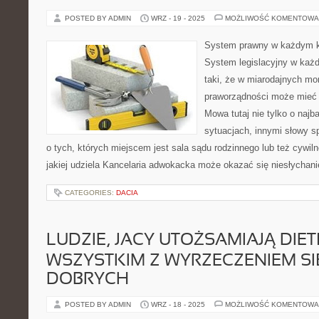
POSTED BY ADMIN
WRZ - 19 - 2025
MOŻLIWOŚĆ KOMENTOWA
System prawny w każdym kra
System legislacyjny w każd
taki, że w miarodajnych m
praworządności może mieć 
Mowa tutaj nie tylko o najb
sytuacjach, innymi słowy s
o tych, których miejscem jest sala sądu rodzinnego lub też cywil
jakiej udziela Kancelaria adwokacka może okazać się niesłychan
CATEGORIES:
DACIA
LUDZIE, JACY UTOŻSAMIAJĄ DIE
WSZYSTKIM Z WYRZECZENIEM S
DOBRYCH
POSTED BY ADMIN
WRZ - 18 - 2025
MOŻLIWOŚĆ KOMENTOWA