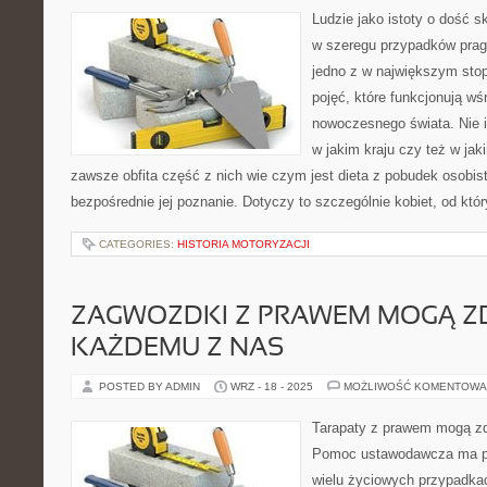
Ludzie jako istoty o dość 
w szeregu przypadków pragn
jedno z w największym sto
pojęć, które funkcjonują wś
nowoczesnego świata. Nie i
w jakim kraju czy też w jak
zawsze obfita część z nich wie czym jest dieta z pobudek osobist
bezpośrednie jej poznanie. Dotyczy to szczególnie kobiet, od któ
CATEGORIES:
HISTORIA MOTORYZACJI
ZAGWOZDKI Z PRAWEM MOGĄ ZD
KAŻDEMU Z NAS
POSTED BY ADMIN
WRZ - 18 - 2025
MOŻLIWOŚĆ KOMENTOWA
Tarapaty z prawem mogą z
Pomoc ustawodawcza ma p
wielu życiowych przypadka