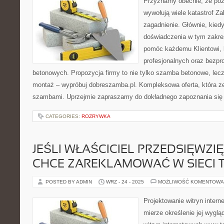
Przyznamy obecnie, że poża
wywołują wiele katastrof Z
zagadnienie. Głównie, kied
doświadczenia w tym zakres
pomóc każdemu Klientowi, 
profesjonalnych oraz bez
betonowych. Propozycja firmy to nie tylko szamba betonowe, lec
montaż – wypróbuj dobreszamba.pl. Kompleksowa oferta, która 
szambami. Uprzejmie zapraszamy do dokładnego zapoznania się
CATEGORIES:
ROZRYWKA
JEŚLI WŁAŚCICIEL PRZEDSIĘWZIĘ
CHCE ZAREKLAMOWAĆ W SIECI T
POSTED BY ADMIN
WRZ - 24 - 2025
MOŻLIWOŚĆ KOMENTOWA
Projektowanie witryn inter
mierze określenie jej wyglą