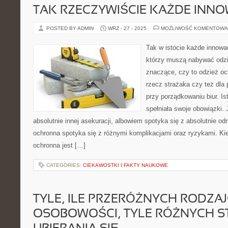
TAK RZECZYWIŚCIE KAŻDE INN
POSTED BY ADMIN
WRZ - 27 - 2025
MOŻLIWOŚĆ KOMENTOWA
Tak w istocie każde innowa
którzy muszą nabywać odzie
znaczące, czy to odzież oc
rzecz strażaka czy też dla 
przy porządkowaniu biur. Is
spełniała swoje obowiązki. 
absolutnie innej asekuracji, albowiem spotyka się z absolutnie 
ochronna spotyka się z różnymi komplikacjami oraz ryzykami. Kie
ochronna jest […]
CATEGORIES:
CIEKAWOSTKI I FAKTY NAUKOWE
TYLE, ILE PRZERÓŻNYCH RODZA
OSOBOWOŚCI, TYLE RÓŻNYCH 