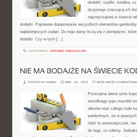
dodatki: szpilki, torebka, sz
dysponuje znaczącą ich ilo
najzwyczajniej w świecie w
dodatki. Poprawne dopasowanie wszystkich elementów garderoby 
najłatwiejszych zadań. Do tego damy liczą się z pieniędzmi, któ
dodatki. Czy w tych […]
CATEGORIES:
ZDROWIE KRĘGOSŁUPA
NIE MA BODAJŻE NA ŚWIECIE KO
POSTED BY ADMIN
WRZ - 26 - 2025
MOŻLIWOŚĆ KOMENTOWA
Przeciętna dama umie kupo
wszelkiego typu mazideł or
włosów oraz całego ciała l
ewidentnym, że w pewnych 
robić to automatycznie, nie
do tego, co robimy. Jednak