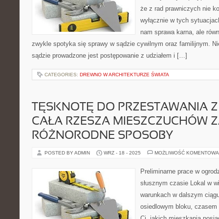
że z rad prawniczych nie k
wyłącznie w tych sytuacjac
nam sprawa karna, ale równ
zwykle spotyka się sprawy w sądzie cywilnym oraz familijnym. Ni
sądzie prowadzone jest postępowanie z udziałem i […]
CATEGORIES:
DREWNO W ARCHITEKTURZE ŚWIATA
TĘSKNOTĘ DO PRZESTAWANIA Z
CAŁA RZESZA MIESZCZUCHÓW 
RÓŻNORODNE SPOSOBY
POSTED BY ADMIN
WRZ - 18 - 2025
MOŻLIWOŚĆ KOMENTOWA
Preliminarne prace w ogrod
słusznym czasie Lokal w wi
warunkach w dalszym ciąg
osiedlowym bloku, czasem 
Ci, jakich mieszkania posia