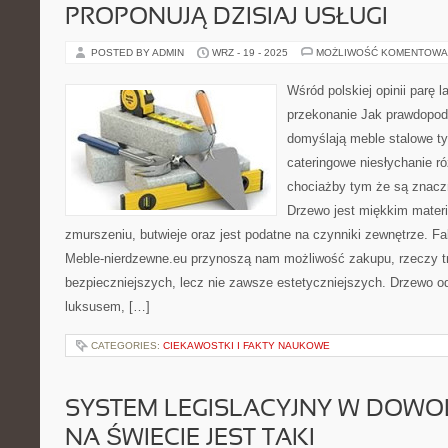
PROPONUJĄ DZISIAJ USŁUGI
POSTED BY ADMIN
WRZ - 19 - 2025
MOŻLIWOŚĆ KOMENTOWA
Wśród polskiej opinii parę 
przekonanie Jak prawdopod
domyślają meble stalowe ty
cateringowe niesłychanie ró
chociażby tym że są znaczn
Drzewo jest miękkim materi
zmurszeniu, butwieje oraz jest podatne na czynniki zewnętrze. F
Meble-nierdzewne.eu przynoszą nam możliwość zakupu, rzeczy t
bezpieczniejszych, lecz nie zawsze estetyczniejszych. Drzewo od
luksusem, […]
CATEGORIES:
CIEKAWOSTKI I FAKTY NAUKOWE
SYSTEM LEGISLACYJNY W DOWO
NA ŚWIECIE JEST TAKI