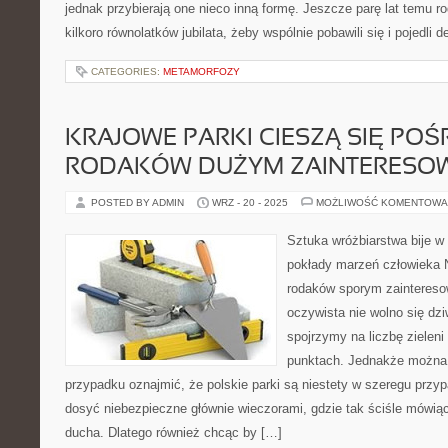
jednak przybierają one nieco inną formę. Jeszcze parę lat temu r
kilkoro równolatków jubilata, żeby wspólnie pobawili się i pojedli d
CATEGORIES:
METAMORFOZY
KRAJOWE PARKI CIESZĄ SIĘ PO
RODAKÓW DUŻYM ZAINTERESO
POSTED BY ADMIN
WRZ - 20 - 2025
MOŻLIWOŚĆ KOMENTOWA
Sztuka wróżbiarstwa bije w 
pokłady marzeń człowieka N
rodaków sporym zainteres
oczywista nie wolno się dzi
spojrzymy na liczbę zieleni 
punktach. Jednakże można 
przypadku oznajmić, że polskie parki są niestety w szeregu prz
dosyć niebezpieczne głównie wieczorami, gdzie tak ściśle mówi
ducha. Dlatego również chcąc by […]