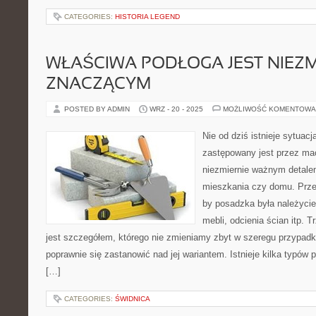
CATEGORIES:
HISTORIA LEGEND
WŁAŚCIWA PODŁOGA JEST NIEZM
ZNACZĄCYM
POSTED BY ADMIN
WRZ - 20 - 2025
MOŻLIWOŚĆ KOMENTOWA
Nie od dziś istnieje sytuacj
zastępowany jest przez ma
niezmiernie ważnym detale
mieszkania czy domu. Prz
by posadzka była należycie
mebli, odcienia ścian itp. 
jest szczegółem, którego nie zmieniamy zbyt w szeregu przypad
poprawnie się zastanowić nad jej wariantem. Istnieje kilka typów 
[…]
CATEGORIES:
ŚWIDNICA