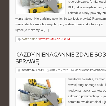
rygorystycznie. A mianowic
BHP, jakie wszędzie nas „p
zakładzie pracy powinny zn
warsztatowe. Nie sądzimy pewnie, że tak jest, prawda? Przeważni
warsztatach samochodowych i przy wytwórczości jakichś części.
ujrzeć je możemy w […]
CATEGORIES:
WETERYNARIA OD KUCHNI
KAŻDY NIENAGANNIE ZDAJE SOBI
SPRAWĘ
POSTED BY ADMIN
WRZ - 20 - 2025
MOŻLIWOŚĆ KOMENTOWA
Niektórzy twierdzą, że wiec
równej rangi samego ślubu 
niedawna nauka języków ob
szkołach powszechnych, ja
ostatnim dwudziestoleciu, 