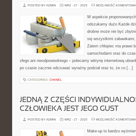
POSTED BY ADMIN
WRZ - 27 - 2025
MOŻLIWOŚĆ KOMENTOWA
W aspekcie proponowanych 
odszukamy dużo Każde dziec
drobne może nie być zbytni
się wszystkimi zabawkami,
Zatem chłopiec ma prawo ba
samochodami oraz do czasu 
złego ani nieodpowiedniego – polecamy witrynę internetową ubran
po czasie zacznie odczuwać wyraźny podział oraz to, że co […]
CATEGORIES:
CHANEL
JEDNĄ Z CZĘŚCI INDYWIDUALNO
CZŁOWIEKA JEST JEGO GUST
POSTED BY ADMIN
WRZ - 27 - 2025
MOŻLIWOŚĆ KOMENTOWA
Make-up to bardzo wyśmien