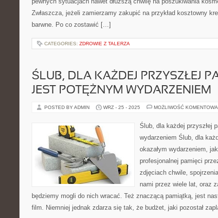
pewnych sytuacjach nawet dłuższą chwilę na poszukiwania kosme
Zwłaszcza, jeżeli zamierzamy zakupić na przykład kosztowny kr
barwne. Po co zostawić […]
CATEGORIES:
ZDROWIE Z TALERZA
ŚLUB, DLA KAŻDEJ PRZYSZŁEJ P
JEST POTĘŻNYM WYDARZENIEM
POSTED BY ADMIN
WRZ - 25 - 2025
MOŻLIWOŚĆ KOMENTOWA
Ślub, dla każdej przyszłej 
wydarzeniem Ślub, dla każde
okazałym wydarzeniem, jaki
profesjonalnej pamięci prze
zdjęciach chwile, spojrzenia
nami przez wiele lat, oraz
będziemy mogli do nich wracać. Też znaczącą pamiątką, jest nas
film. Niemniej jednak zdarza się tak, że budżet, jaki pozostał za