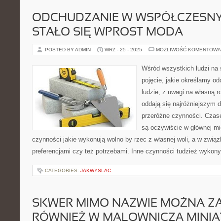
ODCHUDZANIE W WSPÓŁCZESN
STAŁO SIĘ WPROST MODA
POSTED BY ADMIN
WRZ - 25 - 2025
MOŻLIWOŚĆ KOMENTOWA
Wśród wszystkich ludzi na 
pojęcie, jakie określamy o
ludzie, z uwagi na własną 
oddają się najróżniejszym 
przeróżne czynności. Czas
są oczywiście w głównej mi
czynności jakie wykonują wolno by rzec z własnej woli, a w zwią
preferencjami czy też potrzebami. Inne czynności tudzież wykon
CATEGORIES:
JAKWYSLAC
SKWER MIMO NAZWIE MOŻNA ZA
RÓWNIEŻ W MALOWNICZĄ MINIA