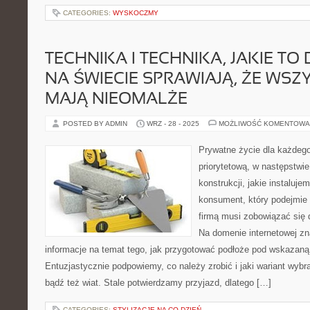
CATEGORIES:
WYSKOCZMY
TECHNIKA I TECHNIKA, JAKIE TO D
NA ŚWIECIE SPRAWIAJĄ, ŻE WSZ
MAJĄ NIEOMALŻE
POSTED BY ADMIN
WRZ - 28 - 2025
MOŻLIWOŚĆ KOMENTOWA
Prywatne życie dla każdego
priorytetową, w następstwi
konstrukcji, jakie instaluj
konsument, który podejmie 
firmą musi zobowiązać się 
Na domenie internetowej z
informacje na temat tego, jak przygotować podłoże pod wskazaną
Entuzjastycznie podpowiemy, co należy zrobić i jaki wariant wyb
bądź też wiat. Stale potwierdzamy przyjazd, dlatego […]
CATEGORIES:
STYLIZACJE NA CO DZIEŃ