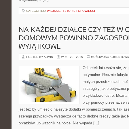
CATEGORIES:
WIEJSKIE HISTORIE I OPOWIEŚCI
NA KAŻDEJ DZIAŁCE CZY TEŻ W 
DOMOWYM POWINNO ZAGOSPO
WYJĄTKOWE
POSTED BY ADMIN
WRZ - 29 - 2025
MOŻLIWOŚĆ KOMENTOWA
Od setek lat uważa się, że
optymalne. Ręcznie fabryk
małych przestrzeniach mo
szczegóły jakie optycznie
przykładowo lustro. Można 
przy pomocy przeznaczenia 
jest też by umieścić należyte dodatki w pomieszczeniach, tak aże
szeregu przypadków wystarczą de facto drobne rzeczy takie jak fot
obrazków lub wazonik na półce. Nie wypada […]