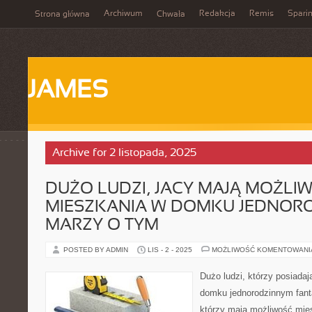
Archiwum
Redakcja
Remis
Spari
Strona główna
Chwała
JAMES
Archive for 2 listopada, 2025
DUŻO LUDZI, JACY MAJĄ MOŻLI
MIESZKANIA W DOMKU JEDNOR
MARZY O TYM
POSTED BY ADMIN
LIS - 2 - 2025
MOŻLIWOŚĆ KOMENTOWAN
Dużo ludzi, którzy posiada
domku jednorodzinnym fanta
którzy mają możliwość mi