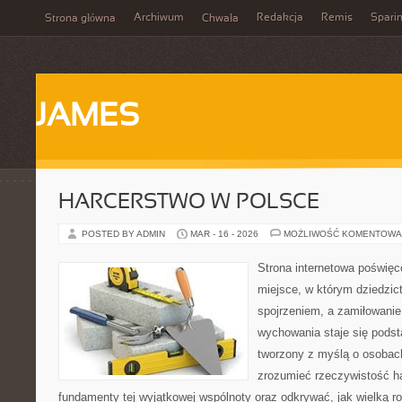
Archiwum
Redakcja
Remis
Spari
Strona główna
Chwała
JAMES
HARCERSTWO W POLSCE
POSTED BY ADMIN
MAR - 16 - 2026
MOŻLIWOŚĆ KOMENTOWA
Strona internetowa poświęc
miejsce, w którym dziedzic
spojrzeniem, a zamiłowanie
wychowania staje się podst
tworzony z myślą o osobach
zrozumieć rzeczywistość h
fundamenty tej wyjątkowej wspólnoty oraz odkrywać, jak wielką ro