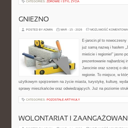
CATEGORIES:
ZDROWIE I STYL ŻYCIA
GNIEZNO
POSTED BY ADMIN
MAR - 15 - 2026
MOŻLIWOŚĆ KOMENTOWA
E-jarocin.pl to nowoczesny
już samą nazwą i hasłem „J
mieście i regionie!” jasno p
prezentowanie najbardziej i
Jarocinie oraz szerzej o ok
regionie. To miejsce, w któ
użytkowym spojrzeniem na życie miasta, turystykę, kulturę, wydar
sprawy mieszkańców oraz odwiedzających. Już na poziomie strukt
CATEGORIES:
POZOSTAŁE ARTYKUŁY
WOLONTARIAT I ZAANGAŻOWAN