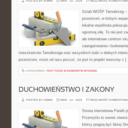
POSTED BY ADMIN
MAR - 14 - 2026
MOŻLIWOŚĆ KOMENTOWA
Sztab WOŚP Tarnobrzeg – G
przestrzeń, w którym wsparc
lokalna wspólnota pokazuje
ogromną siłę. To nie jest z
ale internetowe centrum sk
zaangażowania i budowania 
mieszkańców Tarnobrzega oraz wszystkich ludzi o dobrych intencja
przestrzeni, może od razu poczuć, że jest to projekt tworzony z [
CATEGORIES:
FAST FOOD W DOMOWYM WYDANIU
DUCHOWIEŃSTWO I ZAKONY
POSTED BY ADMIN
MAR - 14 - 2026
MOŻLIWOŚĆ KOMENTOWA
Strona internetowa Parafii 
Przemyślu to serwis stworz
którzy pragną być bliżej St