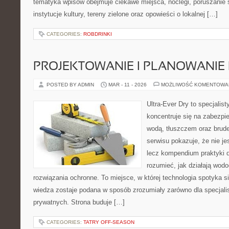
tematyka wpisów obejmuje ciekawe miejsca, noclegi, poruszanie 
instytucje kultury, tereny zielone oraz opowieści o lokalnej […]
CATEGORIES:
ROBDRINKI
PROJEKTOWANIE I PLANOWANIE
POSTED BY ADMIN
MAR - 11 - 2026
MOŻLIWOŚĆ KOMENTOWA
Ultra-Ever Dry to specjalist
koncentruje się na zabezpi
wodą, tłuszczem oraz brud
serwisu pokazuje, że nie je
lecz kompendium praktyki dl
rozumieć, jak działają wodo
rozwiązania ochronne. To miejsce, w której technologia spotyka s
wiedza zostaje podana w sposób zrozumiały zarówno dla specjalist
prywatnych. Strona buduje […]
CATEGORIES:
TATRY OFF-SEASON