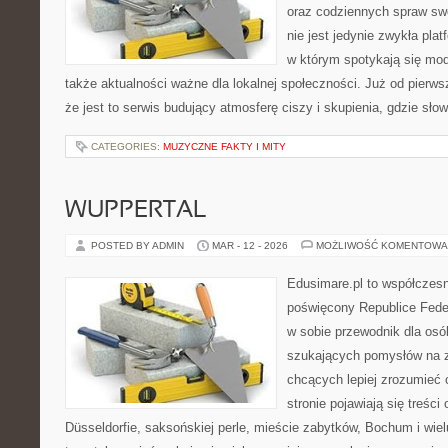
oraz codziennych spraw swoj
nie jest jedynie zwykła plat
w którym spotykają się modli
także aktualności ważne dla lokalnej społeczności. Już od pierw
że jest to serwis budujący atmosferę ciszy i skupienia, gdzie sł
CATEGORIES:
MUZYCZNE FAKTY I MITY
WUPPERTAL
POSTED BY ADMIN
MAR - 12 - 2026
MOŻLIWOŚĆ KOMENTOWA
Edusimare.pl to współczes
poświęcony Republice Feder
w sobie przewodnik dla osó
szukających pomysłów na z
chcących lepiej zrozumieć
stronie pojawiają się treści 
Düsseldorfie, saksońskiej perle, mieście zabytków, Bochum i wiel