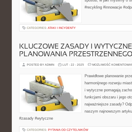
sposób, w jaki myślimy o ś
#recykling #innowacje #od
CATEGORIES:
ATAKI I INCYDENTY
KLUCZOWE ZASADY I WYTYCZNE
PLANOWANIA PRZESTRZENNEG
POSTED BY ADMIN
LUT - 22 - 2025
MOŻLIWOŚĆ KOMENTOWA
Prawidłowe planowanie prze
harmonijnego rozwoju miast
i wytyczne pomagają zach
funkcjami obszaru i jego o
najważniejsze zasady? Odp
naszym najnowszym artykul
#zasady #wytyczne
CATEGORIES:
PYTANIA OD CZYTELNIKÓW