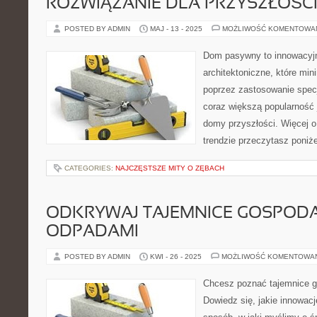
ROZWIĄZANIE DLA PRZYSZŁOŚC
POSTED BY ADMIN
MAJ - 13 - 2025
MOŻLIWOŚĆ KOMENTOWA
Dom pasywny to innowacyjn
architektoniczne, które mini
poprzez zastosowanie specj
coraz większą popularność 
domy przyszłości. Więcej
trendzie przeczytasz poniże
CATEGORIES:
NAJCZĘSTSZE MITY O ZĘBACH
ODKRYWAJ TAJEMNICE GOSPODA
ODPADAMI
POSTED BY ADMIN
KWI - 26 - 2025
MOŻLIWOŚĆ KOMENTOWA
Chcesz poznać tajemnice 
Dowiedz się, jakie innowacj