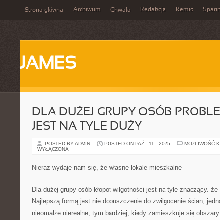
Archiwum
Redakcja
Remis
Spari
Strona główna
Chwała
JAMES
DLA DUŻEJ GRUPY OSÓB PROBLE
JEST NA TYLE DUŻY
POSTED BY ADMIN
POSTED ON PAŹ - 11 - 2025
MOŻLIWOŚĆ 
WYŁĄCZONA
Nieraz wydaje nam się, że własne lokale mieszkalne
Dla dużej grupy osób kłopot wilgotności jest na tyle znaczący, że
Najlepszą formą jest nie dopuszczenie do zwilgocenie ścian, jedn
nieomalże nierealne, tym bardziej, kiedy zamieszkuje się obszary