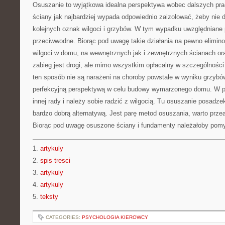
Osuszanie to wyjątkowa idealna perspektywa wobec dalszych pra
ściany jak najbardziej wypada odpowiednio zaizolować, żeby nie
kolejnych oznak wilgoci i grzybów. W tym wypadku uwzględniane p
przeciwwodne. Biorąc pod uwagę takie działania na pewno elimin
wilgoci w domu, na wewnętrznych jak i zewnętrznych ścianach oraz
zabieg jest drogi, ale mimo wszystkim opłacalny w szczególnośc
ten sposób nie są narażeni na choroby powstałe w wyniku grzybó
perfekcyjną perspektywą w celu budowy wymarzonego domu. W
innej rady i należy sobie radzić z wilgocią. Tu osuszanie posadz
bardzo dobrą alternatywą. Jest parę metod osuszania, warto przea
Biorąc pod uwagę osuszone ściany i fundamenty należałoby pomy
1.
artykuly
2.
spis tresci
3.
artykuly
4.
artykuly
5.
teksty
CATEGORIES:
PSYCHOLOGIA KIEROWCY