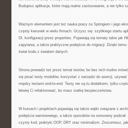
Budujesz aplikacje, które mają realne zastosowanie, a nie tylko s
Ważnym elementem jest też nauka pracy ze Springiem i jego eko
częsty kierunek w wielu firmach. Uczysz się: szybkiego startu apl
DI, konfiguracji przez properties. Pojawiają się tematy takie jak 
zapytania, a także praktyczne podejście do migracji. Dzięki temu
świat kodu z światem danych.
Strona prowadzi też przez temat testów, bo bez nich trudno mówi
się pisać testy modułów, korzystać z narzędzi do asercji, używać
między testami end-to-end. Testy nie są tu dodatkiem, tylko częś
łatwiej Ci refaktorować, bo masz siatkę bezpieczeństwa.
W kursach i projektach pojawiają się także wątki związane z arch
podejścia warstwowego, a także sposobów na sensowny podział: 
czysty kod, praktyki OOP, DRY oraz minimalizm. Zrozumiesz, jak 