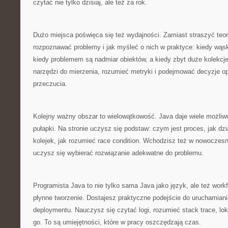
czytać nie tylko dzisiaj, ale też za rok.
Dużo miejsca poświęca się też wydajności. Zamiast straszyć teori
rozpoznawać problemy i jak myśleć o nich w praktyce: kiedy wąsk
kiedy problemem są nadmiar obiektów, a kiedy zbyt duże kolekcj
narzędzi do mierzenia, rozumieć metryki i podejmować decyzje op
przeczucia.
Kolejny ważny obszar to wielowątkowość. Java daje wiele możliwo
pułapki. Na stronie uczysz się podstaw: czym jest proces, jak dz
kolejek, jak rozumieć race condition. Wchodzisz też w nowoczesn
uczysz się wybierać rozwiązanie adekwatne do problemu.
Programista Java to nie tylko sama Java jako język, ale też workf
płynne tworzenie. Dostajesz praktyczne podejście do uruchamiani
deploymentu. Nauczysz się czytać logi, rozumieć stack trace, lok
go. To są umiejętności, które w pracy oszczędzają czas.