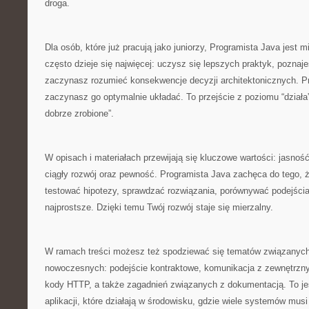
droga.
Dla osób, które już pracują jako juniorzy, Programista Java jest 
często dzieje się najwięcej: uczysz się lepszych praktyk, poznaj
zaczynasz rozumieć konsekwencje decyzji architektonicznych. Prz
zaczynasz go optymalnie układać. To przejście z poziomu “działa” 
dobrze zrobione”.
W opisach i materiałach przewijają się kluczowe wartości: jasnoś
ciągły rozwój oraz pewność. Programista Java zachęca do tego, ż
testować hipotezy, sprawdzać rozwiązania, porównywać podejścia i
najprostsze. Dzięki temu Twój rozwój staje się mierzalny.
W ramach treści możesz też spodziewać się tematów związanych
nowoczesnych: podejście kontraktowe, komunikacja z zewnętrznym
kody HTTP, a także zagadnień związanych z dokumentacją. To je
aplikacji, które działają w środowisku, gdzie wiele systemów mu