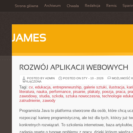
Archiwum
Redakcja
Remis
Spari
Strona główna
Chwała
JAMES
ROZWÓJ APLIKACJI WEBOWYCH
POSTED BY ADMIN
POSTED ON STY - 10 - 2026
MOŻLIWOŚĆ 
WYŁĄCZONA
Tagi:
cv
,
edukacja
,
entrepreneurship
,
galerie sztuki
,
ilustracja
,
kar
literatura
,
nauka
,
performance
,
pisanie
,
plakaty
,
poezja
,
praca
,
pr
zawodowy
,
studia
,
szkoła
,
sztuka nowoczesna
,
technologie eduk
zatrudnienie
,
zawody
Programista Java to platforma stworzone dla osób, które chcą ucz
rozpocząć karierę programistyczną, ale też dla tych, którzy już tw
konkretnych rozwiązań. To szkolenia internetowe, baza artykułów
zadania oparte o typowe problemy z pracy, dzięki którym wiedza ni