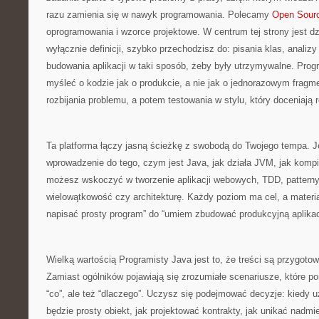
razu zamienia się w nawyk programowania. Polecamy
Open Sourc
oprogramowania i wzorce projektowe. W centrum tej strony jest dz
wyłącznie definicji, szybko przechodzisz do: pisania klas, analizy 
budowania aplikacji w taki sposób, żeby były utrzymywalne. Prog
myśleć o kodzie jak o produkcie, a nie jak o jednorazowym fragm
rozbijania problemu, a potem testowania w stylu, który doceniają r
Ta platforma łączy jasną ścieżkę z swobodą do Twojego tempa. J
wprowadzenie do tego, czym jest Java, jak działa JVM, jak kompil
możesz wskoczyć w tworzenie aplikacji webowych, TDD, patterny
wielowątkowość czy architekturę. Każdy poziom ma cel, a materi
napisać prosty program” do “umiem zbudować produkcyjną aplikac
Wielką wartością Programisty Java jest to, że treści są przygoto
Zamiast ogólników pojawiają się zrozumiałe scenariusze, które p
“co”, ale też “dlaczego”. Uczysz się podejmować decyzje: kiedy u
będzie prosty obiekt, jak projektować kontrakty, jak unikać nadmi