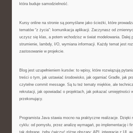
która buduje samodzielność.
Kursy online na stronie są pomyślane jako ścieżki, które prowad
tematów “z życia”: komunikacja aplikacji. Zaczynasz od zmiennyc
uczysz się klas, a potem wchodzisz w świat modelowania. Dalej po
strumienie, lambdy, I/O, wymiana informacji. Każdy temat jest roz
zastosowanie w projekcie.
Blog jest uzupełnieniem kursów: to wpisy, które rozwiązują pytania
treści o tym, jak ustawiać środowisko, jak ogarniać Gradle, jak p
czytelne commit message. Są tu też tematy miękkie, ale technicz
rekrutacji, jak opowiadać o projektach, jak pokazać umiejętności 
przekonujący.
Programista Java stawia mocno na praktyczne realizacje. Dzięki 
cyklu: od pomysłu, przez analizę wymagań, po implementację i fi
tak dobrane, żeby ćwiczyć różne obszary: API, integrację z UI, a