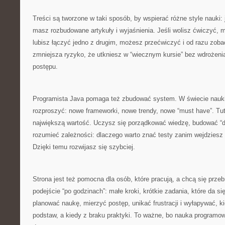
Treści są tworzone w taki sposób, by wspierać różne style nauki: je
masz rozbudowane artykuły i wyjaśnienia. Jeśli wolisz ćwiczyć, ma
lubisz łączyć jedno z drugim, możesz przećwiczyć i od razu zoba
zmniejsza ryzyko, że utkniesz w “wiecznym kursie” bez wdrożeni
postępu.
Programista Java pomaga też zbudować system. W świecie nauki
rozproszyć: nowe frameworki, nowe trendy, nowe “must have”. Tuta
największą wartość. Uczysz się porządkować wiedzę, budować “dr
rozumieć zależności: dlaczego warto znać testy zanim wejdzies
Dzięki temu rozwijasz się szybciej.
Strona jest też pomocna dla osób, które pracują, a chcą się prze
podejście “po godzinach”: małe kroki, krótkie zadania, które da si
planować naukę, mierzyć postęp, unikać frustracji i wyłapywać, k
podstaw, a kiedy z braku praktyki. To ważne, bo nauka programowan