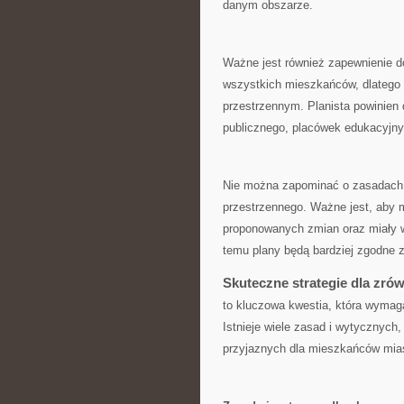
‍danym obszarze.
Ważne⁤ jest również zapewnienie dos
wszystkich mieszkańców, dlatego
przestrzennym. Planista powinien d
publicznego,⁤ placówek edukacyjny
Nie można zapominać o zasadach p
przestrzennego. Ważne jest, ‌aby 
proponowanych⁣ zmian oraz⁤ miały ​w
temu plany ​będą‌ bardziej​ zgodne 
Skuteczne strategie dla zr
to kluczowa kwestia, która wymaga
Istnieje wiele zasad ​i wytycznych
przyjaznych dla mieszkańców mia