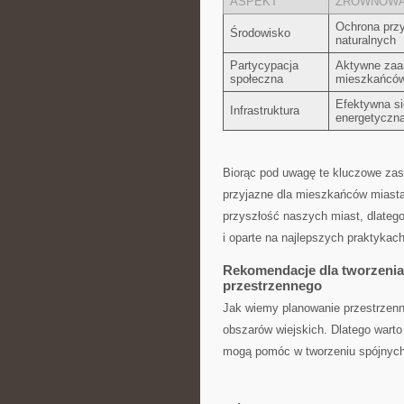
ASPEKT
ZRÓWNOWA
Ochrona przy
Środowisko
naturalnych
Partycypacja
Aktywne zaa
społeczna
mieszkańcó
Efektywna si
Infrastruktura
energetyczn
Biorąc ‍pod ​uwagę te kluczowe za
przyjazne dla mieszkańców miasta
przyszłość naszych miast, dlatego 
i oparte na najlepszych praktykach
Rekomendacje dla tworzeni
przestrzennego
Jak‌ wiemy⁢ planowanie‌ przestrzen
obszarów⁤ wiejskich. ⁣Dlatego warto
mogą pomóc w tworzeniu spójnych⁣