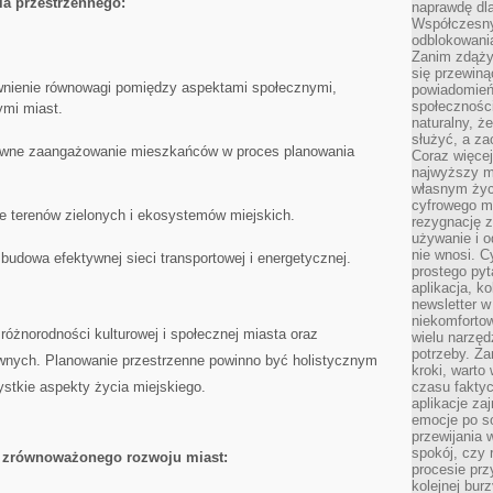
a⁢ przestrzennego:
naprawdę dla
Współczesny
odblokowania
Zanim zdąży
się przewiną
ienie równowagi pomiędzy aspektami ‌społecznymi,
powiadomień 
społecznośc
mi⁣ miast.
naturalny, ż
służyć, a z
tywne zaangażowanie mieszkańców⁤ w proces planowania
Coraz więce
najwyższy m
własnym życ
cyfrowego mi
 terenów zielonych i ‍ekosystemów miejskich.
rezygnację z
używanie i o
nie wnosi. C
budowa efektywnej ⁤sieci transportowej i ⁣energetycznej.
prostego pyt
aplikacja, k
newsletter 
niekomforto
różnorodności kulturowej i ‍społecznej miasta oraz
wielu narzęd
potrzeby. Z
wnych. Planowanie przestrzenne powinno być holistycznym
kroki, warto
stkie⁢ aspekty życia miejskiego.
czasu fakty
aplikacje za
emocje po so
przewijania 
spokój, czy 
a ​zrównoważonego rozwoju miast:
procesie prz
kolejnej bur