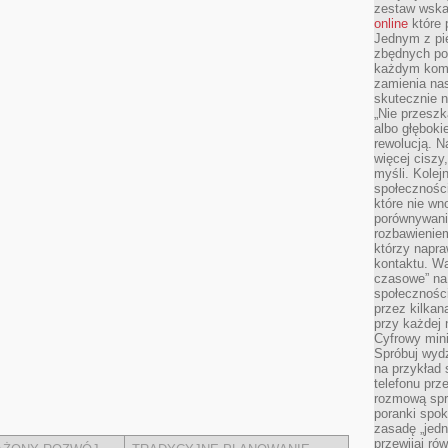
zestaw wska
online
które 
Jednym z pi
zbędnych po
każdym kome
zamienia nas
skutecznie n
„Nie przeszk
albo głębok
rewolucją. N
więcej ciszy
myśli. Kolej
społecznośc
które nie w
porównywania
rozbawienie
którzy napra
kontaktu. Wa
czasowe” na
społecznośc
przez kilkan
przy każdej 
Cyfrowy min
Spróbuj wydz
na przykład s
telefonu prz
rozmową spra
poranki spo
zasadę „jedne
przewijaj ró