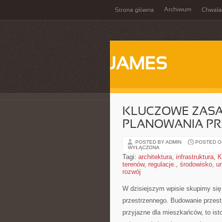
Archiwum
Strona główna
Chwała
JAMES
KLUCZOWE ZASA
PLANOWANIA PR
POSTED BY ADMIN
POSTED ON
WYŁĄCZONA
Tagi:
architektura
,
infrastruktura
,
K
terenów
,
regulacje.
,
środowisko
,
u
rozwój
W dzisiejszym wpisie skupimy się
przestrzennego. Budowanie przestrze
przyjazne dla mieszkańców, to ist