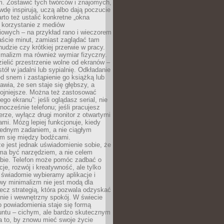
m. Zostawić tych twórców i znajomych,
wdę inspirują, uczą albo dają poczucie
rto też ustalić konkretne „okna
 korzystanie z mediów
iowych – na przykład rano i wieczorem
aście minut, zamiast zaglądać tam
nudzie czy krótkiej przerwie w pracy.
imalizm ma również wymiar fizyczny.
ielić przestrzenie wolne od ekranów –
tół w jadalni lub sypialnię. Odkładanie
ed snem i zastąpienie go książką lub
wia, że sen staje się głębszy, a
kojniejsze. Można też zastosować
go ekranu”: jeśli oglądasz serial, nie
wnocześnie telefonu; jeśli pracujesz
rze, wyłącz drugi monitor z otwartymi
mi. Mózg lepiej funkcjonuje, kiedy
jednym zadaniem, a nie ciągłym
em się między bodźcami.
e jest jednak uświadomienie sobie, że
ma być narzędziem, a nie celem
ie. Telefon może pomóc zadbać o
cje, rozwój i kreatywność, ale tylko
 świadomie wybieramy aplikacje i
owy minimalizm nie jest modą dla
ecz strategią, która pozwala odzyskać
nie i wewnętrzny spokój. W świecie
 powiadomienia staje się formą
untu – cichym, ale bardzo skutecznym
 to, by znowu mieć swoje życie