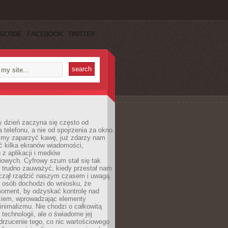
SCRIBE
FACEBOOK
TWITTER
 dzień zaczyna się często od
 telefonu, a nie od spojrzenia za okno.
my zaparzyć kawę, już zdarzy nam
ć kilka ekranów wiadomości,
z aplikacji i mediów
iowych. Cyfrowy szum stał się tak
e trudno zauważyć, kiedy przestał nam
aczął rządzić naszym czasem i uwagą.
j osób dochodzi do wniosku, że
oment, by odzyskać kontrolę nad
iem, wprowadzając elementy
nimalizmu. Nie chodzi o całkowitą
 technologii, ale o świadome jej
drzucenie tego, co nic wartościowego