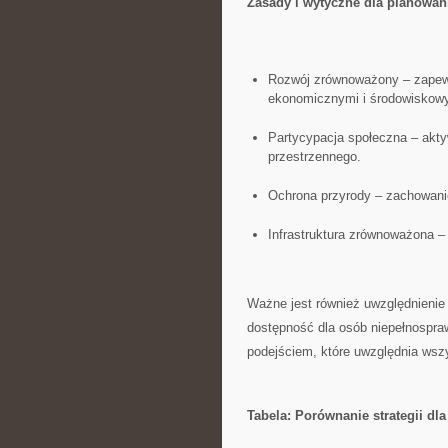
Zasady i wytyczne dla planowani
Rozwój zrównoważony – zapewn
ekonomicznymi i środowiskowy
Partycypacja społeczna⁣ – ⁤ak
przestrzennego.
Ochrona przyrody – zachowanie
Infrastruktura ​zrównoważona – 
Ważne jest również ​uwzględnienie 
dostępność dla osób niepełnospra
podejściem, które uwzględnia wszy
Tabela: Porównanie strategii dl