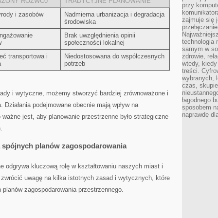
ŻONY ROZWÓJ
TRADYCYJNE PLANOWANIE
przy kompute
komunikatora
rody ⁣i⁣ zasobów
Nadmierna urbanizacja i degradacja
zajmuje się 
środowiska
przełączani
Najważniejsz
ngażowanie
Brak‌ uwzględnienia opinii ​
technologia 
w
społeczności lokalnej
samym w sob
eć transportowa i
Niedostosowana do ⁤współczesnych
zdrowie, rela
a
potrzeb
wtedy, kiedy
treści. Cyfr
wybranych, l
czas, skupie
nieustannego
sady i‍ wytyczne, możemy stworzyć ‌bardziej zrównoważone i
łagodnego b
. Działania podejmowane ⁣obecnie ​mają wpływ na
sposobem na
naprawdę dla
⁢ważne jest, aby‌ planowanie przestrzenne ⁣było ⁤strategiczne
.
a spójnych planów zagospodarowania
ne odgrywa kluczową rolę⁣ w kształtowaniu naszych miast i
 zwrócić ‍uwagę na kilka istotnych zasad i‍ wytycznych, które
 planów zagospodarowania ⁣przestrzennego.