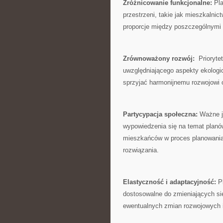
Zróżnicowanie funkcjonalne:
Pla
przestrzeni, takie​ jak mieszkalnic
proporcje między​ poszczególnymi 
Zrównoważony rozwój:
⁣ Prioryt
⁤uwzględniającego aspekty ekologi
‍sprzyjać harmonijnemu rozwojowi 
Partycypacja ⁤społeczna:
Ważne ‍j
wypowiedzenia się na‌ temat plan
‌mieszkańców w proces planowania ⁤
rozwiązania.
Elastyczność i adaptacyjność:
Pl
dostosowalne do zmieniających się
ewentualnych zmian rozwojowych i 