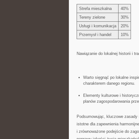
Strefa mieszkalna
40%
Tereny zielone
30%
Usługi i ‍komunikacja
20%
Przemysł i handel
10%
Nawiązanie do⁤ lokalnej historii ⁢i tra
Warto sięgnąć po lokalne inspir
charakterem ‍danego regionu.
Elementy kulturowe i historycz
planów⁣ zagospodarowania prze
Podsumowując, kluczowe zasady⁣ i
⁤istotne dla zapewnienia harmonij
i zrównoważone podejście do zago
poprawy jakości życia mieszkańcó