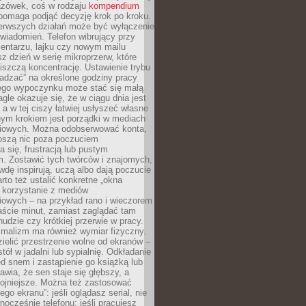
zówek, coś w rodzaju
kompendium
pomaga podjąć decyzję krok po kroku.
erwszych działań może być wyłączenie
wiadomień. Telefon wibrujący przy
ntarzu, lajku czy nowym mailu
z dzień w serię mikroprzerw, które
iszczą koncentrację. Ustawienie trybu
adzać” na określone godziny pracy
iego wypoczynku może stać się małą
agle okazuje się, że w ciągu dnia jest
, a w tej ciszy łatwiej usłyszeć własne
nym krokiem jest porządki w mediach
iowych. Można odobserwować konta,
noszą nic poza poczuciem
 się, frustracją lub pustym
m. Zostawić tych twórców i znajomych,
wdę inspirują, uczą albo dają poczucie
rto też ustalić konkretne „okna
 korzystanie z mediów
iowych – na przykład rano i wieczorem
aście minut, zamiast zaglądać tam
nudzie czy krótkiej przerwie w pracy.
imalizm ma również wymiar fizyczny.
ielić przestrzenie wolne od ekranów –
tół w jadalni lub sypialnię. Odkładanie
ed snem i zastąpienie go książką lub
wia, że sen staje się głębszy, a
kojniejsze. Można też zastosować
go ekranu”: jeśli oglądasz serial, nie
wnocześnie telefonu; jeśli pracujesz