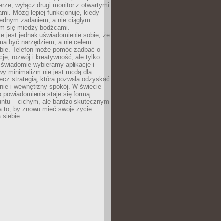
rze, wyłącz drugi monitor z otwartymi
mi. Mózg lepiej funkcjonuje, kiedy
jednym zadaniem, a nie ciągłym
em się między bodźcami.
e jest jednak uświadomienie sobie, że
ma być narzędziem, a nie celem
ie. Telefon może pomóc zadbać o
cje, rozwój i kreatywność, ale tylko
 świadomie wybieramy aplikacje i
owy minimalizm nie jest modą dla
ecz strategią, która pozwala odzyskać
nie i wewnętrzny spokój. W świecie
 powiadomienia staje się formą
untu – cichym, ale bardzo skutecznym
 to, by znowu mieć swoje życie
 siebie.