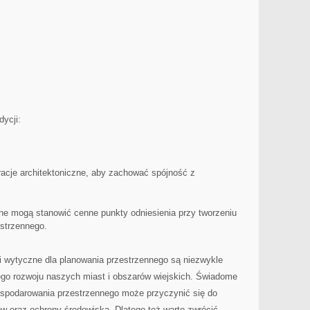
dycji:
acje‍ architektoniczne, aby zachować ⁤spójność z​
ne mogą stanowić cenne​ punkty ​odniesienia przy tworzeniu
strzennego.
 wytyczne dla planowania przestrzennego są niezwykle
nego rozwoju naszych miast i obszarów wiejskich. Świadome
spodarowania przestrzennego może ‌przyczynić się do
w oraz ochrony środowiska. Dlatego też warto zwrócić