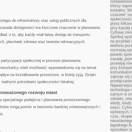
rozbawienie
którzy napra
kontaktu. Wa
czasowe” na
społecznośc
tępu do infrastruktury ‌oraz ​usług ‌publicznych dla
przez kilkan
 zasada dostępności‌ ma kluczowe znaczenie w planowaniu
przy każdej 
Cyfrowy min
bać o ⁤to, aby ‍każdy miał łatwy dostęp do transportu⁣
Spróbuj wydz
na przykład s
ch, placówek zdrowia oraz​ terenów​ rekreacyjnych.
telefonu prz
rozmową spra
poranki spo
zasadę „jedne
artycypacji społecznej w procesie planowania
przewijaj ró
mieszkańcy mieli możliwość‍ wypowiedzenia się na temat
przy kompute
komunikatora
pływ na kształtowanie ⁣przestrzeni, w której żyją. Dzięki
zajmuje się 
przełączani
z realnymi ⁤potrzebami społeczności lokalnej.
Najważniejsz
technologia 
ównoważonego ⁤rozwoju miast
samym w sob
zdrowie, rela
​ specjalnego podejścia i planowania⁣ przestrzennego.
wtedy, kiedy
, które ⁣mogą ⁣pomóc ⁣w‍ tworzeniu bardziej zrównoważonych i
treści. Cyfr
wybranych, l
st.
czas, skupie
nieustannego
łagodnego b
sposobem na