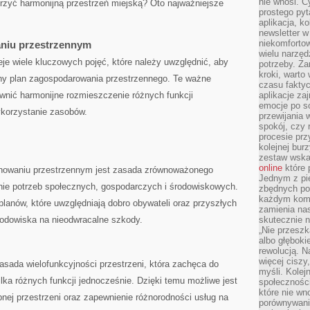
nie wnosi. C
orzyć harmonijną przestrzeń miejską? Oto ⁢najważniejsze
prostego pyt
aplikacja, k
newsletter 
niekomforto
aniu przestrzennym
wielu narzęd
je wiele kluczowych pojęć, które należy uwzględnić, aby
potrzeby. Z
kroki, warto
y plan zagospodarowania przestrzennego. Te ⁤ważne‌
czasu fakty
wnić harmonijne ‌rozmieszczenie różnych‍ funkcji
aplikacje za
emocje po so
ykorzystanie zasobów.
przewijania 
spokój, czy 
procesie prz
kolejnej bur
zestaw wska
online
które 
nowaniu przestrzennym jest zasada zrównoważonego‌
Jednym z pi
enie potrzeb społecznych, gospodarczych i środowiskowych.
zbędnych po
każdym kome
 planów, które uwzględniają‍ dobro obywateli oraz przyszłych
zamienia nas
środowiska ⁤na nieodwracalne szkody.
skutecznie n
„Nie przeszk
albo głębok
rewolucją. N
więcej ciszy
zasada wielofunkcyjności przestrzeni, ⁤która zachęca do
myśli. Kolej
ilka różnych funkcji ⁣jednocześnie.‍ Dzięki‍ temu możliwe jest
społecznośc
które nie w
ej przestrzeni oraz⁢ zapewnienie różnorodności ⁢usług na
porównywania