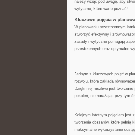
należy wziąć pod uwagę,‍ aby‌ stw
wytyczne, które warto ⁤poznać!
Kluczowe pojęcia w ​planow
W planowaniu przestrzennym istnie
stworzyć efektywny i zrównoważon
zasady ⁤i wytyczne pomagają ​zape
przestrzennych oraz ⁣optymalne w
Jednym z kluczowych pojęć w pla
rozwoju, ‌która ‍zakłada równoważ
Dzięki niej⁢ możliwe jest tworzenie
pokoleń, nie⁣ narażając przy⁢ tym 
Kolejnym ‌istotnym pojęciem jest‍ 
tworzenia ‍obszarów, które ​pełnią k
maksymalne wykorzystanie ‌dostępn