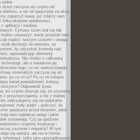
 siebie.
 dzień zaczyna się często od
 telefonu, a nie od spojrzenia za okno.
my zaparzyć kawę, już zdarzy nam
ć kilka ekranów wiadomości,
z aplikacji i mediów
iowych. Cyfrowy szum stał się tak
e trudno zauważyć, kiedy przestał nam
aczął rządzić naszym czasem i uwagą.
j osób dochodzi do wniosku, że
oment, by odzyskać kontrolę nad
iem, wprowadzając elementy
nimalizmu. Nie chodzi o całkowitą
 technologii, ale o świadome jej
drzucenie tego, co nic wartościowego
yfrowy minimalizm zaczyna się od
ania: po co mi to? Po co mi kolejna
olejny kanał powiadomień, kolejny
w skrzynce? Odpowiedź bywa
wa, bo często okazuje się, że używamy
zi z przyzwyczajenia, a nie z realnej
anim zdecydujemy się na radykalne
 wykonać mały audyt – policzyć, ile
cznie spędzamy przed ekranem, jakie
jmują nam najwięcej uwagi i jakie
bie zostawiają. Czy po godzinie
wiadomości czujemy inspirację i
raczej znużenie i niepokój? W tym
ydaje się wiedza, ale nie w formie
zy informacji, tylko jako uporządkowany