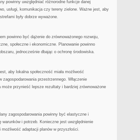
ny powinny‌ uwzględniać różnorodne funkcje danej
two, usługi, komunikacja czy tereny zielone. Ważne ⁣jest, aby
strefami były‌ dobrze wyważone.
etem powinno być⁤ dążenie ‍do zrównoważonego rozwoju,
czne, społeczne i ekonomiczne. Planowanie⁤ powinno
obszaru, jednocześnie dbając o ochronę środowiska.
est, aby lokalna społeczność ⁤miała⁤ możliwość
ów zagospodarowania przestrzennego. ⁤Włączenie
może⁣ przynieść lepsze rezultaty i bardziej‍ zrównoważone⁤
any zagospodarowania powinny ​być elastyczne i
 warunków i potrzeb. Konieczne jest uwzględnienie
możliwość adaptacji planów⁢ w przyszłości.