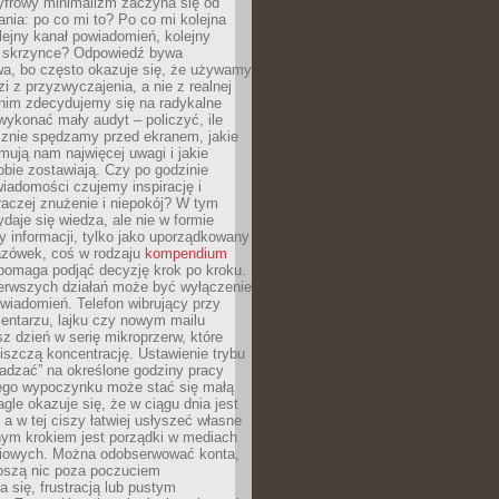
yfrowy minimalizm zaczyna się od
ania: po co mi to? Po co mi kolejna
olejny kanał powiadomień, kolejny
w skrzynce? Odpowiedź bywa
wa, bo często okazuje się, że używamy
zi z przyzwyczajenia, a nie z realnej
anim zdecydujemy się na radykalne
 wykonać mały audyt – policzyć, ile
cznie spędzamy przed ekranem, jakie
jmują nam najwięcej uwagi i jakie
bie zostawiają. Czy po godzinie
wiadomości czujemy inspirację i
raczej znużenie i niepokój? W tym
ydaje się wiedza, ale nie w formie
zy informacji, tylko jako uporządkowany
zówek, coś w rodzaju
kompendium
pomaga podjąć decyzję krok po kroku.
erwszych działań może być wyłączenie
wiadomień. Telefon wibrujący przy
ntarzu, lajku czy nowym mailu
z dzień w serię mikroprzerw, które
iszczą koncentrację. Ustawienie trybu
adzać” na określone godziny pracy
iego wypoczynku może stać się małą
agle okazuje się, że w ciągu dnia jest
, a w tej ciszy łatwiej usłyszeć własne
nym krokiem jest porządki w mediach
iowych. Można odobserwować konta,
noszą nic poza poczuciem
 się, frustracją lub pustym