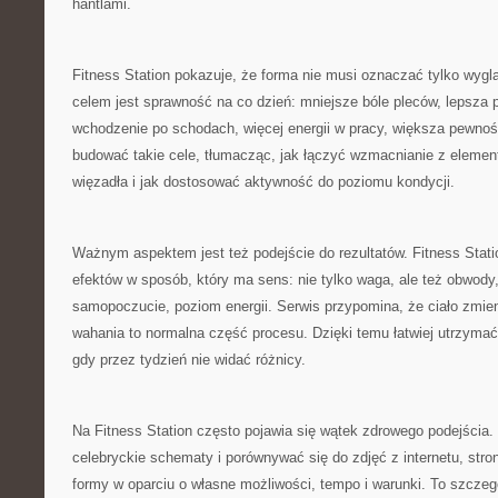
hantlami.
Fitness Station pokazuje, że forma nie musi oznaczać tylko wyglą
celem jest sprawność na co dzień: mniejsze bóle pleców, lepsza 
wchodzenie po schodach, więcej energii w pracy, większa pewnoś
budować takie cele, tłumacząc, jak łączyć wzmacnianie z element
więzadła i jak dostosować aktywność do poziomu kondycji.
Ważnym aspektem jest też podejście do rezultatów. Fitness Stat
efektów w sposób, który ma sens: nie tylko waga, ale też obwody,
samopoczucie, poziom energii. Serwis przypomina, że ciało zmieni
wahania to normalna część procesu. Dzięki temu łatwiej utrzymać
gdy przez tydzień nie widać różnicy.
Na Fitness Station często pojawia się wątek zdrowego podejścia
celebryckie schematy i porównywać się do zdjęć z internetu, str
formy w oparciu o własne możliwości, tempo i warunki. To szczeg