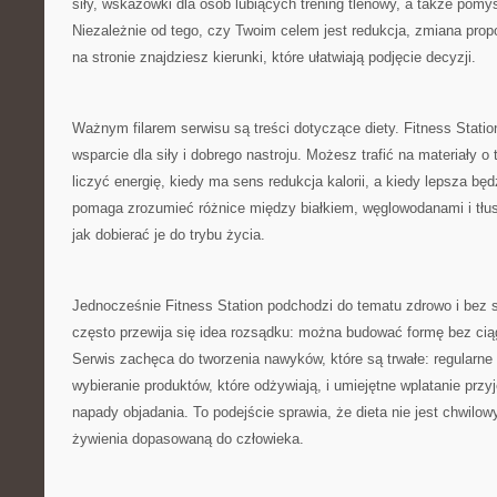
siły, wskazówki dla osób lubiących trening tlenowy, a także pomy
Niezależnie od tego, czy Twoim celem jest redukcja, zmiana prop
na stronie znajdziesz kierunki, które ułatwiają podjęcie decyzji.
Ważnym filarem serwisu są treści dotyczące diety. Fitness Statio
wsparcie dla siły i dobrego nastroju. Możesz trafić na materiały o
liczyć energię, kiedy ma sens redukcja kalorii, a kiedy lepsza bę
pomaga zrozumieć różnice między białkiem, węglowodanami i tłus
jak dobierać je do trybu życia.
Jednocześnie Fitness Station podchodzi do tematu zdrowo i bez s
często przewija się idea rozsądku: można budować formę bez ci
Serwis zachęca do tworzenia nawyków, które są trwałe: regularne 
wybieranie produktów, które odżywiają, i umiejętne wplatanie prz
napady objadania. To podejście sprawia, że dieta nie jest chwilo
żywienia dopasowaną do człowieka.