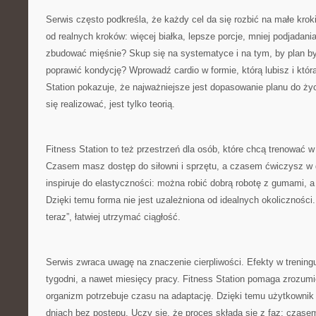
Serwis często podkreśla, że każdy cel da się rozbić na małe kro
od realnych kroków: więcej białka, lepsze porcje, mniej podjadani
zbudować mięśnie? Skup się na systematyce i na tym, by plan b
poprawić kondycję? Wprowadź cardio w formie, którą lubisz i któr
Station pokazuje, że najważniejsze jest dopasowanie planu do życi
się realizować, jest tylko teorią.
Fitness Station to też przestrzeń dla osób, które chcą trenować 
Czasem masz dostęp do siłowni i sprzętu, a czasem ćwiczysz w 
inspiruje do elastyczności: można robić dobrą robotę z gumami,
Dzięki temu forma nie jest uzależniona od idealnych okoliczności. 
teraz”, łatwiej utrzymać ciągłość.
Serwis zwraca uwagę na znaczenie cierpliwości. Efekty w treningu
tygodni, a nawet miesięcy pracy. Fitness Station pomaga zrozumie
organizm potrzebuje czasu na adaptację. Dzięki temu użytkownik 
dniach bez postępu. Uczy się, że proces składa się z faz: czas