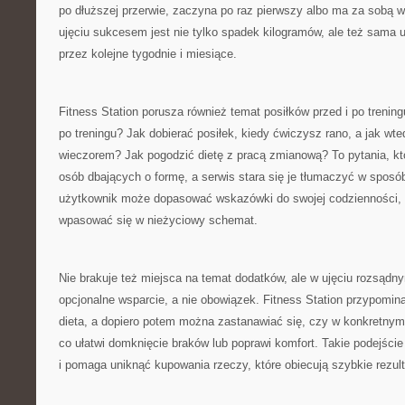
po dłuższej przerwie, zaczyna po raz pierwszy albo ma za sobą 
ujęciu sukcesem jest nie tylko spadek kilogramów, ale też sama 
przez kolejne tygodnie i miesiące.
Fitness Station porusza również temat posiłków przed i po trening
po treningu? Jak dobierać posiłek, kiedy ćwiczysz rano, a jak wte
wieczorem? Jak pogodzić dietę z pracą zmianową? To pytania, któ
osób dbających o formę, a serwis stara się je tłumaczyć w sposó
użytkownik może dopasować wskazówki do swojej codzienności, 
wpasować się w nieżyciowy schemat.
Nie brakuje też miejsca na temat dodatków, ale w ujęciu rozsądn
opcjonalne wsparcie, a nie obowiązek. Fitness Station przypomin
dieta, a dopiero potem można zastanawiać się, czy w konkretnym
co ułatwi domknięcie braków lub poprawi komfort. Takie podejści
i pomaga uniknąć kupowania rzeczy, które obiecują szybkie rezult