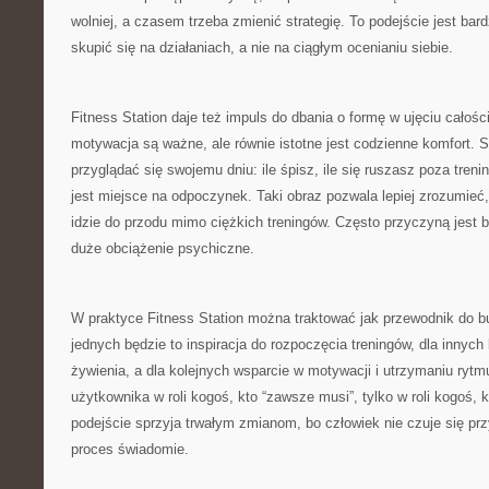
wolniej, a czasem trzeba zmienić strategię. To podejście jest bar
skupić się na działaniach, a nie na ciągłym ocenianiu siebie.
Fitness Station daje też impuls do dbania o formę w ujęciu całośc
motywacja są ważne, ale równie istotne jest codzienne komfort. 
przyglądać się swojemu dniu: ile śpisz, ile się ruszasz poza treni
jest miejsce na odpoczynek. Taki obraz pozwala lepiej zrozumieć
idzie do przodu mimo ciężkich treningów. Często przyczyną jest b
duże obciążenie psychiczne.
W praktyce Fitness Station można traktować jak przewodnik do b
jednych będzie to inspiracja do rozpoczęcia treningów, dla innyc
żywienia, a dla kolejnych wsparcie w motywacji i utrzymaniu rytm
użytkownika w roli kogoś, kto “zawsze musi”, tylko w roli kogoś, 
podejście sprzyja trwałym zmianom, bo człowiek nie czuje się pr
proces świadomie.