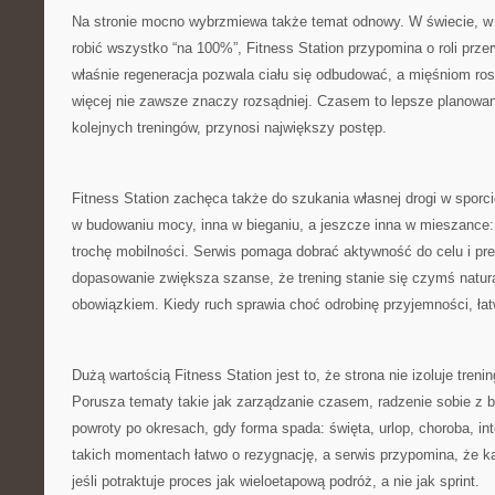
Na stronie mocno wybrzmiewa także temat odnowy. W świecie, w
robić wszystko “na 100%”, Fitness Station przypomina o roli przer
właśnie regeneracja pozwala ciału się odbudować, a mięśniom ro
więcej nie zawsze znaczy rozsądniej. Czasem to lepsze planowani
kolejnych treningów, przynosi największy postęp.
Fitness Station zachęca także do szukania własnej drogi w sporc
w budowaniu mocy, inna w bieganiu, a jeszcze inna w mieszance: t
trochę mobilności. Serwis pomaga dobrać aktywność do celu i pref
dopasowanie zwiększa szanse, że trening stanie się czymś natur
obowiązkiem. Kiedy ruch sprawia choć odrobinę przyjemności, łat
Dużą wartością Fitness Station jest to, że strona nie izoluje tren
Porusza tematy takie jak zarządzanie czasem, radzenie sobie z b
powroty po okresach, gdy forma spada: święta, urlop, choroba, in
takich momentach łatwo o rezygnację, a serwis przypomina, że k
jeśli potraktuje proces jak wieloetapową podróż, a nie jak sprint.