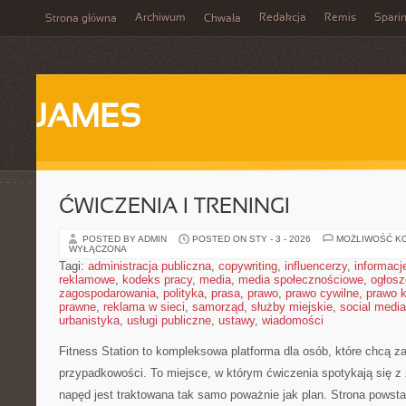
Archiwum
Redakcja
Remis
Spari
Strona główna
Chwała
JAMES
ĆWICZENIA I TRENINGI
POSTED BY ADMIN
POSTED ON STY - 3 - 2026
MOŻLIWOŚĆ K
WYŁĄCZONA
Tagi:
administracja publiczna
,
copywriting
,
influencerzy
,
informacj
reklamowe
,
kodeks pracy
,
media
,
media społecznościowe
,
ogłosz
zagospodarowania
,
polityka
,
prasa
,
prawo
,
prawo cywilne
,
prawo 
prawne
,
reklama w sieci
,
samorząd
,
służby miejskie
,
social media
urbanistyka
,
usługi publiczne
,
ustawy
,
wiadomości
Fitness Station to kompleksowa platforma dla osób, które chcą z
przypadkowości. To miejsce, w którym ćwiczenia spotykają się z
napęd jest traktowana tak samo poważnie jak plan. Strona powsta