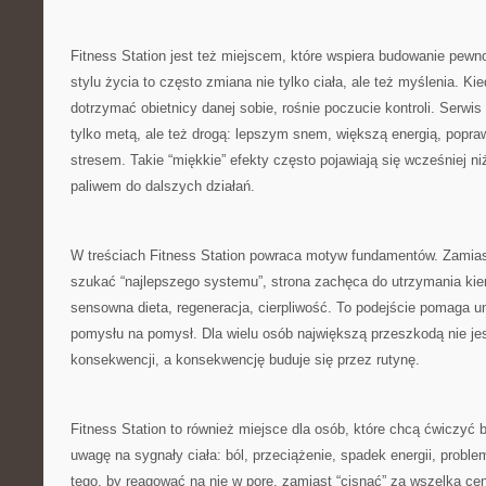
Fitness Station jest też miejscem, które wspiera budowanie pewno
stylu życia to często zmiana nie tylko ciała, ale też myślenia. Kie
dotrzymać obietnicy danej sobie, rośnie poczucie kontroli. Serwis
tylko metą, ale też drogą: lepszym snem, większą energią, popra
stresem. Takie “miękkie” efekty często pojawiają się wcześniej ni
paliwem do dalszych działań.
W treściach Fitness Station powraca motyw fundamentów. Zamiast
szukać “najlepszego systemu”, strona zachęca do utrzymania kier
sensowna dieta, regeneracja, cierpliwość. To podejście pomaga uni
pomysłu na pomysł. Dla wielu osób największą przeszkodą nie jes
konsekwencji, a konsekwencję buduje się przez rutynę.
Fitness Station to również miejsce dla osób, które chcą ćwiczyć 
uwagę na sygnały ciała: ból, przeciążenie, spadek energii, prob
tego, by reagować na nie w porę, zamiast “cisnąć” za wszelką cen