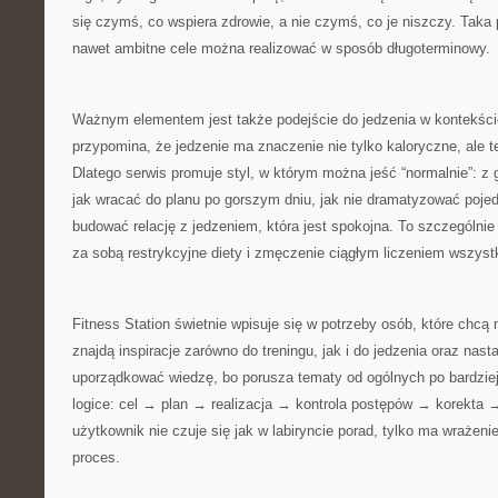
się czymś, co wspiera zdrowie, a nie czymś, co je niszczy. Taka
nawet ambitne cele można realizować w sposób długoterminowy.
Ważnym elementem jest także podejście do jedzenia w kontekście
przypomina, że jedzenie ma znaczenie nie tylko kaloryczne, ale t
Dlatego serwis promuje styl, w którym można jeść “normalnie”: z 
jak wracać do planu po gorszym dniu, jak nie dramatyzować pojed
budować relację z jedzeniem, która jest spokojna. To szczególnie
za sobą restrykcyjne diety i zmęczenie ciągłym liczeniem wszyst
Fitness Station świetnie wpisuje się w potrzeby osób, które chcą 
znajdą inspiracje zarówno do treningu, jak i do jedzenia oraz nas
uporządkować wiedzę, bo porusza tematy od ogólnych po bardziej
logice: cel → plan → realizacja → kontrola postępów → korekta 
użytkownik nie czuje się jak w labiryncie porad, tylko ma wrażeni
proces.