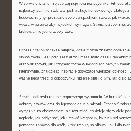
W serwisie ważne miejsce zajmuje również psychika. Fitness Sta
najlepszy plan nie zadziała, jeśli brakuje konsekwencji. Dlatego zn
budować rutynę, jak radzić sobie ze spadkiem zapału, jak wracać 
wpaść w pułapkę zbyt wysokich wymagań. Strona przypomina, ż
kroków, a nie jednorazowy atak.
Fitness Station to także miejsce, gdzie można znaleźć podejści
stylów życia. Jeśli pracujesz dużo i masz mało czasu, docenisz 
oraz wskazówki, jak utrzymać formę w tygodniach pełnych zadań. 
intensywnie, znajdziesz inspiracje dotyczące większej objętości. 
ważne będą treści o odpoczynku, higienie snu i o tym, jak ciało a
Serwis podkreśla też rolę poprawnego wykonania. W kontekście ć
ochrony stawów oraz do lepszego czucia mięśni. Fitness Station 
wyłącznie za obciążeniem, ale rozumieć, co dzieje się w ciele p
napięcie, jak oddychać, jak ustawić kręgosłup, by ruch był sensow
pomocne zarówno dla osób, które trenują na siłowni, jak i dla tyc