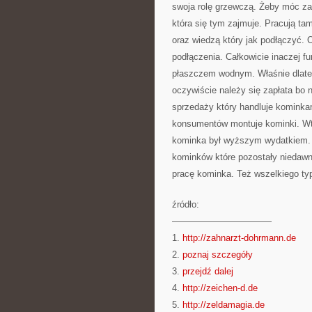
swoja rolę grzewczą. Żeby móc za
która się tym zajmuje. Pracują ta
oraz wiedzą który jak podłączyć.
podłączenia. Całkowicie inaczej f
płaszczem wodnym. Właśnie dlateg
oczywiście należy się zapłata bo 
sprzedaży który handluje komink
konsumentów montuje kominki. Wt
kominka był wyższym wydatkiem.
kominków które pozostały niedaw
pracę kominka. Też wszelkiego typ
źródło:
———————————
1.
http://zahnarzt-dohrmann.de
2.
poznaj szczegóły
3.
przejdź dalej
4.
http://zeichen-d.de
5.
http://zeldamagia.de