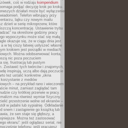
zówek, coś w rodzaju
kompendium
pomaga podjąć decyzję krok po kroku.
erwszych działań może być wyłączenie
wiadomień. Telefon wibrujący przy
ntarzu, lajku czy nowym mailu
z dzień w serię mikroprzerw, które
iszczą koncentrację. Ustawienie trybu
adzać” na określone godziny pracy
iego wypoczynku może stać się małą
agle okazuje się, że w ciągu dnia jest
, a w tej ciszy łatwiej usłyszeć własne
nym krokiem jest porządki w mediach
iowych. Można odobserwować konta,
noszą nic poza poczuciem
 się, frustracją lub pustym
m. Zostawić tych twórców i znajomych,
wdę inspirują, uczą albo dają poczucie
rto też ustalić konkretne „okna
 korzystanie z mediów
iowych – na przykład rano i wieczorem
aście minut, zamiast zaglądać tam
nudzie czy krótkiej przerwie w pracy.
imalizm ma również wymiar fizyczny.
ielić przestrzenie wolne od ekranów –
tół w jadalni lub sypialnię. Odkładanie
ed snem i zastąpienie go książką lub
wia, że sen staje się głębszy, a
kojniejsze. Można też zastosować
go ekranu”: jeśli oglądasz serial, nie
wnocześnie telefonu; jeśli pracujesz