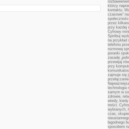
rozbawienie
którzy napra
kontaktu. Wa
czasowe” na
społecznośc
przez kilkan
przy każdej 
Cyfrowy min
Spróbuj wydz
na przykład s
telefonu prz
rozmową spra
poranki spo
zasadę „jedne
przewijaj ró
przy kompute
komunikatora
zajmuje się 
przełączani
Najważniejsz
technologia 
samym w sob
zdrowie, rela
wtedy, kiedy
treści. Cyfr
wybranych, l
czas, skupie
nieustannego
łagodnego b
sposobem na