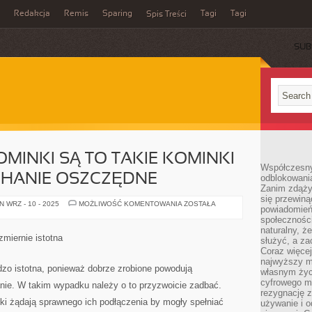
Redakcja
Remis
Sparing
Tagi
Tagi
Spis Treści
SUB
INKI SĄ TO TAKIE KOMINKI
Współczesny
YCHANIE OSZCZĘDNE
odblokowania
Zanim zdąży
się przewiną
NOWOCZESNE
 WRZ - 10 - 2025
MOŻLIWOŚĆ KOMENTOWANIA
ZOSTAŁA
powiadomień 
KOMINKI
SĄ
społecznośc
TO
naturalny, ż
TAKIE
miernie istotna
służyć, a z
KOMINKI
JAKIE
Coraz więce
SĄ
najwyższy m
NIESŁYCHANIE
zo istotna, ponieważ dobrze zrobione powodują
własnym życ
OSZCZĘDNE
cyfrowego mi
anie. W takim wypadku należy o to przyzwoicie zadbać.
rezygnację z
i żądają sprawnego ich podłączenia by mogły spełniać
używanie i o