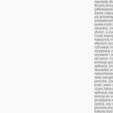
naprawdę dla
Współczesny
odblokowania
Zanim zdąży
się przewiną
powiadomień 
społecznośc
naturalny, ż
służyć, a z
Coraz więce
najwyższy m
własnym życ
cyfrowego mi
rezygnację z
używanie i o
nie wnosi. C
prostego pyt
aplikacja, k
newsletter 
niekomforto
wielu narzęd
potrzeby. Z
kroki, warto
czasu fakty
aplikacje za
emocje po so
przewijania 
spokój, czy 
procesie prz
kolejnej bur