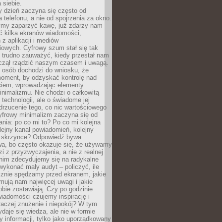
 siebie.
 dzień zaczyna się często od
 telefonu, a nie od spojrzenia za okno.
my zaparzyć kawę, już zdarzy nam
ć kilka ekranów wiadomości,
z aplikacji i mediów
iowych. Cyfrowy szum stał się tak
e trudno zauważyć, kiedy przestał nam
aczął rządzić naszym czasem i uwagą.
j osób dochodzi do wniosku, że
oment, by odzyskać kontrolę nad
iem, wprowadzając elementy
nimalizmu. Nie chodzi o całkowitą
 technologii, ale o świadome jej
drzucenie tego, co nic wartościowego
yfrowy minimalizm zaczyna się od
ania: po co mi to? Po co mi kolejna
olejny kanał powiadomień, kolejny
w skrzynce? Odpowiedź bywa
wa, bo często okazuje się, że używamy
zi z przyzwyczajenia, a nie z realnej
anim zdecydujemy się na radykalne
 wykonać mały audyt – policzyć, ile
cznie spędzamy przed ekranem, jakie
jmują nam najwięcej uwagi i jakie
bie zostawiają. Czy po godzinie
wiadomości czujemy inspirację i
raczej znużenie i niepokój? W tym
ydaje się wiedza, ale nie w formie
zy informacji, tylko jako uporządkowany