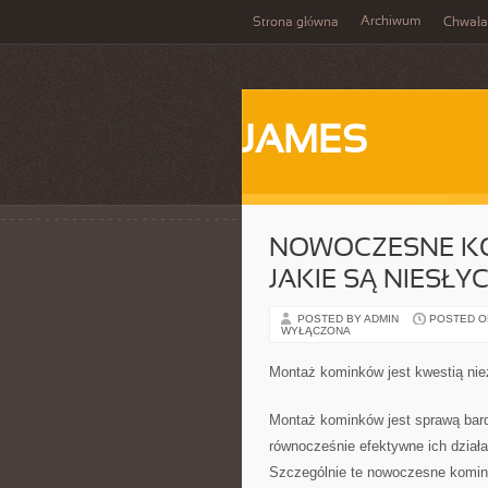
Archiwum
Strona główna
Chwała
JAMES
NOWOCZESNE KOM
JAKIE SĄ NIESŁ
POSTED BY ADMIN
POSTED ON
WYŁĄCZONA
Montaż kominków jest kwestią niez
Montaż kominków jest sprawą bard
równocześnie efektywne ich dział
Szczególnie te nowoczesne komink