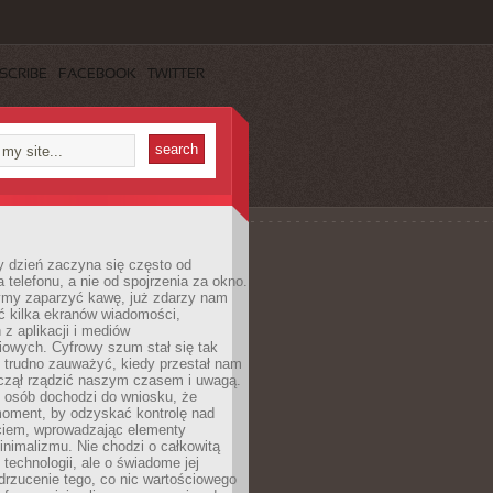
SCRIBE
FACEBOOK
TWITTER
 dzień zaczyna się często od
 telefonu, a nie od spojrzenia za okno.
my zaparzyć kawę, już zdarzy nam
ć kilka ekranów wiadomości,
z aplikacji i mediów
iowych. Cyfrowy szum stał się tak
e trudno zauważyć, kiedy przestał nam
aczął rządzić naszym czasem i uwagą.
j osób dochodzi do wniosku, że
oment, by odzyskać kontrolę nad
iem, wprowadzając elementy
nimalizmu. Nie chodzi o całkowitą
 technologii, ale o świadome jej
drzucenie tego, co nic wartościowego