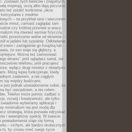
m. Zostawić tych twórców i znajomych,
wdę inspirują, uczą albo dają poczucie
rto też ustalić konkretne „okna
 korzystanie z mediów
iowych – na przykład rano i wieczorem
aście minut, zamiast zaglądać tam
nudzie czy krótkiej przerwie w pracy.
imalizm ma również wymiar fizyczny.
ielić przestrzenie wolne od ekranów –
tół w jadalni lub sypialnię. Odkładanie
ed snem i zastąpienie go książką lub
wia, że sen staje się głębszy, a
kojniejsze. Można też zastosować
go ekranu”: jeśli oglądasz serial, nie
wnocześnie telefonu; jeśli pracujesz
rze, wyłącz drugi monitor z otwartymi
mi. Mózg lepiej funkcjonuje, kiedy
jednym zadaniem, a nie ciągłym
em się między bodźcami.
e jest jednak uświadomienie sobie, że
ma być narzędziem, a nie celem
ie. Telefon może pomóc zadbać o
cje, rozwój i kreatywność, ale tylko
 świadomie wybieramy aplikacje i
owy minimalizm nie jest modą dla
ecz strategią, która pozwala odzyskać
nie i wewnętrzny spokój. W świecie
 powiadomienia staje się formą
untu – cichym, ale bardzo skutecznym
 to, by znowu mieć swoje życie