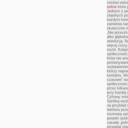
zestaw wska
online
które 
Jednym z pi
zbędnych po
każdym kome
zamienia nas
skutecznie n
„Nie przeszk
albo głębok
rewolucją. N
więcej ciszy
myśli. Kolej
społecznośc
które nie w
porównywania
rozbawienie
którzy napra
kontaktu. Wa
czasowe” na
społecznośc
przez kilkan
przy każdej 
Cyfrowy min
Spróbuj wydz
na przykład s
telefonu prz
rozmową spra
poranki spo
zasadę „jedne
przewijaj ró