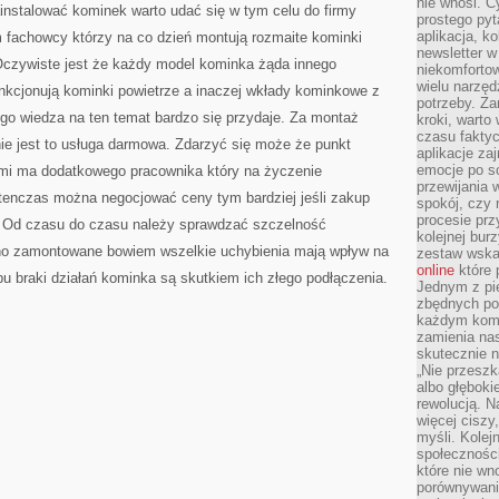
nie wnosi. C
instalować kominek warto udać się w tym celu do firmy
prostego pyt
aplikacja, k
m fachowcy którzy na co dzień montują rozmaite kominki
newsletter 
 Oczywiste jest że każdy model kominka żąda innego
niekomforto
wielu narzęd
unkcjonują kominki powietrze a inaczej wkłady kominkowe z
potrzeby. Z
o wiedza na ten temat bardzo się przydaje. Za montaż
kroki, warto
czasu fakty
nie jest to usługa darmowa. Zdarzyć się może że punkt
aplikacje za
emocje po so
ami ma dodatkowego pracownika który na życzenie
przewijania 
enczas można negocjować ceny tym bardziej jeśli zakup
spokój, czy 
procesie prz
 Od czasu do czasu należy sprawdzać szczelność
kolejnej bur
no zamontowane bowiem wszelkie uchybienia mają wpływ na
zestaw wska
online
które 
u braki działań kominka są skutkiem ich złego podłączenia.
Jednym z pi
zbędnych po
każdym kome
zamienia nas
skutecznie n
„Nie przeszk
albo głębok
rewolucją. N
więcej ciszy
myśli. Kolej
społecznośc
które nie w
porównywania