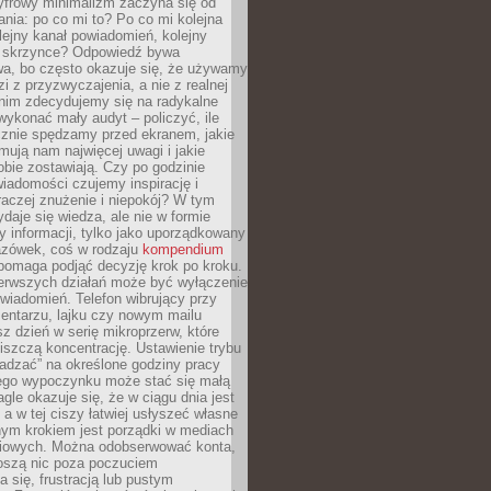
yfrowy minimalizm zaczyna się od
ania: po co mi to? Po co mi kolejna
olejny kanał powiadomień, kolejny
w skrzynce? Odpowiedź bywa
wa, bo często okazuje się, że używamy
zi z przyzwyczajenia, a nie z realnej
anim zdecydujemy się na radykalne
 wykonać mały audyt – policzyć, ile
cznie spędzamy przed ekranem, jakie
jmują nam najwięcej uwagi i jakie
bie zostawiają. Czy po godzinie
wiadomości czujemy inspirację i
raczej znużenie i niepokój? W tym
ydaje się wiedza, ale nie w formie
zy informacji, tylko jako uporządkowany
zówek, coś w rodzaju
kompendium
pomaga podjąć decyzję krok po kroku.
erwszych działań może być wyłączenie
wiadomień. Telefon wibrujący przy
ntarzu, lajku czy nowym mailu
z dzień w serię mikroprzerw, które
iszczą koncentrację. Ustawienie trybu
adzać” na określone godziny pracy
iego wypoczynku może stać się małą
agle okazuje się, że w ciągu dnia jest
, a w tej ciszy łatwiej usłyszeć własne
nym krokiem jest porządki w mediach
iowych. Można odobserwować konta,
noszą nic poza poczuciem
 się, frustracją lub pustym