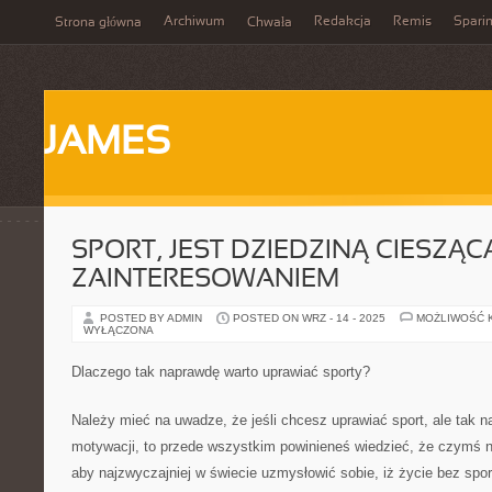
Archiwum
Redakcja
Remis
Spari
Strona główna
Chwała
JAMES
SPORT, JEST DZIEDZINĄ CIESZĄC
ZAINTERESOWANIEM
POSTED BY ADMIN
POSTED ON WRZ - 14 - 2025
MOŻLIWOŚĆ 
WYŁĄCZONA
Dlaczego tak naprawdę warto uprawiać sporty?
Należy mieć na uwadze, że jeśli chcesz uprawiać sport, ale tak 
motywacji, to przede wszystkim powinieneś wiedzieć, że czymś n
aby najzwyczajniej w świecie uzmysłowić sobie, iż życie bez spor