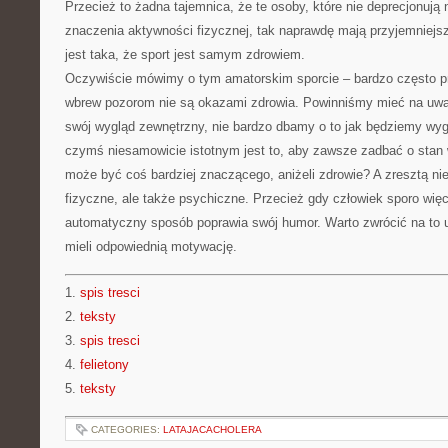
Przecież to żadna tajemnica, że te osoby, które nie deprecjonują
znaczenia aktywności fizycznej, tak naprawdę mają przyjemniejs
jest taka, że sport jest samym zdrowiem.
Oczywiście mówimy o tym amatorskim sporcie – bardzo często pr
wbrew pozorom nie są okazami zdrowia. Powinniśmy mieć na uwad
swój wygląd zewnętrzny, nie bardzo dbamy o to jak będziemy wygląd
czymś niesamowicie istotnym jest to, aby zawsze zadbać o stan
może być coś bardziej znaczącego, aniżeli zdrowie? A zresztą ni
fizyczne, ale także psychiczne. Przecież gdy człowiek sporo więc
automatyczny sposób poprawia swój humor. Warto zwrócić na to
mieli odpowiednią motywację.
1.
spis tresci
2.
teksty
3.
spis tresci
4.
felietony
5.
teksty
CATEGORIES:
LATAJACACHOLERA