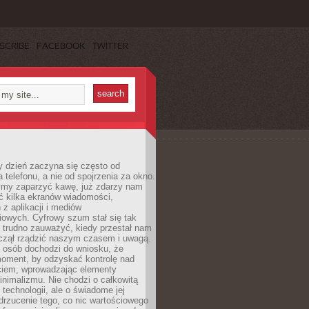
SCRIBE
FACEBOOK
TWITTER
 dzień zaczyna się często od
 telefonu, a nie od spojrzenia za okno.
my zaparzyć kawę, już zdarzy nam
ć kilka ekranów wiadomości,
z aplikacji i mediów
iowych. Cyfrowy szum stał się tak
e trudno zauważyć, kiedy przestał nam
aczął rządzić naszym czasem i uwagą.
j osób dochodzi do wniosku, że
oment, by odzyskać kontrolę nad
iem, wprowadzając elementy
nimalizmu. Nie chodzi o całkowitą
 technologii, ale o świadome jej
drzucenie tego, co nic wartościowego