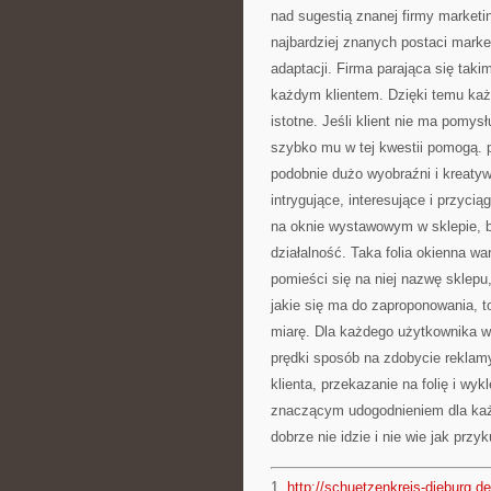
nad sugestią znanej firmy marketi
najbardziej znanych postaci mark
adaptacji. Firma parająca się taki
każdym klientem. Dzięki temu każd
istotne. Jeśli klient nie ma pomys
szybko mu w tej kwestii pomogą. p
podobnie dużo wyobraźni i kreatyw
intrygujące, interesujące i przycią
na oknie wystawowym w sklepie, 
działalność. Taka folia okienna w
pomieści się na niej nazwę sklepu,
jakie się ma do zaproponowania, t
miarę. Dla każdego użytkownika wa
prędki sposób na zdobycie reklamy
klienta, przekazanie na folię i wykl
znaczącym udogodnieniem dla każd
dobrze nie idzie i nie wie jak przy
1.
http://schuetzenkreis-dieburg.de