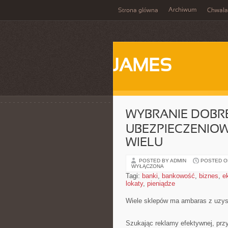
Archiwum
Strona główna
Chwała
JAMES
WYBRANIE DOBR
UBEZPIECZENIO
WIELU
POSTED BY ADMIN
POSTED ON
WYŁĄCZONA
Tagi:
banki
,
bankowość
,
biznes
,
e
lokaty
,
pieniądze
Wiele sklepów ma ambaras z uzysk
Szukając reklamy efektywnej, przy