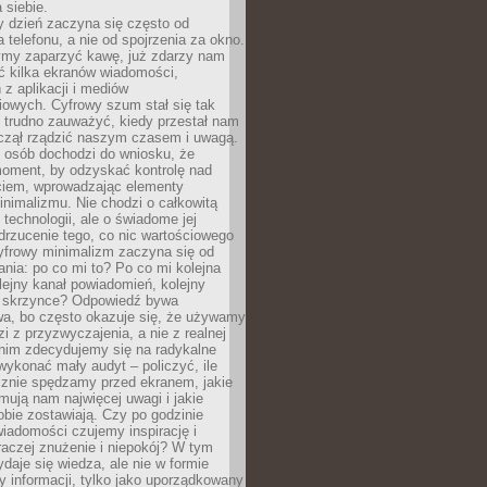
 siebie.
 dzień zaczyna się często od
 telefonu, a nie od spojrzenia za okno.
my zaparzyć kawę, już zdarzy nam
ć kilka ekranów wiadomości,
z aplikacji i mediów
iowych. Cyfrowy szum stał się tak
e trudno zauważyć, kiedy przestał nam
aczął rządzić naszym czasem i uwagą.
j osób dochodzi do wniosku, że
oment, by odzyskać kontrolę nad
iem, wprowadzając elementy
nimalizmu. Nie chodzi o całkowitą
 technologii, ale o świadome jej
drzucenie tego, co nic wartościowego
yfrowy minimalizm zaczyna się od
ania: po co mi to? Po co mi kolejna
olejny kanał powiadomień, kolejny
w skrzynce? Odpowiedź bywa
wa, bo często okazuje się, że używamy
zi z przyzwyczajenia, a nie z realnej
anim zdecydujemy się na radykalne
 wykonać mały audyt – policzyć, ile
cznie spędzamy przed ekranem, jakie
jmują nam najwięcej uwagi i jakie
bie zostawiają. Czy po godzinie
wiadomości czujemy inspirację i
raczej znużenie i niepokój? W tym
ydaje się wiedza, ale nie w formie
zy informacji, tylko jako uporządkowany