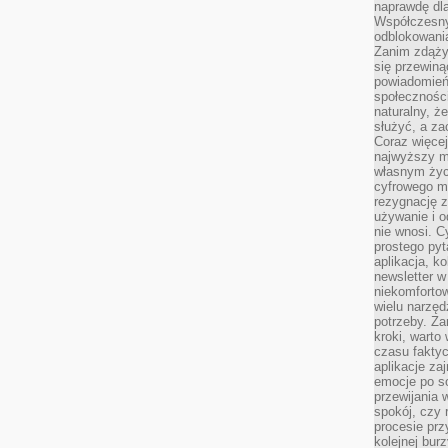
naprawdę dla
Współczesny
odblokowania
Zanim zdąży
się przewiną
powiadomień 
społecznośc
naturalny, ż
służyć, a z
Coraz więce
najwyższy m
własnym życ
cyfrowego mi
rezygnację z
używanie i o
nie wnosi. C
prostego pyt
aplikacja, k
newsletter 
niekomforto
wielu narzęd
potrzeby. Z
kroki, warto
czasu fakty
aplikacje za
emocje po so
przewijania 
spokój, czy 
procesie prz
kolejnej bur