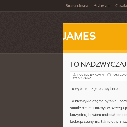
Archiwum
Strona główna
Chwała
JAMES
TO NADZWYCZAJ 
POSTED BY ADMIN
POSTED ON
WYŁĄCZONA
To wybitnie częste zapytanie i
To niezwykle częste pytanie i bar
saunie nie jest nazbyt w szeregu p
korzystna, bowiem materiał ten ni
Izolacja sauny ma tak istotne zn