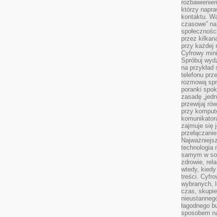
rozbawienie
którzy napra
kontaktu. Wa
czasowe” na
społecznośc
przez kilkan
przy każdej 
Cyfrowy min
Spróbuj wydz
na przykład s
telefonu prz
rozmową spra
poranki spo
zasadę „jedne
przewijaj ró
przy kompute
komunikatora
zajmuje się 
przełączani
Najważniejsz
technologia 
samym w sob
zdrowie, rela
wtedy, kiedy
treści. Cyfr
wybranych, l
czas, skupie
nieustannego
łagodnego b
sposobem na