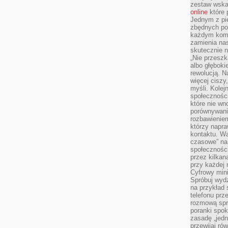
zestaw wska
online
które 
Jednym z pi
zbędnych po
każdym kome
zamienia nas
skutecznie n
„Nie przeszk
albo głębok
rewolucją. N
więcej ciszy
myśli. Kolej
społecznośc
które nie w
porównywania
rozbawienie
którzy napra
kontaktu. Wa
czasowe” na
społecznośc
przez kilkan
przy każdej 
Cyfrowy min
Spróbuj wydz
na przykład s
telefonu prz
rozmową spra
poranki spo
zasadę „jedne
przewijaj ró