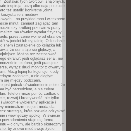
m. Zostawić tych twórców i znajomych,
wdę inspirują, uczą albo dają poczucie
rto też ustalić konkretne „okna
 korzystanie z mediów
iowych – na przykład rano i wieczorem
aście minut, zamiast zaglądać tam
nudzie czy krótkiej przerwie w pracy.
imalizm ma również wymiar fizyczny.
ielić przestrzenie wolne od ekranów –
tół w jadalni lub sypialnię. Odkładanie
ed snem i zastąpienie go książką lub
wia, że sen staje się głębszy, a
kojniejsze. Można też zastosować
go ekranu”: jeśli oglądasz serial, nie
wnocześnie telefonu; jeśli pracujesz
rze, wyłącz drugi monitor z otwartymi
mi. Mózg lepiej funkcjonuje, kiedy
jednym zadaniem, a nie ciągłym
em się między bodźcami.
e jest jednak uświadomienie sobie, że
ma być narzędziem, a nie celem
ie. Telefon może pomóc zadbać o
cje, rozwój i kreatywność, ale tylko
 świadomie wybieramy aplikacje i
owy minimalizm nie jest modą dla
ecz strategią, która pozwala odzyskać
nie i wewnętrzny spokój. W świecie
 powiadomienia staje się formą
untu – cichym, ale bardzo skutecznym
 to, by znowu mieć swoje życie