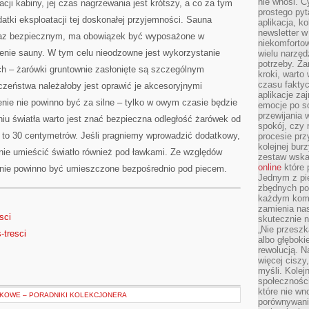
nie wnosi. C
acji kabiny, jej czas nagrzewania jest krótszy, a co za tym
prostego pyt
atki eksploatacji tej doskonałej przyjemności. Sauna
aplikacja, k
newsletter 
az bezpiecznym, ma obowiązek być wyposażone w
niekomforto
enie sauny. W tym celu nieodzowne jest wykorzystanie
wielu narzęd
potrzeby. Z
h – żarówki gruntownie zasłonięte są szczególnym
kroki, warto
czasu fakty
zeństwa należałoby jest oprawić je akcesoryjnymi
aplikacje za
enie nie powinno być za silne – tylko w owym czasie będzie
emocje po so
przewijania 
iu światła warto jest znać bezpieczna odległość żarówek od
spokój, czy 
t to 30 centymetrów. Jeśli pragniemy wprowadzić dodatkowy,
procesie prz
kolejnej bur
nie umieścić światło również pod ławkami. Ze względów
zestaw wska
online
które 
 nie powinno być umieszczone bezpośrednio pod piecem.
Jednym z pi
zbędnych po
każdym kome
zamienia nas
sci
skutecznie n
„Nie przeszk
-tresci
albo głębok
rewolucją. N
więcej ciszy
myśli. Kolej
społecznośc
które nie w
KOWE – PORADNIKI KOLEKCJONERA
porównywania