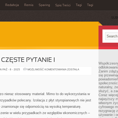
Redakcja
Remis
Sparing
Tagi
Tagi
Spis Treści
SUB
CZĘSTE PYTANIE I
Współczesny
odblokowania
TO
 PAŹ - 8 - 2025
MOŻLIWOŚĆ KOMENTOWANIA
ZOSTAŁA
Zanim zdąży
NADZWYCZAJ
się przewiną
CZĘSTE
PYTANIE
powiadomień 
I
społecznośc
naturalny, ż
służyć, a z
dzo nieraz stosowany materiał. Mimo to do wykorzystania w
Coraz więce
najwyższy m
rzypadków polecany. Izolacja z płyt styropianowych nie jest
własnym życ
e znamionuje się odpornością na wysoką temperaturę.
cyfrowego mi
rezygnację z
aczenie w wielu przypadkach ze względów ekonomicznych –
używanie i o