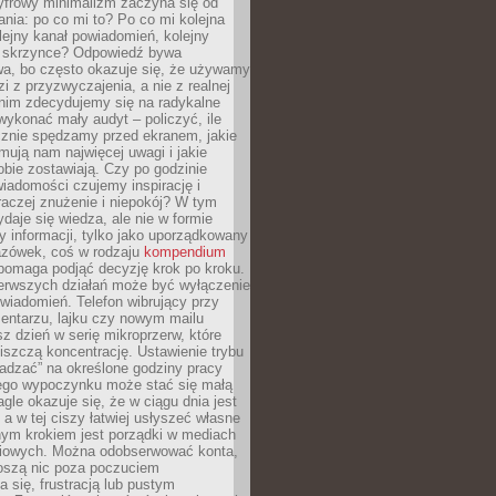
yfrowy minimalizm zaczyna się od
ania: po co mi to? Po co mi kolejna
olejny kanał powiadomień, kolejny
w skrzynce? Odpowiedź bywa
wa, bo często okazuje się, że używamy
zi z przyzwyczajenia, a nie z realnej
anim zdecydujemy się na radykalne
 wykonać mały audyt – policzyć, ile
cznie spędzamy przed ekranem, jakie
jmują nam najwięcej uwagi i jakie
bie zostawiają. Czy po godzinie
wiadomości czujemy inspirację i
raczej znużenie i niepokój? W tym
ydaje się wiedza, ale nie w formie
zy informacji, tylko jako uporządkowany
zówek, coś w rodzaju
kompendium
pomaga podjąć decyzję krok po kroku.
erwszych działań może być wyłączenie
wiadomień. Telefon wibrujący przy
ntarzu, lajku czy nowym mailu
z dzień w serię mikroprzerw, które
iszczą koncentrację. Ustawienie trybu
adzać” na określone godziny pracy
iego wypoczynku może stać się małą
agle okazuje się, że w ciągu dnia jest
, a w tej ciszy łatwiej usłyszeć własne
nym krokiem jest porządki w mediach
iowych. Można odobserwować konta,
noszą nic poza poczuciem
 się, frustracją lub pustym