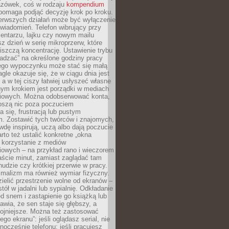
zówek, coś w rodzaju
kompendium
pomaga podjąć decyzję krok po kroku.
erwszych działań może być wyłączenie
wiadomień. Telefon wibrujący przy
ntarzu, lajku czy nowym mailu
z dzień w serię mikroprzerw, które
iszczą koncentrację. Ustawienie trybu
adzać” na określone godziny pracy
iego wypoczynku może stać się małą
agle okazuje się, że w ciągu dnia jest
, a w tej ciszy łatwiej usłyszeć własne
nym krokiem jest porządki w mediach
iowych. Można odobserwować konta,
noszą nic poza poczuciem
 się, frustracją lub pustym
m. Zostawić tych twórców i znajomych,
wdę inspirują, uczą albo dają poczucie
rto też ustalić konkretne „okna
 korzystanie z mediów
iowych – na przykład rano i wieczorem
aście minut, zamiast zaglądać tam
nudzie czy krótkiej przerwie w pracy.
imalizm ma również wymiar fizyczny.
ielić przestrzenie wolne od ekranów –
tół w jadalni lub sypialnię. Odkładanie
ed snem i zastąpienie go książką lub
wia, że sen staje się głębszy, a
kojniejsze. Można też zastosować
go ekranu”: jeśli oglądasz serial, nie
wnocześnie telefonu; jeśli pracujesz