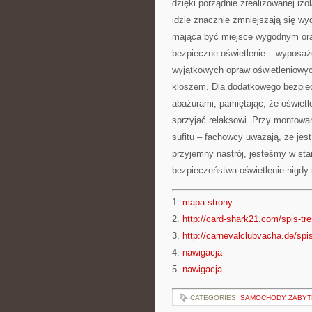
dzięki porządnie zrealizowanej izol
idzie znacznie zmniejszają się wyd
mająca być miejsce wygodnym or
bezpieczne oświetlenie – wyposaż
wyjątkowych opraw oświetleniowyc
kloszem. Dla dodatkowego bezpiec
abażurami, pamiętając, że oświetl
sprzyjać relaksowi. Przy montowan
sufitu – fachowcy uważają, że jes
przyjemny nastrój, jesteśmy w sta
bezpieczeństwa oświetlenie nigdy
1.
mapa strony
2.
http://card-shark21.com/spis-tre
3.
http://carnevalclubvacha.de/spis
4.
nawigacja
5.
nawigacja
CATEGORIES:
SAMOCHODY ZABYT