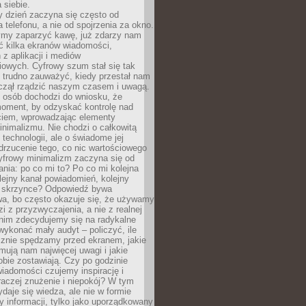
 siebie.
 dzień zaczyna się często od
 telefonu, a nie od spojrzenia za okno.
my zaparzyć kawę, już zdarzy nam
ć kilka ekranów wiadomości,
z aplikacji i mediów
iowych. Cyfrowy szum stał się tak
e trudno zauważyć, kiedy przestał nam
aczął rządzić naszym czasem i uwagą.
j osób dochodzi do wniosku, że
oment, by odzyskać kontrolę nad
iem, wprowadzając elementy
nimalizmu. Nie chodzi o całkowitą
 technologii, ale o świadome jej
drzucenie tego, co nic wartościowego
yfrowy minimalizm zaczyna się od
ania: po co mi to? Po co mi kolejna
olejny kanał powiadomień, kolejny
w skrzynce? Odpowiedź bywa
wa, bo często okazuje się, że używamy
zi z przyzwyczajenia, a nie z realnej
anim zdecydujemy się na radykalne
 wykonać mały audyt – policzyć, ile
cznie spędzamy przed ekranem, jakie
jmują nam najwięcej uwagi i jakie
bie zostawiają. Czy po godzinie
wiadomości czujemy inspirację i
raczej znużenie i niepokój? W tym
ydaje się wiedza, ale nie w formie
zy informacji, tylko jako uporządkowany