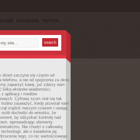
SCRIBE
FACEBOOK
TWITTER
 dzień zaczyna się często od
 telefonu, a nie od spojrzenia za okno.
my zaparzyć kawę, już zdarzy nam
ć kilka ekranów wiadomości,
z aplikacji i mediów
iowych. Cyfrowy szum stał się tak
e trudno zauważyć, kiedy przestał nam
aczął rządzić naszym czasem i uwagą.
j osób dochodzi do wniosku, że
oment, by odzyskać kontrolę nad
iem, wprowadzając elementy
nimalizmu. Nie chodzi o całkowitą
 technologii, ale o świadome jej
drzucenie tego, co nic wartościowego