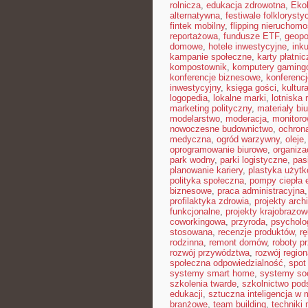
rolnicza
,
edukacja zdrowotna
,
Eko
alternatywna
,
festiwale folkloryst
fintek mobilny
,
flipping nieruchomo
reportażowa
,
fundusze ETF
,
geopo
domowe
,
hotele inwestycyjne
,
ink
kampanie społeczne
,
karty płatnic
kompostownik
,
komputery gaming
konferencje biznesowe
,
konferenc
inwestycyjny
,
księga gości
,
kultur
logopedia
,
lokalne marki
,
lotniska 
marketing polityczny
,
materiały bi
modelarstwo
,
moderacja
,
monitoro
nowoczesne budownictwo
,
ochron
medyczna
,
ogród warzywny
,
oleje
oprogramowanie biurowe
,
organiz
park wodny
,
parki logistyczne
,
pas
planowanie kariery
,
plastyka użyt
polityka społeczna
,
pompy ciepła 
biznesowe
,
praca administracyjna
profilaktyka zdrowia
,
projekty arch
funkcjonalne
,
projekty krajobrazow
coworkingowa
,
przyroda
,
psycholog
stosowana
,
recenzje produktów
,
rę
rodzinna
,
remont domów
,
roboty p
rozwój przywództwa
,
rozwój region
społeczna odpowiedzialność
,
spot
systemy smart home
,
systemy so
szkolenia twarde
,
szkolnictwo po
edukacji
,
sztuczna inteligencja w
branżowe
,
team building
,
techniki 