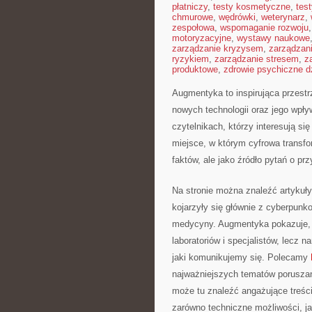
płatniczy
,
testy kosmetyczne
,
tes
chmurowe
,
wędrówki
,
weterynarz
,
zespołowa
,
wspomaganie rozwoju
motoryzacyjne
,
wystawy naukowe
zarządzanie kryzysem
,
zarządzan
ryzykiem
,
zarządzanie stresem
,
z
produktowe
,
zdrowie psychiczne d
Augmentyka to inspirująca przestr
nowych technologii oraz jego wpły
czytelnikach, którzy interesują si
miejsce, w którym cyfrowa transfo
faktów, ale jako źródło pytań o pr
Na stronie można znaleźć artykuł
kojarzyły się głównie z cyberpunk
medycyny. Augmentyka pokazuje, że
laboratoriów i specjalistów, lecz
jaki komunikujemy się. Polecamy
najważniejszych tematów poruszany
może tu znaleźć angażujące treści
zarówno techniczne możliwości, ja