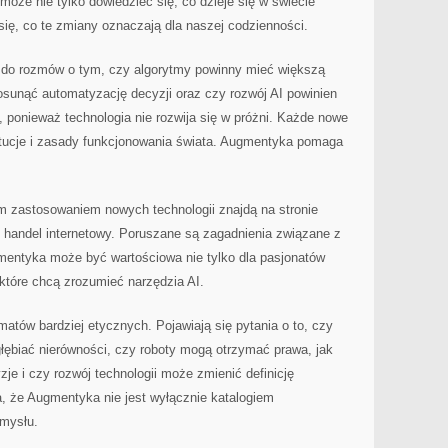
 może nie tylko dowiedzieć się, co dzieje się w świecie
 się, co te zmiany oznaczają dla naszej codzienności.
ć do rozmów o tym, czy algorytmy powinny mieć większą
osunąć automatyzację decyzji oraz czy rozwój AI powinien
 ponieważ technologia nie rozwija się w próżni. Każde nowe
tytucje i zasady funkcjonowania świata. Augmentyka pomaga
 zastosowaniem nowych technologii znajdą na stronie
ć handel internetowy. Poruszane są zagadnienia związane z
mentyka może być wartościowa nie tylko dla pasjonatów
 które chcą zrozumieć narzędzia AI.
matów bardziej etycznych. Pojawiają się pytania o to, czy
ębiać nierówności, czy roboty mogą otrzymać prawa, jak
je i czy rozwój technologii może zmienić definicję
a, że Augmentyka nie jest wyłącznie katalogiem
amysłu.