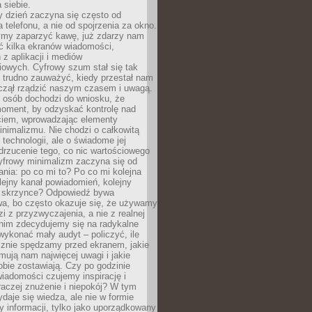
 siebie.
 dzień zaczyna się często od
 telefonu, a nie od spojrzenia za okno.
my zaparzyć kawę, już zdarzy nam
ć kilka ekranów wiadomości,
z aplikacji i mediów
iowych. Cyfrowy szum stał się tak
e trudno zauważyć, kiedy przestał nam
aczął rządzić naszym czasem i uwagą.
j osób dochodzi do wniosku, że
oment, by odzyskać kontrolę nad
iem, wprowadzając elementy
nimalizmu. Nie chodzi o całkowitą
 technologii, ale o świadome jej
drzucenie tego, co nic wartościowego
yfrowy minimalizm zaczyna się od
ania: po co mi to? Po co mi kolejna
olejny kanał powiadomień, kolejny
w skrzynce? Odpowiedź bywa
wa, bo często okazuje się, że używamy
zi z przyzwyczajenia, a nie z realnej
anim zdecydujemy się na radykalne
 wykonać mały audyt – policzyć, ile
cznie spędzamy przed ekranem, jakie
jmują nam najwięcej uwagi i jakie
bie zostawiają. Czy po godzinie
wiadomości czujemy inspirację i
raczej znużenie i niepokój? W tym
ydaje się wiedza, ale nie w formie
zy informacji, tylko jako uporządkowany