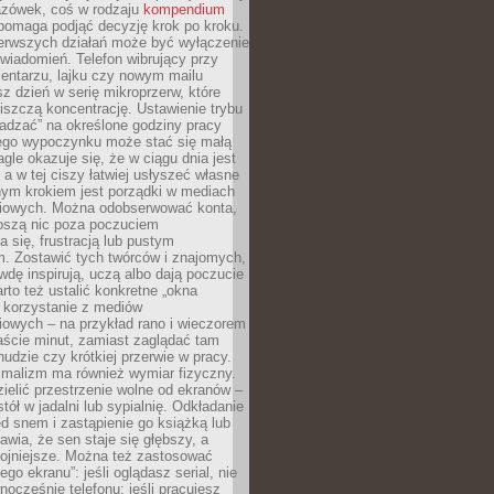
zówek, coś w rodzaju
kompendium
pomaga podjąć decyzję krok po kroku.
erwszych działań może być wyłączenie
wiadomień. Telefon wibrujący przy
ntarzu, lajku czy nowym mailu
z dzień w serię mikroprzerw, które
iszczą koncentrację. Ustawienie trybu
adzać” na określone godziny pracy
iego wypoczynku może stać się małą
agle okazuje się, że w ciągu dnia jest
, a w tej ciszy łatwiej usłyszeć własne
nym krokiem jest porządki w mediach
iowych. Można odobserwować konta,
noszą nic poza poczuciem
 się, frustracją lub pustym
m. Zostawić tych twórców i znajomych,
wdę inspirują, uczą albo dają poczucie
rto też ustalić konkretne „okna
 korzystanie z mediów
iowych – na przykład rano i wieczorem
aście minut, zamiast zaglądać tam
nudzie czy krótkiej przerwie w pracy.
imalizm ma również wymiar fizyczny.
ielić przestrzenie wolne od ekranów –
tół w jadalni lub sypialnię. Odkładanie
ed snem i zastąpienie go książką lub
wia, że sen staje się głębszy, a
kojniejsze. Można też zastosować
go ekranu”: jeśli oglądasz serial, nie
wnocześnie telefonu; jeśli pracujesz