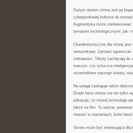
Dużym atutem strony jest jej bog
cyberpunkowej kulturze do rozważa
Augmentyka może zainteresować z
tematami technologicznymi, jak i t
Charakterystyczne dla strony jest
nietuzinkowy. Zamiast ograniczać 
ciekawości. Teksty zachęcają do 
maszyn, czy sztuczna inteligencj
uczestnikiem naszego świata, oraz
Na uwagę zasługuje także obecno
Dzięki temu strona ma nie tylko w
pokazuje, że rozwój technologii wpł
także na film. To ważne, ponieważ 
również w marzeniach, które twor
Strona może być interesująca dla 