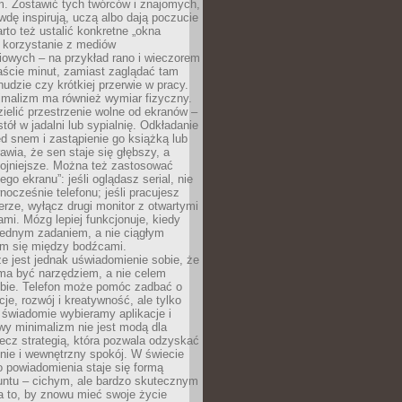
m. Zostawić tych twórców i znajomych,
wdę inspirują, uczą albo dają poczucie
rto też ustalić konkretne „okna
 korzystanie z mediów
iowych – na przykład rano i wieczorem
aście minut, zamiast zaglądać tam
nudzie czy krótkiej przerwie w pracy.
imalizm ma również wymiar fizyczny.
ielić przestrzenie wolne od ekranów –
tół w jadalni lub sypialnię. Odkładanie
ed snem i zastąpienie go książką lub
wia, że sen staje się głębszy, a
kojniejsze. Można też zastosować
go ekranu”: jeśli oglądasz serial, nie
wnocześnie telefonu; jeśli pracujesz
rze, wyłącz drugi monitor z otwartymi
mi. Mózg lepiej funkcjonuje, kiedy
jednym zadaniem, a nie ciągłym
em się między bodźcami.
e jest jednak uświadomienie sobie, że
ma być narzędziem, a nie celem
ie. Telefon może pomóc zadbać o
cje, rozwój i kreatywność, ale tylko
 świadomie wybieramy aplikacje i
owy minimalizm nie jest modą dla
ecz strategią, która pozwala odzyskać
nie i wewnętrzny spokój. W świecie
 powiadomienia staje się formą
untu – cichym, ale bardzo skutecznym
 to, by znowu mieć swoje życie