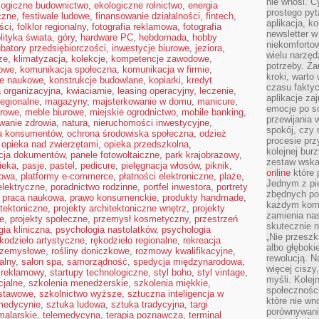
nie wnosi. C
logiczne budownictwo
,
ekologiczne rolnictwo
,
energia
prostego pyt
yczne
,
festiwale ludowe
,
finansowanie działalności
,
fintech
,
aplikacja, k
ści
,
folklor regionalny
,
fotografia reklamowa
,
fotografia
newsletter 
lityka świata
,
góry
,
hardware PC
,
hebdomada
,
hobby
niekomforto
ubatory przedsiębiorczości
,
inwestycje biurowe
,
jeziora
,
wielu narzęd
ze
,
klimatyzacja
,
kolekcje
,
kompetencje zawodowe
,
potrzeby. Z
owe
,
komunikacja społeczna
,
komunikacja w firmie
,
kroki, warto
je naukowe
,
konstrukcje budowlane
,
kopiarki
,
kredyt
czasu fakty
a organizacyjna
,
kwiaciarnie
,
leasing operacyjny
,
leczenie
,
aplikacje za
regionalne
,
magazyny
,
majsterkowanie w domu
,
manicure
,
emocje po so
urowe
,
meble biurowe
,
miejskie ogrodnictwo
,
mobile banking
,
przewijania 
wanie zdrowia
,
natura
,
nieruchomości inwestycyjne
,
spokój, czy 
a konsumentów
,
ochrona środowiska społeczna
,
odzież
procesie prz
,
opieka nad zwierzętami
,
opieka przedszkolna
,
kolejnej bur
acja dokumentów
,
panele fotowoltaiczne
,
park krajobrazowy
,
zestaw wska
ieka
,
pasje
,
pastel
,
pedicure
,
pielęgnacja włosów
,
piknik
,
online
które 
kowa
,
platformy e-commerce
,
płatności elektroniczne
,
plaże
,
Jednym z pi
elektryczne
,
poradnictwo rodzinne
,
portfel inwestora
,
portrety
zbędnych po
,
praca naukowa
,
prawo konsumenckie
,
produkty handmade
,
każdym kome
itektoniczne
,
projekty architektoniczne wnętrz
,
projekty
zamienia nas
e
,
projekty społeczne
,
przemysł kosmetyczny
,
przestrzeń
skutecznie n
ia kliniczna
,
psychologia nastolatków
,
psychologia
„Nie przeszk
kodzieło artystyczne
,
rękodzieło regionalne
,
rekreacja
albo głębok
rzemysłowe
,
rośliny doniczkowe
,
rozmowy kwalifikacyjne
,
rewolucją. N
alny
,
salon spa
,
samorządność
,
spedycja międzynarodowa
,
więcej ciszy
 reklamowy
,
startupy technologiczne
,
styl boho
,
styl vintage
,
myśli. Kolej
cjalne
,
szkolenia menedżerskie
,
szkolenia miękkie
,
społecznośc
dstawowe
,
szkolnictwo wyższe
,
sztuczna inteligencja w
które nie w
 medycynie
,
sztuka ludowa
,
sztuka tradycyjna
,
targi
porównywania
malarskie
,
telemedycyna
,
terapia poznawcza
,
terminal