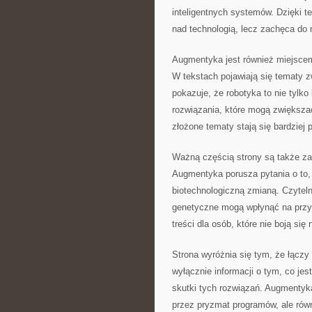
inteligentnych systemów. Dzięki t
nad technologią, lecz zachęca do 
Augmentyka jest również miejsce
W tekstach pojawiają się tematy z
pokazuje, że robotyka to nie tylko
rozwiązania, które mogą zwiększa
złożone tematy stają się bardziej 
Ważną częścią strony są także zag
Augmentyka porusza pytania o to,
biotechnologiczną zmianą. Czytel
genetyczne mogą wpłynąć na przys
treści dla osób, które nie boją si
Strona wyróżnia się tym, że łączy
wyłącznie informacji o tym, co jes
skutki tych rozwiązań. Augmentyka
przez pryzmat programów, ale rów