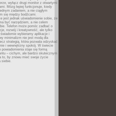
rze, wyłącz drugi monitor z otwartymi
mi. Mózg lepiej funkcjonuje, kiedy
jednym zadaniem, a nie ciągłym
em się między bodźcami.
e jest jednak uświadomienie sobie, że
ma być narzędziem, a nie celem
ie. Telefon może pomóc zadbać o
cje, rozwój i kreatywność, ale tylko
 świadomie wybieramy aplikacje i
owy minimalizm nie jest modą dla
ecz strategią, która pozwala odzyskać
nie i wewnętrzny spokój. W świecie
 powiadomienia staje się formą
untu – cichym, ale bardzo skutecznym
 to, by znowu mieć swoje życie
 siebie.