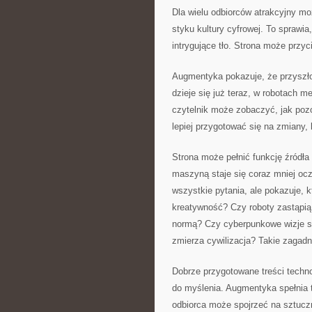
Dla wielu odbiorców atrakcyjny mo
styku kultury cyfrowej. To spraw
intrygujące tło. Strona może przy
Augmentyka pokazuje, że przyszło
dzieje się już teraz, w robotach 
czytelnik może zobaczyć, jak pozo
lepiej przygotować się na zmiany, 
Strona może pełnić funkcję źródła
maszyną staje się coraz mniej oc
wszystkie pytania, ale pokazuje, 
kreatywność? Czy roboty zastąpią
normą? Czy cyberpunkowe wizje są
zmierza cywilizacja? Takie zagadni
Dobrze przygotowane treści techno
do myślenia. Augmentyka spełnia t
odbiorca może spojrzeć na sztuczn