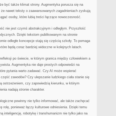
że być także klimat strony. Augmentyka porusza się na
ia, że nawet teksty o zaawansowanych zagadnieniach zyskują
ciągać osoby, które lubią treści łączące nowoczesność.
ść nie jest czymś abstrakcyjnym i odległym. Przyszłość
medycznych. Dzięki tekstom publikowanym na stronie
rnie odległe koncepcje stają się częścią szkoły. To pomaga
które będą coraz bardziej widoczne w kolejnych latach.
 refleksji po świecie, w którym granica między człowiekiem a
zywista. Augmentyka nie daje prostych odpowiedzi na
które pytania warto zadawać. Czy AI może wspierać
 część zawodów? Czy ulepszanie ludzkiego ciała stanie się
 ostrzeżeniem, czy zapowiedzią kierunku, w którym
enia nadają stronie charakter.
logiczne powinny nie tylko informować, ale także zachęcać
ę rolę, ponieważ łączy kulturowe odniesienia. Dzięki temu
ą inteligencję, robotykę i transhumanizm nie tylko jako na