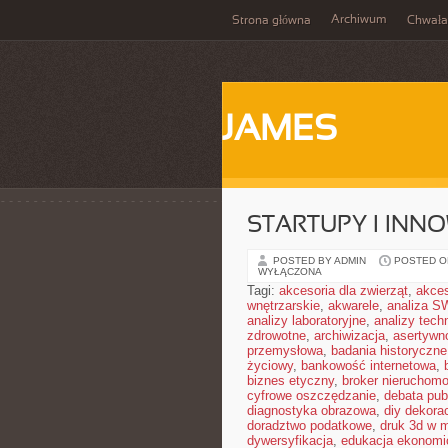
Archiwum
Strona główna
Chwała
JAMES
STARTUPY I INN
POSTED BY ADMIN
POSTED ON
WYŁĄCZONA
Tagi:
akcesoria dla zwierząt
,
akces
wnętrzarskie
,
akwarele
,
analiza S
analizy laboratoryjne
,
analizy tech
zdrowotne
,
archiwizacja
,
asertywn
przemysłowa
,
badania historyczne
życiowy
,
bankowość internetowa
,
biznes etyczny
,
broker nieruchomo
cyfrowe oszczędzanie
,
debata pub
diagnostyka obrazowa
,
diy dekora
doradztwo podatkowe
,
druk 3d w 
dywersyfikacja
,
edukacja ekonomi