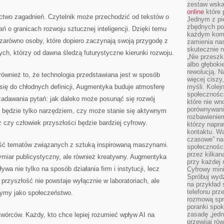
zestaw wska
online
które 
actwo zagadnień. Czytelnik może przechodzić od tekstów o
Jednym z pi
zbędnych po
ń o granicach rozwoju sztucznej inteligencji. Dzięki temu
każdym kome
arówno osoby, które dopiero zaczynają swoją przygodę z
zamienia nas
skutecznie n
ych, którzy od dawna śledzą futurystyczne kierunki rozwoju.
„Nie przeszk
albo głębok
rewolucją. N
 również to, że technologia przedstawiana jest w sposób
więcej ciszy
się do chłodnych definicji, Augmentyka buduje atmosferę
myśli. Kolej
społecznośc
zadawania pytań: jak daleko może posunąć się rozwój
które nie w
porównywania
a będzie tylko narzędziem, czy może stanie się aktywnym
rozbawienie
 czy człowiek przyszłości będzie bardziej cyfrowy.
którzy napra
kontaktu. Wa
czasowe” na
ść tematów związanych z sztuką inspirowaną maszynami.
społecznośc
przez kilkan
ymiar publicystyczny, ale również kreatywny. Augmentyka
przy każdej 
ywa nie tylko na sposób działania firm i instytucji, lecz
Cyfrowy min
Spróbuj wydz
przyszłość nie powstaje wyłącznie w laboratoriach, ale
na przykład s
telefonu prz
zymy jako społeczeństwo.
rozmową spra
poranki spo
zasadę „jedne
twórców. Każdy, kto chce lepiej rozumieć wpływ AI na
przewijaj ró