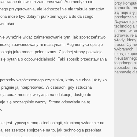
dopasowane do swoich zainteresowań. Augmentyka nie
przy kompute
komunikatora
ego przygotowania, ale jednocześnie nie traktuje tematów
zajmuje się 
trona może być dobrym punktem wyjścia do dalszego
przełączani
Najważniejsz
wistości.
technologia 
samym w sob
zdrowie, rela
nie wyraźnie widać zainteresowanie tym, jak społeczeństwo
wtedy, kiedy
 bardziej zaawansowanymi maszynami. Augmentyka opisuje
treści. Cyfr
wybranych, l
ologią jako proces pełen szans. Z jednej strony pojawiają
czas, skupie
nieustannego
ą się pytania o odpowiedzialność. Taki sposób przedstawiania
łagodnego b
sposobem na
naprawdę dla
otrzeby współczesnego czytelnika, który nie chce już tylko
le pragnie ją interpretować. W czasach, gdy sztuczna
zacja coraz mocniej wpływają na edukację, dostęp do
taje się szczególnie ważny. Strona odpowiada na tę
y.
ie jest typową stroną o technologii, skupioną wyłącznie na
ą jest szersze spojrzenie na to, jak technologia przeplata