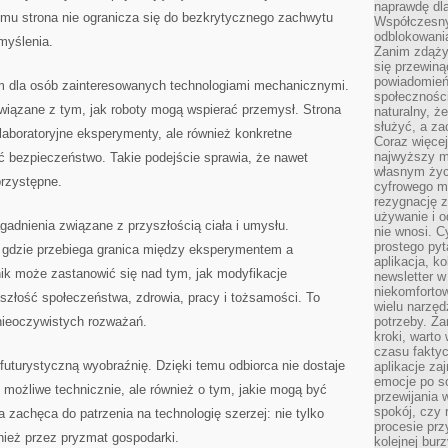
naprawdę dla
emu strona nie ogranicza się do bezkrytycznego zachwytu
Współczesny
odblokowania
myślenia.
Zanim zdąży
się przewiną
powiadomień 
m dla osób zainteresowanych technologiami mechanicznymi.
społecznośc
wiązane z tym, jak roboty mogą wspierać przemysł. Strona
naturalny, ż
służyć, a z
 laboratoryjne eksperymenty, ale również konkretne
Coraz więce
najwyższy m
ć bezpieczeństwo. Takie podejście sprawia, że nawet
własnym życ
przystępne.
cyfrowego mi
rezygnację z
używanie i o
adnienia związane z przyszłością ciała i umysłu.
nie wnosi. C
prostego pyt
 gdzie przebiega granica między eksperymentem a
aplikacja, k
nik może zastanowić się nad tym, jak modyfikacje
newsletter 
niekomforto
złość społeczeństwa, zdrowia, pracy i tożsamości. To
wielu narzęd
ę nieoczywistych rozważań.
potrzeby. Z
kroki, warto
czasu fakty
 futurystyczną wyobraźnię. Dzięki temu odbiorca nie dostaje
aplikacje za
emocje po so
t możliwe technicznie, ale również o tym, jakie mogą być
przewijania 
spokój, czy 
 zachęca do patrzenia na technologię szerzej: nie tylko
procesie prz
nież przez pryzmat gospodarki.
kolejnej bur