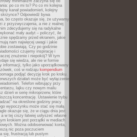
yfrowy minimalizm zaczyna się od
ania: po co mi to? Po co mi kolejna
olejny kanał powiadomień, kolejny
w skrzynce? Odpowiedź bywa
wa, bo często okazuje się, że używamy
zi z przyzwyczajenia, a nie z realnej
anim zdecydujemy się na radykalne
 wykonać mały audyt – policzyć, ile
cznie spędzamy przed ekranem, jakie
jmują nam najwięcej uwagi i jakie
bie zostawiają. Czy po godzinie
wiadomości czujemy inspirację i
raczej znużenie i niepokój? W tym
ydaje się wiedza, ale nie w formie
zy informacji, tylko jako uporządkowany
zówek, coś w rodzaju
kompendium
pomaga podjąć decyzję krok po kroku.
erwszych działań może być wyłączenie
wiadomień. Telefon wibrujący przy
ntarzu, lajku czy nowym mailu
z dzień w serię mikroprzerw, które
iszczą koncentrację. Ustawienie trybu
adzać” na określone godziny pracy
iego wypoczynku może stać się małą
agle okazuje się, że w ciągu dnia jest
, a w tej ciszy łatwiej usłyszeć własne
nym krokiem jest porządki w mediach
iowych. Można odobserwować konta,
noszą nic poza poczuciem
 się, frustracją lub pustym