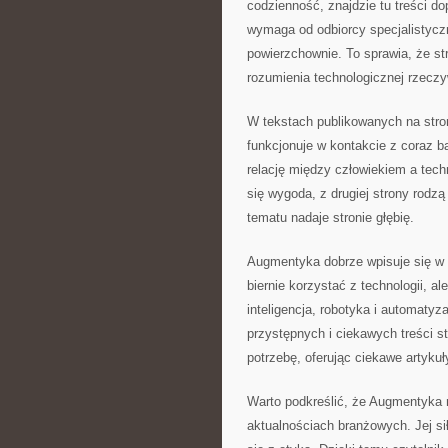
codzienność, znajdzie tu treści 
wymaga od odbiorcy specjalistyczn
powierzchownie. To sprawia, że s
rozumienia technologicznej rzeczy
W tekstach publikowanych na stro
funkcjonuje w kontakcie z coraz
relację między człowiekiem a techn
się wygoda, z drugiej strony rodz
tematu nadaje stronie głębię.
Augmentyka dobrze wpisuje się w p
biernie korzystać z technologii, a
inteligencja, robotyka i automaty
przystępnych i ciekawych treści s
potrzebę, oferując ciekawe artykuł
Warto podkreślić, że Augmentyka n
aktualnościach branżowych. Jej sił