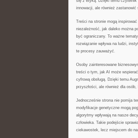
się z etyką. Dzięki temu czytelnik
innowacji, ale również zastanowić
Treści na stronie mogą inspirowa
niezależność, jak daleko można p
być ograniczany. To ważne tematy,
rozwiązanie wpływa na ludzi, ins
te procesy zauważyć.
Osoby zainteresowane biznesowym
treści o tym, jak AI może wspiera
cyfrową obsługą. Dzięki temu Aug
przyszłości, ale również dla osób,
Jednocześnie strona nie pomija te
modyfikacje genetyczne mogą pogł
algorytmy wpływają na nasze decyz
człowieka. Takie podejście sprawi
ciekawostek, lecz miejscem do n