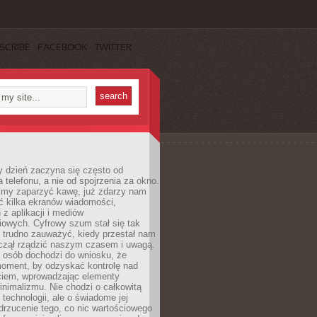
SCRIBE
FACEBOOK
TWITTER
 dzień zaczyna się często od
 telefonu, a nie od spojrzenia za okno.
my zaparzyć kawę, już zdarzy nam
ć kilka ekranów wiadomości,
z aplikacji i mediów
iowych. Cyfrowy szum stał się tak
e trudno zauważyć, kiedy przestał nam
aczął rządzić naszym czasem i uwagą.
j osób dochodzi do wniosku, że
oment, by odzyskać kontrolę nad
iem, wprowadzając elementy
nimalizmu. Nie chodzi o całkowitą
 technologii, ale o świadome jej
drzucenie tego, co nic wartościowego