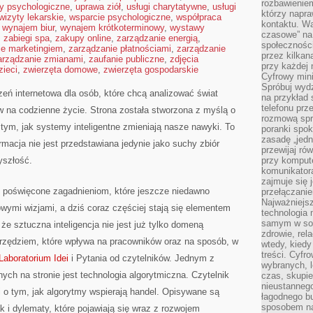
rozbawienie
ty psychologiczne
,
uprawa ziół
,
usługi charytatywne
,
usługi
którzy napra
wizyty lekarskie
,
wsparcie psychologiczne
,
współpraca
kontaktu. Wa
,
wynajem biur
,
wynajem krótkoterminowy
,
wystawy
czasowe” na
,
zabiegi spa
,
zakupy online
,
zarządzanie energią
,
społecznośc
ie marketingiem
,
zarządzanie płatnościami
,
zarządzanie
przez kilkan
arządzanie zmianami
,
zaufanie publiczne
,
zdjęcia
przy każdej 
zieci
,
zwierzęta domowe
,
zwierzęta gospodarskie
Cyfrowy min
Spróbuj wydz
zeń internetowa dla osób, które chcą analizować świat
na przykład s
telefonu prz
w na codzienne życie. Strona została stworzona z myślą o
rozmową spra
ę tym, jak systemy inteligentne zmieniają nasze nawyki. To
poranki spo
zasadę „jedne
rmacja nie jest przedstawiana jedynie jako suchy zbiór
przewijaj ró
zyszłość.
przy kompute
komunikatora
zajmuje się 
y poświęcone zagadnieniom, które jeszcze niedawno
przełączani
Najważniejsz
owymi wizjami, a dziś coraz częściej stają się elementem
technologia 
samym w sob
 sztuczna inteligencja nie jest już tylko domeną
zdrowie, rela
 narzędziem, które wpływa na pracowników oraz na sposób, w
wtedy, kiedy
treści. Cyfr
Laboratorium Idei
i Pytania od czytelników. Jednym z
wybranych, l
ch na stronie jest technologia algorytmiczna. Czytelnik
czas, skupie
nieustannego
 o tym, jak algorytmy wspierają handel. Opisywane są
łagodnego b
sposobem na
k i dylematy, które pojawiają się wraz z rozwojem