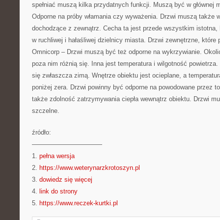
spełniać muszą kilka przydatnych funkcji. Muszą być w głównej 
Odporne na próby włamania czy wyważenia. Drzwi muszą także w
dochodzące z zewnątrz. Cecha ta jest przede wszystkim istotna, 
w ruchliwej i hałaśliwej dzielnicy miasta. Drzwi zewnętrzne, które
Omnicorp – Drzwi muszą być też odporne na wykrzywianie. Okolic
poza nim różnią się. Inna jest temperatura i wilgotność powietrza
się zwłaszcza zimą. Wnętrze obiektu jest ocieplane, a temperatu
poniżej zera. Drzwi powinny być odporne na powodowane przez to
także zdolność zatrzymywania ciepła wewnątrz obiektu. Drzwi m
szczelne.
źródło:
———————————
1.
pełna wersja
2.
https://www.weterynarzkrotoszyn.pl
3.
dowiedz się więcej
4.
link do strony
5.
https://www.reczek-kurtki.pl