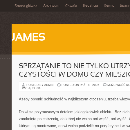
Archiwum
Redakcja
Remis
Spari
Strona główna
Chwała
JAMES
SPRZĄTANIE TO NIE TYLKO UTR
CZYSTOŚCI W DOMU CZY MIESZ
POSTED BY ADMIN
POSTED ON PAŹ - 8 - 2025
MOŻLIWOŚĆ K
WYŁĄCZONA
Ażeby obronić schludność w najbliższym otoczeniu, trzeba włoży
Drzwi są przymusowym detalem jakiegokolwiek obiektu. Bez nich
zamkniętą przestrzenią, do której nie wolno ani wejść, ani wyjść.
którym są montowane, drzwi wolno podzielić na peryferyjne i wew