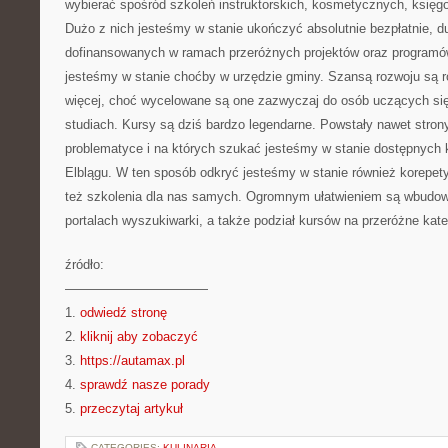
wybierać spośród szkoleń instruktorskich, kosmetycznych, księ
Dużo z nich jesteśmy w stanie ukończyć absolutnie bezpłatnie, du
dofinansowanych w ramach przeróżnych projektów oraz programó
jesteśmy w stanie choćby w urzędzie gminy. Szansą rozwoju są r
więcej, choć wycelowane są one zazwyczaj do osób uczących się,
studiach. Kursy są dziś bardzo legendarne. Powstały nawet strony
problematyce i na których szukać jesteśmy w stanie dostępnych
Elblągu. W ten sposób odkryć jesteśmy w stanie również korepety
też szkolenia dla nas samych. Ogromnym ułatwieniem są wbudow
portalach wyszukiwarki, a także podział kursów na przeróżne kate
źródło:
———————————
1.
odwiedź stronę
2.
kliknij aby zobaczyć
3.
https://autamax.pl
4.
sprawdź nasze porady
5.
przeczytaj artykuł
CATEGORIES:
KULINARIA