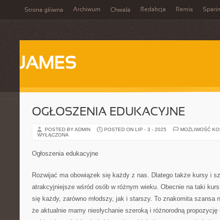
Archiwum
Redakcja
Remis
Spari
Strona główna
Chwała
JAMES
OGŁOSZENIA EDUKACYJNE
POSTED BY ADMIN
POSTED ON LIP - 3 - 2025
MOŻLIWOŚĆ K
WYŁĄCZONA
Ogłoszenia edukacyjne
Rozwijać ma obowiązek się każdy z nas. Dlatego także kursy i szk
atrakcyjniejsze wśród osób w różnym wieku. Obecnie na taki kur
się każdy, zarówno młodszy, jak i starszy. To znakomita szansa 
że aktualnie mamy niesłychanie szeroką i różnorodną propozycj