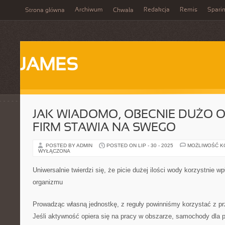
Archiwum
Redakcja
Remis
Spari
Strona główna
Chwała
JAMES
JAK WIADOMO, OBECNIE DUŻO 
FIRM STAWIA NA SWEGO
POSTED BY ADMIN
POSTED ON LIP - 30 - 2025
MOŻLIWOŚĆ 
WYŁĄCZONA
Uniwersalnie twierdzi się, że picie dużej ilości wody korzystnie 
organizmu
Prowadząc własną jednostkę, z reguły powinniśmy korzystać z
Jeśli aktywność opiera się na pracy w obszarze, samochody dla