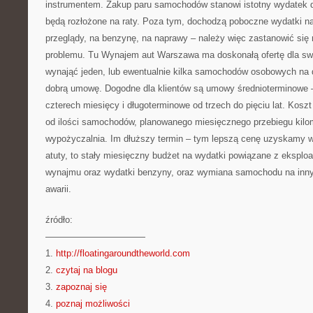
instrumentem. Zakup paru samochodów stanowi istotny wydatek dla
będą rozłożone na raty. Poza tym, dochodzą poboczne wydatki na 
przeglądy, na benzynę, na naprawy – należy więc zastanowić się
problemu. Tu Wynajem aut Warszawa ma doskonałą ofertę dla sw
wynająć jeden, lub ewentualnie kilka samochodów osobowych na 
dobrą umowę. Dogodne dla klientów są umowy średnioterminowe 
czterech miesięcy i długoterminowe od trzech do pięciu lat. Kosz
od ilości samochodów, planowanego miesięcznego przebiegu kilo
wypożyczalnia. Im dłuższy termin – tym lepszą cenę uzyskamy 
atuty, to stały miesięczny budżet na wydatki powiązane z eksplo
wynajmu oraz wydatki benzyny, oraz wymiana samochodu na inn
awarii.
źródło:
———————————
1.
http://floatingaroundtheworld.com
2.
czytaj na blogu
3.
zapoznaj się
4.
poznaj możliwości