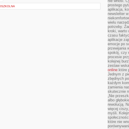
nie wnosi. C
prostego pyt
OSZKOLNA
aplikacja, k
newsletter 
niekomforto
wielu narzęd
potrzeby. Z
kroki, warto
czasu fakty
aplikacje za
emocje po so
przewijania 
spokój, czy 
procesie prz
kolejnej bur
zestaw wska
online
które 
Jednym z pi
zbędnych po
każdym kome
zamienia nas
skutecznie n
„Nie przeszk
albo głębok
rewolucją. N
więcej ciszy
myśli. Kolej
społecznośc
które nie w
porównywania