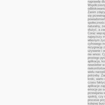
naprawdę dla
Współczesny
odblokowania
Zanim zdąży
się przewiną
powiadomień 
społecznośc
naturalny, ż
służyć, a z
Coraz więce
najwyższy m
własnym życ
cyfrowego mi
rezygnację z
używanie i o
nie wnosi. C
prostego pyt
aplikacja, k
newsletter 
niekomforto
wielu narzęd
potrzeby. Z
kroki, warto
czasu fakty
aplikacje za
emocje po so
przewijania 
spokój, czy 
procesie prz
kolejnej bur