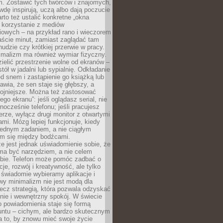
m. Zostawić tych twórców i znajomych,
wdę inspirują, uczą albo dają poczucie
rto też ustalić konkretne „okna
 korzystanie z mediów
iowych – na przykład rano i wieczorem
aście minut, zamiast zaglądać tam
nudzie czy krótkiej przerwie w pracy.
imalizm ma również wymiar fizyczny.
ielić przestrzenie wolne od ekranów –
tół w jadalni lub sypialnię. Odkładanie
ed snem i zastąpienie go książką lub
wia, że sen staje się głębszy, a
kojniejsze. Można też zastosować
go ekranu”: jeśli oglądasz serial, nie
wnocześnie telefonu; jeśli pracujesz
rze, wyłącz drugi monitor z otwartymi
mi. Mózg lepiej funkcjonuje, kiedy
jednym zadaniem, a nie ciągłym
em się między bodźcami.
e jest jednak uświadomienie sobie, że
ma być narzędziem, a nie celem
ie. Telefon może pomóc zadbać o
cje, rozwój i kreatywność, ale tylko
 świadomie wybieramy aplikacje i
owy minimalizm nie jest modą dla
ecz strategią, która pozwala odzyskać
nie i wewnętrzny spokój. W świecie
 powiadomienia staje się formą
untu – cichym, ale bardzo skutecznym
 to, by znowu mieć swoje życie