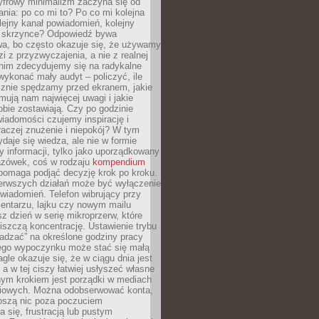
yfrowy minimalizm zaczyna się od
ania: po co mi to? Po co mi kolejna
olejny kanał powiadomień, kolejny
w skrzynce? Odpowiedź bywa
wa, bo często okazuje się, że używamy
zi z przyzwyczajenia, a nie z realnej
anim zdecydujemy się na radykalne
 wykonać mały audyt – policzyć, ile
cznie spędzamy przed ekranem, jakie
jmują nam najwięcej uwagi i jakie
bie zostawiają. Czy po godzinie
wiadomości czujemy inspirację i
raczej znużenie i niepokój? W tym
ydaje się wiedza, ale nie w formie
zy informacji, tylko jako uporządkowany
zówek, coś w rodzaju
kompendium
pomaga podjąć decyzję krok po kroku.
erwszych działań może być wyłączenie
wiadomień. Telefon wibrujący przy
ntarzu, lajku czy nowym mailu
z dzień w serię mikroprzerw, które
iszczą koncentrację. Ustawienie trybu
adzać” na określone godziny pracy
iego wypoczynku może stać się małą
agle okazuje się, że w ciągu dnia jest
, a w tej ciszy łatwiej usłyszeć własne
nym krokiem jest porządki w mediach
iowych. Można odobserwować konta,
noszą nic poza poczuciem
 się, frustracją lub pustym