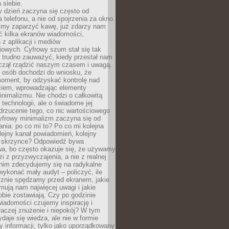
 siebie.
 dzień zaczyna się często od
 telefonu, a nie od spojrzenia za okno.
my zaparzyć kawę, już zdarzy nam
ć kilka ekranów wiadomości,
z aplikacji i mediów
iowych. Cyfrowy szum stał się tak
e trudno zauważyć, kiedy przestał nam
aczął rządzić naszym czasem i uwagą.
j osób dochodzi do wniosku, że
oment, by odzyskać kontrolę nad
iem, wprowadzając elementy
nimalizmu. Nie chodzi o całkowitą
 technologii, ale o świadome jej
drzucenie tego, co nic wartościowego
yfrowy minimalizm zaczyna się od
ania: po co mi to? Po co mi kolejna
olejny kanał powiadomień, kolejny
w skrzynce? Odpowiedź bywa
wa, bo często okazuje się, że używamy
zi z przyzwyczajenia, a nie z realnej
anim zdecydujemy się na radykalne
 wykonać mały audyt – policzyć, ile
cznie spędzamy przed ekranem, jakie
jmują nam najwięcej uwagi i jakie
bie zostawiają. Czy po godzinie
wiadomości czujemy inspirację i
raczej znużenie i niepokój? W tym
ydaje się wiedza, ale nie w formie
zy informacji, tylko jako uporządkowany