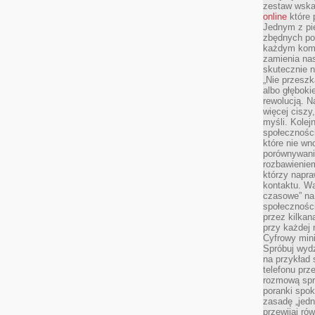
zestaw wska
online
które 
Jednym z pi
zbędnych po
każdym kome
zamienia nas
skutecznie n
„Nie przeszk
albo głębok
rewolucją. N
więcej ciszy
myśli. Kolej
społecznośc
które nie w
porównywania
rozbawienie
którzy napra
kontaktu. Wa
czasowe” na
społecznośc
przez kilkan
przy każdej 
Cyfrowy min
Spróbuj wydz
na przykład s
telefonu prz
rozmową spra
poranki spo
zasadę „jedne
przewijaj ró