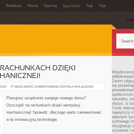
Redakcja
Remis
Sparing
Tagi
Tagi
Spis Treści
SUB
 RACHUNKACH DZIĘKI
Współczesny
HANICZNEJ!
odblokowania
Zanim zdąży
się przewiną
OSZCZĘDZAJ
 2025
MOŻLIWOŚĆ KOMENTOWANIA
ZOSTAŁA WYŁĄCZONA
powiadomień 
NA
RACHUNKACH
społecznośc
DZIĘKI
Planujesz urządzenie swojego nowego domu?
naturalny, ż
WENTYLACJI
MECHANICZNEJ!
służyć, a z
Oszczędź na rachunkach dzięki wentylacji
Coraz więce
mechanicznej! Sprawdź, dlaczego warto zainwestować
najwyższy m
własnym życ
w tę innowacyjną technologię.
cyfrowego mi
rezygnację z
używanie i o