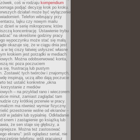
zówek, coś w rodzaju
kompendium
pomaga podjąć decyzję krok po kroku.
erwszych działań może być wyłączenie
wiadomień. Telefon wibrujący przy
ntarzu, lajku czy nowym mailu
z dzień w serię mikroprzerw, które
iszczą koncentrację. Ustawienie trybu
adzać” na określone godziny pracy
iego wypoczynku może stać się małą
agle okazuje się, że w ciągu dnia jest
, a w tej ciszy łatwiej usłyszeć własne
nym krokiem jest porządki w mediach
iowych. Można odobserwować konta,
noszą nic poza poczuciem
 się, frustracją lub pustym
m. Zostawić tych twórców i znajomych,
wdę inspirują, uczą albo dają poczucie
rto też ustalić konkretne „okna
 korzystanie z mediów
iowych – na przykład rano i wieczorem
aście minut, zamiast zaglądać tam
nudzie czy krótkiej przerwie w pracy.
imalizm ma również wymiar fizyczny.
ielić przestrzenie wolne od ekranów –
tół w jadalni lub sypialnię. Odkładanie
ed snem i zastąpienie go książką lub
wia, że sen staje się głębszy, a
kojniejsze. Można też zastosować
go ekranu”: jeśli oglądasz serial, nie
wnocześnie telefonu; jeśli pracujesz