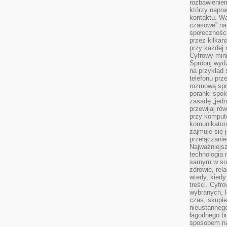
rozbawienie
którzy napra
kontaktu. Wa
czasowe” na
społecznośc
przez kilkan
przy każdej 
Cyfrowy min
Spróbuj wydz
na przykład s
telefonu prz
rozmową spra
poranki spo
zasadę „jedne
przewijaj ró
przy kompute
komunikatora
zajmuje się 
przełączani
Najważniejsz
technologia 
samym w sob
zdrowie, rela
wtedy, kiedy
treści. Cyfr
wybranych, l
czas, skupie
nieustannego
łagodnego b
sposobem na