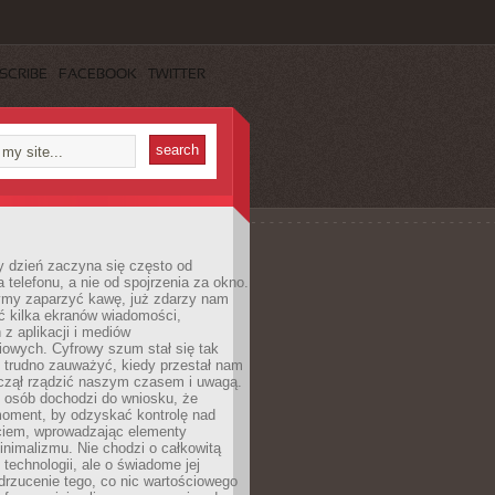
SCRIBE
FACEBOOK
TWITTER
 dzień zaczyna się często od
 telefonu, a nie od spojrzenia za okno.
my zaparzyć kawę, już zdarzy nam
ć kilka ekranów wiadomości,
z aplikacji i mediów
iowych. Cyfrowy szum stał się tak
e trudno zauważyć, kiedy przestał nam
aczął rządzić naszym czasem i uwagą.
j osób dochodzi do wniosku, że
oment, by odzyskać kontrolę nad
iem, wprowadzając elementy
nimalizmu. Nie chodzi o całkowitą
 technologii, ale o świadome jej
drzucenie tego, co nic wartościowego