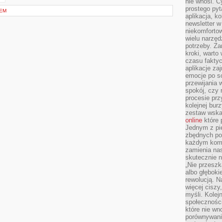
nie wnosi. C
prostego pyt
NEM
aplikacja, k
newsletter 
niekomforto
wielu narzęd
potrzeby. Z
kroki, warto
czasu fakty
aplikacje za
emocje po so
przewijania 
spokój, czy 
procesie prz
kolejnej bur
zestaw wska
online
które 
Jednym z pi
zbędnych po
każdym kome
zamienia nas
skutecznie n
„Nie przeszk
albo głębok
rewolucją. N
więcej ciszy
myśli. Kolej
społecznośc
które nie w
porównywania