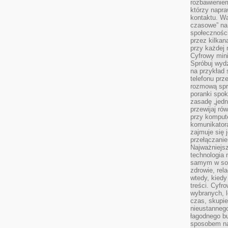
rozbawienie
którzy napra
kontaktu. Wa
czasowe” na
społecznośc
przez kilkan
przy każdej 
Cyfrowy min
Spróbuj wydz
na przykład s
telefonu prz
rozmową spra
poranki spo
zasadę „jedne
przewijaj ró
przy kompute
komunikatora
zajmuje się 
przełączani
Najważniejsz
technologia 
samym w sob
zdrowie, rela
wtedy, kiedy
treści. Cyfr
wybranych, l
czas, skupie
nieustannego
łagodnego b
sposobem na