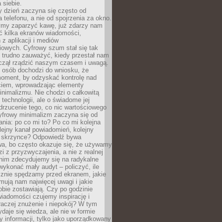
 siebie.
 dzień zaczyna się często od
 telefonu, a nie od spojrzenia za okno.
my zaparzyć kawę, już zdarzy nam
ć kilka ekranów wiadomości,
z aplikacji i mediów
iowych. Cyfrowy szum stał się tak
e trudno zauważyć, kiedy przestał nam
aczął rządzić naszym czasem i uwagą.
j osób dochodzi do wniosku, że
oment, by odzyskać kontrolę nad
iem, wprowadzając elementy
nimalizmu. Nie chodzi o całkowitą
 technologii, ale o świadome jej
drzucenie tego, co nic wartościowego
yfrowy minimalizm zaczyna się od
ania: po co mi to? Po co mi kolejna
olejny kanał powiadomień, kolejny
w skrzynce? Odpowiedź bywa
wa, bo często okazuje się, że używamy
zi z przyzwyczajenia, a nie z realnej
anim zdecydujemy się na radykalne
 wykonać mały audyt – policzyć, ile
cznie spędzamy przed ekranem, jakie
jmują nam najwięcej uwagi i jakie
bie zostawiają. Czy po godzinie
wiadomości czujemy inspirację i
raczej znużenie i niepokój? W tym
ydaje się wiedza, ale nie w formie
zy informacji, tylko jako uporządkowany