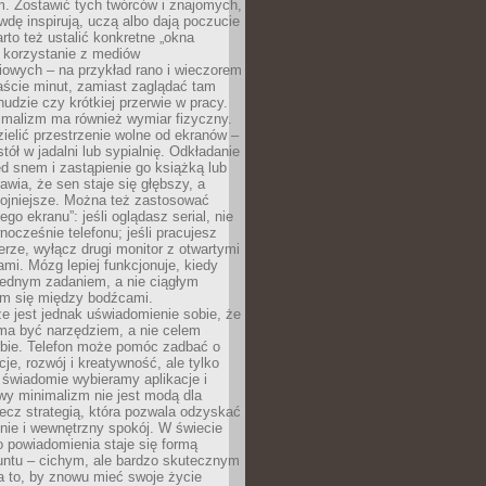
m. Zostawić tych twórców i znajomych,
wdę inspirują, uczą albo dają poczucie
rto też ustalić konkretne „okna
 korzystanie z mediów
iowych – na przykład rano i wieczorem
aście minut, zamiast zaglądać tam
nudzie czy krótkiej przerwie w pracy.
imalizm ma również wymiar fizyczny.
ielić przestrzenie wolne od ekranów –
tół w jadalni lub sypialnię. Odkładanie
ed snem i zastąpienie go książką lub
wia, że sen staje się głębszy, a
kojniejsze. Można też zastosować
go ekranu”: jeśli oglądasz serial, nie
wnocześnie telefonu; jeśli pracujesz
rze, wyłącz drugi monitor z otwartymi
mi. Mózg lepiej funkcjonuje, kiedy
jednym zadaniem, a nie ciągłym
em się między bodźcami.
e jest jednak uświadomienie sobie, że
ma być narzędziem, a nie celem
ie. Telefon może pomóc zadbać o
cje, rozwój i kreatywność, ale tylko
 świadomie wybieramy aplikacje i
owy minimalizm nie jest modą dla
ecz strategią, która pozwala odzyskać
nie i wewnętrzny spokój. W świecie
 powiadomienia staje się formą
untu – cichym, ale bardzo skutecznym
 to, by znowu mieć swoje życie