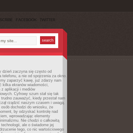
SCRIBE
FACEBOOK
TWITTER
 dzień zaczyna się często od
 telefonu, a nie od spojrzenia za okno.
my zaparzyć kawę, już zdarzy nam
ć kilka ekranów wiadomości,
z aplikacji i mediów
iowych. Cyfrowy szum stał się tak
e trudno zauważyć, kiedy przestał nam
aczął rządzić naszym czasem i uwagą.
j osób dochodzi do wniosku, że
oment, by odzyskać kontrolę nad
iem, wprowadzając elementy
nimalizmu. Nie chodzi o całkowitą
 technologii, ale o świadome jej
drzucenie tego, co nic wartościowego