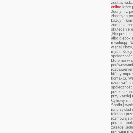
zestaw wska
online
które 
Jednym z pi
zbędnych po
każdym kome
zamienia nas
skutecznie n
„Nie przeszk
albo głębok
rewolucją. N
więcej ciszy
myśli. Kolej
społecznośc
które nie w
porównywania
rozbawienie
którzy napra
kontaktu. Wa
czasowe” na
społecznośc
przez kilkan
przy każdej 
Cyfrowy min
Spróbuj wydz
na przykład s
telefonu prz
rozmową spra
poranki spo
zasadę „jedne
przewijaj ró