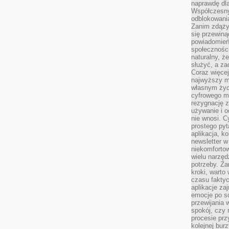
naprawdę dla
Współczesny
odblokowania
Zanim zdąży
się przewiną
powiadomień 
społecznośc
naturalny, ż
służyć, a z
Coraz więce
najwyższy m
własnym życ
cyfrowego mi
rezygnację z
używanie i o
nie wnosi. C
prostego pyt
aplikacja, k
newsletter 
niekomforto
wielu narzęd
potrzeby. Z
kroki, warto
czasu fakty
aplikacje za
emocje po so
przewijania 
spokój, czy 
procesie prz
kolejnej bur