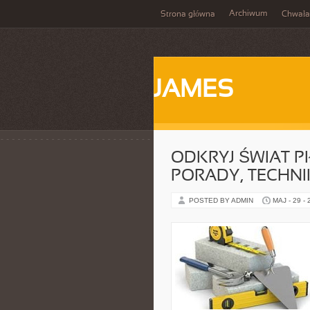
Archiwum
Strona główna
Chwała
JAMES
ODKRYJ ŚWIAT P
PORADY, TECHNI
POSTED BY ADMIN
MAJ - 29 -