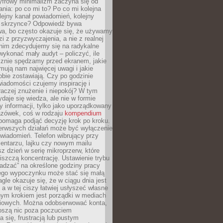
yfrowy minimalizm zaczyna się od
ania: po co mi to? Po co mi kolejna
olejny kanał powiadomień, kolejny
w skrzynce? Odpowiedź bywa
wa, bo często okazuje się, że używamy
zi z przyzwyczajenia, a nie z realnej
anim zdecydujemy się na radykalne
 wykonać mały audyt – policzyć, ile
cznie spędzamy przed ekranem, jakie
jmują nam najwięcej uwagi i jakie
bie zostawiają. Czy po godzinie
wiadomości czujemy inspirację i
raczej znużenie i niepokój? W tym
ydaje się wiedza, ale nie w formie
zy informacji, tylko jako uporządkowany
zówek, coś w rodzaju
kompendium
pomaga podjąć decyzję krok po kroku.
erwszych działań może być wyłączenie
wiadomień. Telefon wibrujący przy
ntarzu, lajku czy nowym mailu
z dzień w serię mikroprzerw, które
iszczą koncentrację. Ustawienie trybu
adzać” na określone godziny pracy
iego wypoczynku może stać się małą
agle okazuje się, że w ciągu dnia jest
, a w tej ciszy łatwiej usłyszeć własne
nym krokiem jest porządki w mediach
iowych. Można odobserwować konta,
noszą nic poza poczuciem
 się, frustracją lub pustym