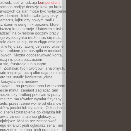
zówek, coś w rodzaju
kompendium
pomaga podjąć decyzję krok po kroku.
erwszych działań może być wyłączenie
wiadomień. Telefon wibrujący przy
ntarzu, lajku czy nowym mailu
z dzień w serię mikroprzerw, które
iszczą koncentrację. Ustawienie trybu
adzać” na określone godziny pracy
iego wypoczynku może stać się małą
agle okazuje się, że w ciągu dnia jest
, a w tej ciszy łatwiej usłyszeć własne
nym krokiem jest porządki w mediach
iowych. Można odobserwować konta,
noszą nic poza poczuciem
 się, frustracją lub pustym
m. Zostawić tych twórców i znajomych,
wdę inspirują, uczą albo dają poczucie
rto też ustalić konkretne „okna
 korzystanie z mediów
iowych – na przykład rano i wieczorem
aście minut, zamiast zaglądać tam
nudzie czy krótkiej przerwie w pracy.
imalizm ma również wymiar fizyczny.
ielić przestrzenie wolne od ekranów –
tół w jadalni lub sypialnię. Odkładanie
ed snem i zastąpienie go książką lub
wia, że sen staje się głębszy, a
kojniejsze. Można też zastosować
go ekranu”: jeśli oglądasz serial, nie
wnocześnie telefonu; jeśli pracujesz