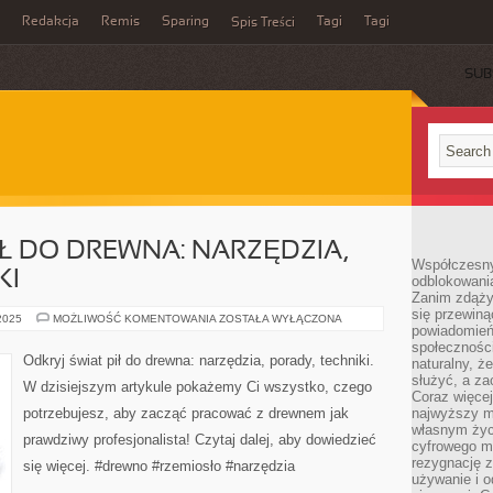
Redakcja
Remis
Sparing
Tagi
Tagi
Spis Treści
SUB
IŁ DO DREWNA: NARZĘDZIA,
Współczesny
KI
odblokowania
Zanim zdąży
się przewiną
ODKRYJ
 2025
MOŻLIWOŚĆ KOMENTOWANIA
ZOSTAŁA WYŁĄCZONA
powiadomień 
ŚWIAT
PIŁ
społecznośc
DO
Odkryj świat pił do drewna: narzędzia, porady, techniki.
naturalny, ż
DREWNA:
NARZĘDZIA,
służyć, a z
W dzisiejszym artykule pokażemy Ci wszystko, czego
PORADY,
Coraz więce
TECHNIKI
potrzebujesz, aby zacząć pracować z drewnem jak
najwyższy m
własnym życ
prawdziwy profesjonalista! Czytaj dalej, aby dowiedzieć
cyfrowego mi
rezygnację z
się więcej. #drewno #rzemiosło #narzędzia
używanie i o