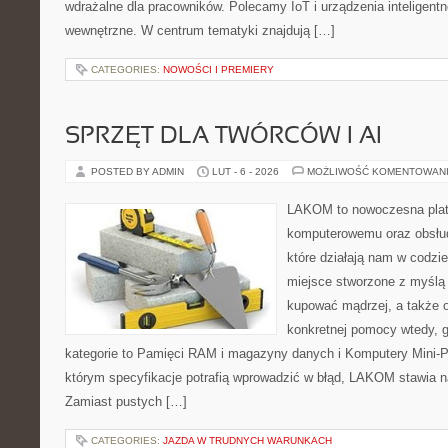
wdrażalne dla pracowników. Polecamy IoT i urządzenia inteligentne
wewnętrzne. W centrum tematyki znajdują […]
CATEGORIES:
NOWOŚCI I PREMIERY
SPRZĘT DLA TWÓRCÓW I AI
POSTED BY ADMIN
LUT - 6 - 2026
MOŻLIWOŚĆ KOMENTOWAN
LAKOM to nowoczesna plat
komputerowemu oraz obsłud
które działają nam w codzi
miejsce stworzone z myślą 
kupować mądrzej, a także o
konkretnej pomocy wtedy, g
kategorie to Pamięci RAM i magazyny danych i Komputery Mini-P
którym specyfikacje potrafią wprowadzić w błąd, LAKOM stawia na
Zamiast pustych […]
CATEGORIES:
JAZDA W TRUDNYCH WARUNKACH