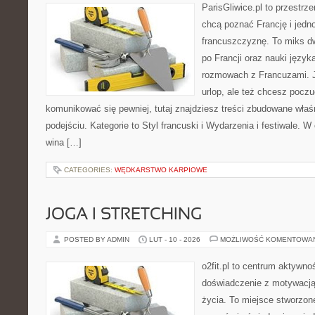
ParisGliwice.pl to przestrz
chcą poznać Francję i jedn
francuszczyznę. To miks d
po Francji oraz nauki język
rozmowach z Francuzami. Je
urlop, ale też chcesz pocz
komunikować się pewniej, tutaj znajdziesz treści zbudowane wła
podejściu. Kategorie to Styl francuski i Wydarzenia i festiwale. W 
wina […]
CATEGORIES:
WĘDKARSTWO KARPIOWE
JOGA I STRETCHING
POSTED BY ADMIN
LUT - 10 - 2026
MOŻLIWOŚĆ KOMENTOWA
o2fit.pl to centrum aktywnoś
doświadczenie z motywacją 
życia. To miejsce stworzon