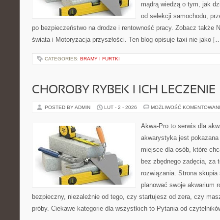
mądrą wiedzą o tym, jak d
od selekcji samochodu, prz
po bezpieczeństwo na drodze i rentowność pracy. Zobacz także 
świata i Motoryzacja przyszłości. Ten blog opisuje taxi nie jako [
CATEGORIES:
BRAMY I FURTKI
CHOROBY RYBEK I ICH LECZENIE
POSTED BY ADMIN
LUT - 2 - 2026
MOŻLIWOŚĆ KOMENTOWAN
Akwa-Pro to serwis dla akw
akwarystyka jest pokazana 
miejsce dla osób, które ch
bez zbędnego zadęcia, za t
rozwiązania. Strona skupia
planować swoje akwarium r
bezpieczny, niezależnie od tego, czy startujesz od zera, czy mas
próby. Ciekawe kategorie dla wszystkich to Pytania od czytelnikó