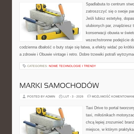
Spadlabuta to centrum stwo
zatroszczyć się o swoje pa
Jeśli lubisz estetykę, dop
ulubionych par, znajdziesz
konserwacji obuwia w świetn
wszechstronne podejście do
codzienna dbałość o buty staje się łatwa, a efekty widać po krótk
a zdrowie i Obuwie vintage i retro. Dobre trzewiki potrafi wytrzy
CATEGORIES:
NOWE TECHNOLOGIE I TRENDY
MARKI SAMOCHODÓW
POSTED BY ADMIN
LUT - 3 - 2026
MOŻLIWOŚĆ KOMENTOWAN
Taxi Drive to portal tworz
taxi, miłośnikach motoryzac
chcą lepiej zrozumieć branż
miejsce, w którym praktyka 