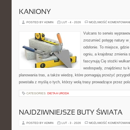
KANIONY
POSTED BY ADMIN
LUT - 4 - 2026
MOŻLIWOŚĆ KOMENTOWAN
Vulcans to serwis wyprawow
zrozumieć potęgę natury w j
odsłonie. To miejsce, gdzie 
ogniu, a krajobraz zmienia 
fascynują Cię stożki wulkan
wodospady, znajdziesz tu 
planowania tras, a także wiedzę, które pomagają przeżyć przygod
powstała z myślą o tych, którzy wolą trasy prowadzące przez pol
CATEGORIES:
DIETA A URODA
NAJDZIWNIEJSZE BUTY ŚWIATA
POSTED BY ADMIN
LUT - 3 - 2026
MOŻLIWOŚĆ KOMENTOWAN