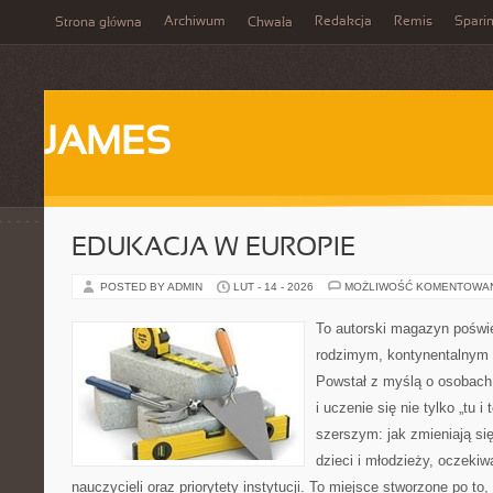
Archiwum
Redakcja
Remis
Spari
Strona główna
Chwała
JAMES
EDUKACJA W EUROPIE
POSTED BY ADMIN
LUT - 14 - 2026
MOŻLIWOŚĆ KOMENTOWA
To autorski magazyn poświę
rodzimym, kontynentalnym
Powstał z myślą o osobach,
i uczenie się nie tylko „tu i
szerszym: jak zmieniają si
dzieci i młodzieży, oczeki
nauczycieli oraz priorytety instytucji. To miejsce stworzone po to,