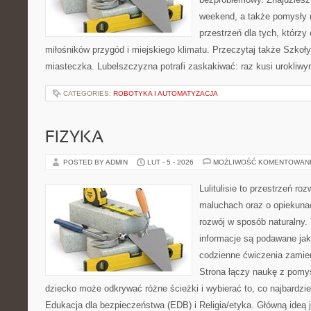
weekend, a także pomysły 
przestrzeń dla tych, którzy 
miłośników przygód i miejskiego klimatu. Przeczytaj także Szkoły 
miasteczka. Lubelszczyzna potrafi zaskakiwać: raz kusi urokliw
CATEGORIES:
ROBOTYKA I AUTOMATYZACJA
FIZYKA
POSTED BY ADMIN
LUT - 5 - 2026
MOŻLIWOŚĆ KOMENTOWAN
Lulitulisie to przestrzeń r
maluchach oraz o opiekuna
rozwój w sposób naturalny.
informacje są podawane ja
codzienne ćwiczenia zamien
Strona łączy naukę z pomy
dziecko może odkrywać różne ścieżki i wybierać to, co najbardzie
Edukacja dla bezpieczeństwa (EDB) i Religia/etyka. Główną ideą j