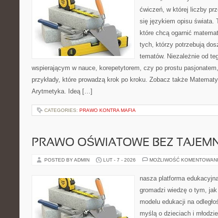
ćwiczeń, w której liczby prz
się językiem opisu świata.
które chcą ogarnić matemat
tych, którzy potrzebują dos
tematów. Niezależnie od te
wspierającym w nauce, korepetytorem, czy po prostu pasjonatem,
przykłady, które prowadzą krok po kroku. Zobacz także Matemat
Arytmetyka. Ideą […]
CATEGORIES:
PRAWO KONTRA MAFIA
PRAWO OŚWIATOWE BEZ TAJEMN
POSTED BY ADMIN
LUT - 7 - 2026
MOŻLIWOŚĆ KOMENTOWAN
nasza platforma edukacyjna 
gromadzi wiedzę o tym, ja
modelu edukacji na odległo
myślą o dzieciach i młodzie