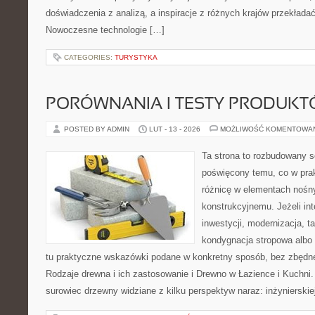
doświadczenia z analizą, a inspiracje z różnych krajów przekład
Nowoczesne technologie […]
CATEGORIES:
TURYSTYKA
PORÓWNANIA I TESTY PRODUK
POSTED BY ADMIN
LUT - 13 - 2026
MOŻLIWOŚĆ KOMENTOWA
Ta strona to rozbudowany s
poświęcony temu, co w prak
różnicę w elementach nośn
konstrukcyjnemu. Jeżeli int
inwestycji, modernizacja, t
kondygnacja stropowa albo d
tu praktyczne wskazówki podane w konkretny sposób, bez zbędnej
Rodzaje drewna i ich zastosowanie i Drewno w Łazience i Kuchni.
surowiec drzewny widziane z kilku perspektyw naraz: inżynierskiej