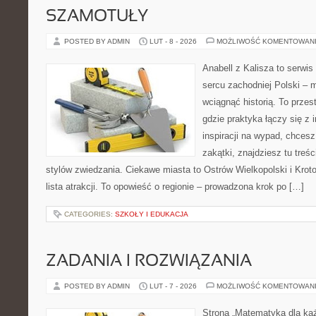
SZAMOTUŁY
POSTED BY ADMIN
LUT - 8 - 2026
MOŻLIWOŚĆ KOMENTOWAN
Anabell z Kalisza to serwi
sercu zachodniej Polski – mi
wciągnąć historią. To przes
gdzie praktyka łączy się z i
inspiracji na wypad, chces
zakątki, znajdziesz tu tre
stylów zwiedzania. Ciekawe miasta to Ostrów Wielkopolski i Kroto
lista atrakcji. To opowieść o regionie – prowadzona krok po […]
CATEGORIES:
SZKOŁY I EDUKACJA
ZADANIA I ROZWIĄZANIA
POSTED BY ADMIN
LUT - 7 - 2026
MOŻLIWOŚĆ KOMENTOWAN
Strona „Matematyka dla każ