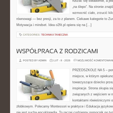
ruszać się świadomie, a jed
„na ślepo”. Na stronie znaj
wzmocnić ciało, zrzucić kil
równowagi — bez presji, za to z planem. Ciekawe kategorie to Zumb
Motywacja i mindset. Idea o2fit.pl opiera się na […]
CATEGORIES:
TECHNIKA TANECZNA
WSPÓŁPRACA Z RODZICAMI
POSTED BY ADMIN
LUT - 9 - 2026
MOŻLIWOŚĆ KOMENTOWAN
PRZEDSZKOLE NA 5 – porta
miejsce, w którym opiekun
towarzyszące dziecko przez
inspiracje. Strona skupia 
związanych z wejściem w n
kontaktami rówieśniczymi 
żłobkowym. Polecamy Montessori w praktyce i Edukacja językowa
nie jest suchą encyklopedią. To raczej codzienny pomocnik po ty