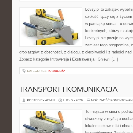
Lovsy.pl to zakątek wypełn
czułość łączy się z życiem 
w pamiątkę serca. To serwis
konkretnych, którzy szuka
Lovsy.pl nie pozuje na wyr
zamiast tego przypomina, ż
drobiazgów: z obecności, z dialogu, z cierpliwości i z radości na
Zobacz kategorie Introwersja i Ekstrawersja i Gniew i […]
CATEGORIES:
KAMBODŻA
TRANSPORT I KOMUNIKACJA
POSTED BY ADMIN
LUT - 5 - 2026
MOŻLIWOŚĆ KOMENTOWAN
To miejsce w sieci o podróż
stworzony z myślą o osobac
lokalne ciekawostki i chcą
bezproblemowy. Znajdziesz t