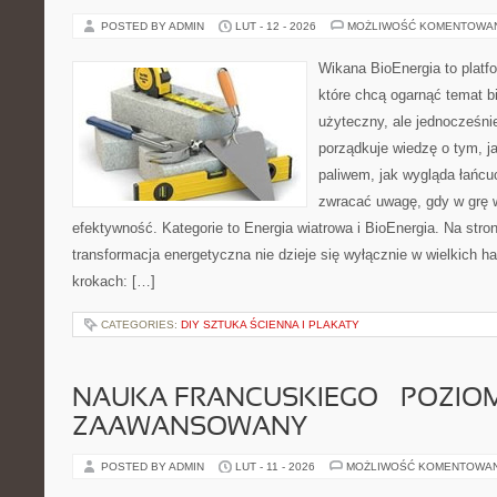
POSTED BY ADMIN
LUT - 12 - 2026
MOŻLIWOŚĆ KOMENTOWA
Wikana BioEnergia to platf
które chcą ogarnąć temat b
użyteczny, ale jednocześni
porządkuje wiedzę o tym, j
paliwem, jak wygląda łańcu
zwracać uwagę, gdy w grę 
efektywność. Kategorie to Energia wiatrowa i BioEnergia. Na stron
transformacja energetyczna nie dzieje się wyłącznie w wielkich h
krokach: […]
CATEGORIES:
DIY SZTUKA ŚCIENNA I PLAKATY
NAUKA FRANCUSKIEGO – POZIOM
ZAAWANSOWANY
POSTED BY ADMIN
LUT - 11 - 2026
MOŻLIWOŚĆ KOMENTOWA