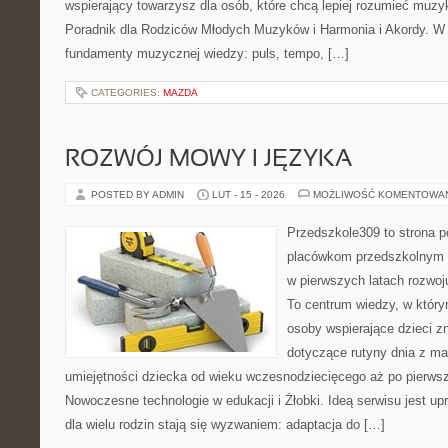
wspierający towarzysz dla osób, które chcą lepiej rozumieć muzy
Poradnik dla Rodziców Młodych Muzyków i Harmonia i Akordy. W
fundamenty muzycznej wiedzy: puls, tempo, […]
CATEGORIES:
MAZDA
ROZWÓJ MOWY I JĘZYKA
POSTED BY ADMIN
LUT - 15 - 2026
MOŻLIWOŚĆ KOMENTOWA
Przedszkole309 to strona 
placówkom przedszkolnym o
w pierwszych latach rozwoj
To centrum wiedzy, w który
osoby wspierające dzieci z
dotyczące rutyny dnia z ma
umiejętności dziecka od wieku wczesnodziecięcego aż po pierwsz
Nowoczesne technologie w edukacji i Żłobki. Ideą serwisu jest up
dla wielu rodzin stają się wyzwaniem: adaptacja do […]