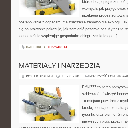
które chcą lepiej rozumieć,
wtórnych, jak przygotować 
przebiega proces sortowani
postępowanie z odpadami ma znaczenie zarówno dla ekologii, jak 
się na praktyce: pokazuje, jak zamienić pozornie bezużyteczne r
jednocześnie wspierając gospodarkę obiegu zamkniętego. […]
CATEGORIES:
CIEKAWOSTKI
MATERIAŁY I NARZĘDZIA
POSTED BY ADMIN
LUT - 21 - 2026
MOŻLIWOŚĆ KOMENTOWA
Elfiki777 to pełen pomysłów
szkicować i ćwiczyć handwr
To miejsce powstało z myśl
kreskę, cenią notes i chcą
rysunku oraz piśmie. Stron
pierwszych prób, przez małe