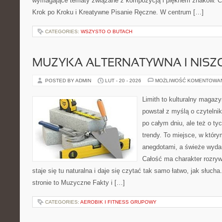
wymagające tematy związane z kompozycją i pięknem znaków. Ci
Krok po Kroku i Kreatywne Pisanie Ręczne. W centrum […]
CATEGORIES:
WSZYSTO O BUTACH
MUZYKA ALTERNATYWNA I NIS
POSTED BY ADMIN
LUT - 20 - 2026
MOŻLIWOŚĆ KOMENTOWA
Limith to kulturalny magazy
powstał z myślą o czytelni
po całym dniu, ale też o ty
trendy. To miejsce, w który
anegdotami, a świeże wydan
Całość ma charakter rozry
staje się tu naturalna i daje się czytać tak samo łatwo, jak słuch
stronie to Muzyczne Fakty i […]
CATEGORIES:
AEROBIK I FITNESS GRUPOWY