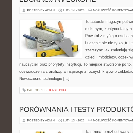
EDUKACJA W EUROPIE
POSTED BY ADMIN
LUT - 14 - 2026
MOŻLIWOŚĆ KOMENTOWA
To autorski magazyn poświę
rodzimym, kontynentalnym
Powstał z myślą o osobach,
i uczenie się nie tylko „tu i
szerszym: jak zmieniają si
dzieci i młodzieży, oczeki
nauczycieli oraz priorytety instytucji. To miejsce stworzone po to,
doświadczenia z analizą, a inspiracje z różnych krajów przekład
Nowoczesne technologie […]
CATEGORIES:
TURYSTYKA
PORÓWNANIA I TESTY PRODUK
POSTED BY ADMIN
LUT - 13 - 2026
MOŻLIWOŚĆ KOMENTOWA
Ta strona to rozbudowany s