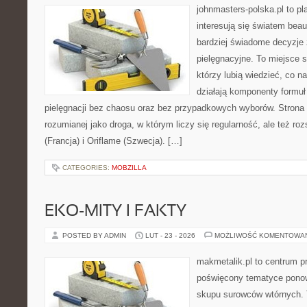
johnmasters-polska.pl to pl
interesują się światem bea
bardziej świadome decyzje
pielęgnacyjne. To miejsce 
którzy lubią wiedzieć, co na
działają komponenty formuł
pielęgnacji bez chaosu oraz bez przypadkowych wyborów. Strona s
rozumianej jako droga, w którym liczy się regularność, ale też r
(Francja) i Oriflame (Szwecja). […]
CATEGORIES:
MOBZILLA
EKO-MITY I FAKTY
POSTED BY ADMIN
LUT - 23 - 2026
MOŻLIWOŚĆ KOMENTOWA
makmetalik.pl to centrum 
poświęcony tematyce pono
skupu surowców wtórnych. T