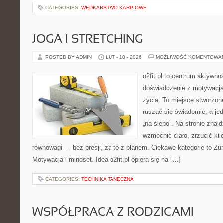
CATEGORIES:
WĘDKARSTWO KARPIOWE
JOGA I STRETCHING
POSTED BY ADMIN
LUT - 10 - 2026
MOŻLIWOŚĆ KOMENTOWA
o2fit.pl to centrum aktywnoś
doświadczenie z motywacją 
życia. To miejsce stworzon
ruszać się świadomie, a jed
„na ślepo”. Na stronie znaj
wzmocnić ciało, zrzucić kil
równowagi — bez presji, za to z planem. Ciekawe kategorie to Zumb
Motywacja i mindset. Idea o2fit.pl opiera się na […]
CATEGORIES:
TECHNIKA TANECZNA
WSPÓŁPRACA Z RODZICAMI