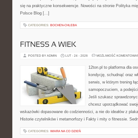
się na praktyczne konsekwencje. Nowości na stronie Polityka mi
Polsce Blog […]
CATEGORIES:
BOCHEN-CHLEBA
FITNESS A WIEK
POSTED BY ADMIN
LUT - 24 - 2026
MOŻLIWOŚĆ KOMENTOWA
12ton.pl to platforma dla o
kondycję, schudnąć oraz wk
serwis, w którym trening łą
samopoczuciem, a podejście
Jeśli szukasz sprawdzonych
chcesz uporządkować swoje 
wskazówki dopasowane do codzienności, a nie do ideałów z plakat
Historie czytelników i metamorfozy i Fakty i mity o fitnessie. Sed
CATEGORIES:
WIARA NA CO DZIEŃ