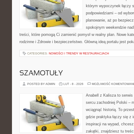
którym wypoczynek łączy s
podpowiedziami – od wyboru
planowanie, aż po bezpiecz
spokojnym weekendzie nad 
treści, które pomogą Ci zamienić pomysł w realny plan. Nowe kate
rodzinne i Zdrowie i bezpieczeństwo. Główną ideą portalu jest po
CATEGORIES:
NOWOŚCI I TRENDY W RESTAURACJACH
SZAMOTUŁY
POSTED BY ADMIN
LUT - 8 - 2026
MOŻLIWOŚĆ KOMENTOWAN
Anabell z Kalisza to serwi
sercu zachodniej Polski – mi
wciągnąć historią. To przes
gdzie praktyka łączy się z i
inspiracji na wypad, chces
zakątki, znajdziesz tu tre