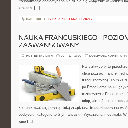
transformacja energetyczna nie dzieje się wyłącznie w wielkich h
krokach: […]
CATEGORIES:
DIY SZTUKA ŚCIENNA I PLAKATY
NAUKA FRANCUSKIEGO – POZIOM
ZAAWANSOWANY
POSTED BY ADMIN
LUT - 11 - 2026
MOŻLIWOŚĆ KOMENTOWA
ParisGliwice.pl to przestrz
chcą poznać Francję i jedn
francuszczyznę. To miks d
po Francji oraz nauki język
rozmowach z Francuzami. Je
urlop, ale też chcesz pocz
komunikować się pewniej, tutaj znajdziesz treści zbudowane wła
podejściu. Kategorie to Styl francuski i Wydarzenia i festiwale. W 
wina […]