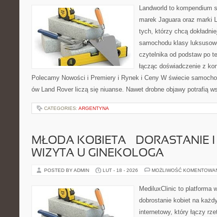
Landworld to kompendium s
marek Jaguara oraz marki L
tych, którzy chcą dokładnie
samochodu klasy luksusowe
czytelnika od podstaw po t
łącząc doświadczenie z kon
Polecamy Nowości i Premiery i Rynek i Ceny W świecie samocho
ów Land Rover liczą się niuanse. Nawet drobne objawy potrafią w
CATEGORIES:
ARGENTYNA
MŁODA KOBIETA – DORASTANIE I
WIZYTA U GINEKOLOGA
POSTED BY ADMIN
LUT - 18 - 2026
MOŻLIWOŚĆ KOMENTOWA
MediluxClinic to platforma 
dobrostanie kobiet na każdy
internetowy, który łączy rz