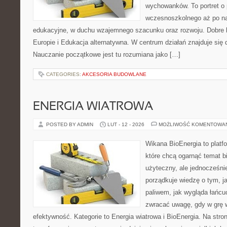
wychowanków. To portret o
wczesnoszkolnego aż po n
edukacyjne, w duchu wzajemnego szacunku oraz rozwoju. Dobre k
Europie i Edukacja alternatywna. W centrum działań znajduje się 
Nauczanie początkowe jest tu rozumiana jako […]
CATEGORIES:
AKCESORIA BUDOWLANE
ENERGIA WIATROWA
POSTED BY ADMIN
LUT - 12 - 2026
MOŻLIWOŚĆ KOMENTOWA
Wikana BioEnergia to platf
które chcą ogarnąć temat b
użyteczny, ale jednocześni
porządkuje wiedzę o tym, j
paliwem, jak wygląda łańcu
zwracać uwagę, gdy w grę 
efektywność. Kategorie to Energia wiatrowa i BioEnergia. Na stron