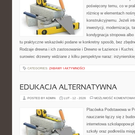
poświęcony temu, co w prak
różnicę w elementach nośn
konstrukcyjnemu. Jeżeli int
inwestycji, modernizacja, t
kondygnacja stropowa albo d
tu praktyczne wskazówki podane w konkretny sposób, bez zbędnej
Rodzaje drewna i ich zastosowanie i Drewno w Łazience i Kuchni.
surowiec drzewny widziane z kilku perspektyw naraz: inżynierskiej
CATEGORIES:
ZABAWY I AKTYWNOŚCI
EDUKACJA ALTERNATYWNA
POSTED BY ADMIN
LUT - 12 - 2026
MOŻLIWOŚĆ KOMENTOWA
Placówka Podstawowa w Po
nauczanie łączy się z bud
internetowa szkolapopow.pl
szkoły oraz podkreśla misję