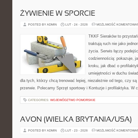
ŻYWIENIE W SPORCIE
POSTED BY ADMIN
LUT - 24 - 2026
MOŻLIWOŚĆ KOMENTOWA
TKKF Sieraków to przystań i
traktują ruch nie jako jedno
życia. Serwis łączy podejś
codziennością: pokazuje, j
kroku, jak dbać o profilakty
umiejętności w duchu świad
dla tych, którzy chcą trenować lepiej, niezależnie od tego, czy są
przerwie. Polecamy Sprzęt sportowy i Kontuzje i profilaktyka. W 
CATEGORIES:
WOJEWÓDZTWO POMORSKIE
AVON (WIELKA BRYTANIA/USA)
POSTED BY ADMIN
LUT - 23 - 2026
MOŻLIWOŚĆ KOMENTOWA