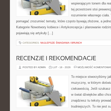
wspierającym tonem dla re
tej przestrzeni stoi prewen
rozumienie własnego ciała.
pomagać zrozumieć tematy, które często bywają złożone, a jedno
Kategorie Nowotwory kobiece i Antykoncepcja i planowanie rodzin
pojawiają się artykuły […]
CATEGORIES:
NAJLEPSZE ŚNIADANIA I BRUNCH
RECENZJE I REKOMENDACJE
POSTED BY ADMIN
LUT - 16 - 2026
MOŻLIWOŚĆ KOMENTOWA
To miejsce stworzyliśmy ja
muzyczny, w którym doświa
ciekawością. Jeśli szukas
w świat dźwięków albo chce
znajdziesz tu teksty prowa
trudniejszych. To nie jest 