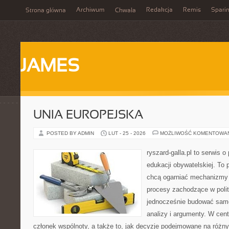
Archiwum
Redakcja
Remis
Spari
Strona główna
Chwała
JAMES
UNIA EUROPEJSKA
POSTED BY ADMIN
LUT - 25 - 2026
MOŻLIWOŚĆ KOMENTOWA
ryszard-galla.pl to serwis o 
edukacji obywatelskiej. To 
chcą ogarniać mechanizmy p
procesy zachodzące w polit
jednocześnie budować samo
analizy i argumenty. W cen
członek wspólnoty, a także to, jak decyzje podejmowane na różn