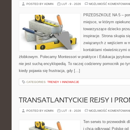
POSTED BY ADMIN
LUT - 9 - 2026
MOŻLIWOŚĆ KOMENTOWAN
PRZEDSZKOLE NA 5 – porta
miejsce, w którym opiekun
towarzyszące dziecko przez
inspiracje. Strona skupia 
związanych z wejściem w n
kontaktami rówieśniczymi 
żłobkowym. Polecamy Montessori w praktyce i Edukacja językowa
nie jest suchą encyklopedią. To raczej codzienny pomocnik po ty
kiedy pojawia się frustracja, gdy […]
CATEGORIES:
TRENDY I INNOWACJE
TRANSATLANTYCKIE REJSY I PR
POSTED BY ADMIN
LUT - 8 - 2026
MOŻLIWOŚĆ KOMENTOWAN
Ten serwis to przewodnik d
i chcą odkrywać Polskę od 