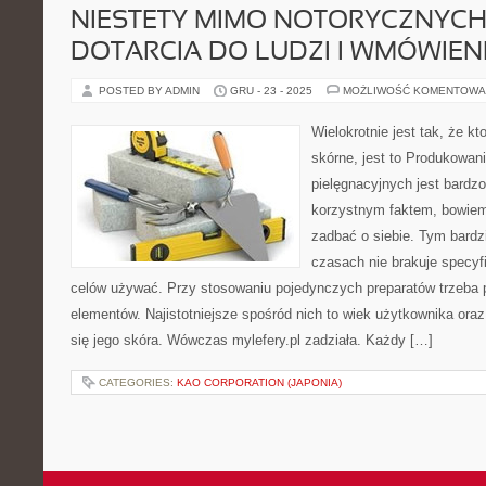
NIESTETY MIMO NOTORYCZNYCH
DOTARCIA DO LUDZI I WMÓWIENI
POSTED BY ADMIN
GRU - 23 - 2025
MOŻLIWOŚĆ KOMENTOWA
Wielokrotnie jest tak, że k
skórne, jest to Produkowa
pielęgnacyjnych jest bardz
korzystnym faktem, bowiem
zadbać o siebie. Tym bard
czasach nie brakuje specyf
celów używać. Przy stosowaniu pojedynczych preparatów trzeba p
elementów. Najistotniejsze spośród nich to wiek użytkownika oraz
się jego skóra. Wówczas mylefery.pl zadziała. Każdy […]
CATEGORIES:
KAO CORPORATION (JAPONIA)