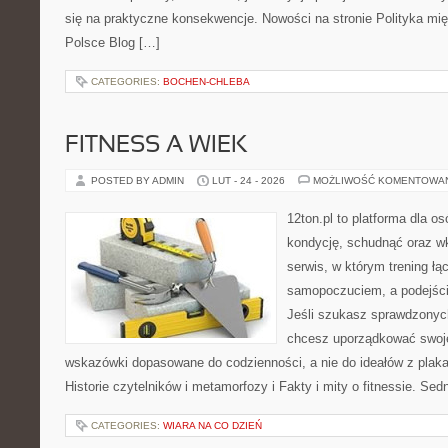
się na praktyczne konsekwencje. Nowości na stronie Polityka mi
Polsce Blog […]
CATEGORIES:
BOCHEN-CHLEBA
FITNESS A WIEK
POSTED BY ADMIN
LUT - 24 - 2026
MOŻLIWOŚĆ KOMENTOWA
12ton.pl to platforma dla o
kondycję, schudnąć oraz wk
serwis, w którym trening łą
samopoczuciem, a podejście
Jeśli szukasz sprawdzonych
chcesz uporządkować swoje 
wskazówki dopasowane do codzienności, a nie do ideałów z plakat
Historie czytelników i metamorfozy i Fakty i mity o fitnessie. Sed
CATEGORIES:
WIARA NA CO DZIEŃ