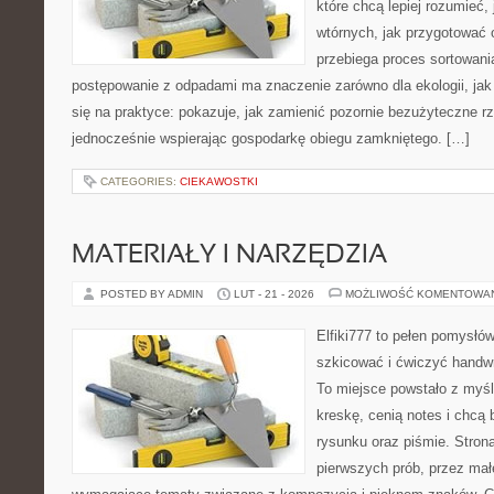
które chcą lepiej rozumieć,
wtórnych, jak przygotować 
przebiega proces sortowani
postępowanie z odpadami ma znaczenie zarówno dla ekologii, jak 
się na praktyce: pokazuje, jak zamienić pozornie bezużyteczne r
jednocześnie wspierając gospodarkę obiegu zamkniętego. […]
CATEGORIES:
CIEKAWOSTKI
MATERIAŁY I NARZĘDZIA
POSTED BY ADMIN
LUT - 21 - 2026
MOŻLIWOŚĆ KOMENTOWA
Elfiki777 to pełen pomysłów
szkicować i ćwiczyć handwr
To miejsce powstało z myśl
kreskę, cenią notes i chcą
rysunku oraz piśmie. Stron
pierwszych prób, przez małe