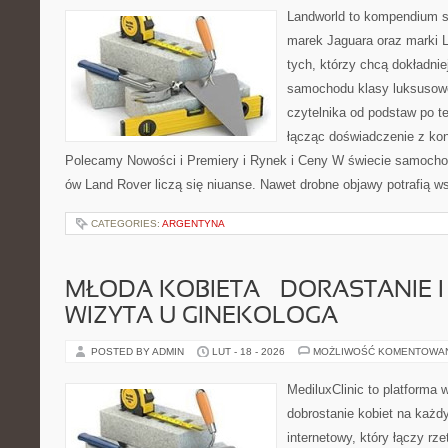
Landworld to kompendium s
marek Jaguara oraz marki L
tych, którzy chcą dokładnie
samochodu klasy luksusowe
czytelnika od podstaw po t
łącząc doświadczenie z kon
Polecamy Nowości i Premiery i Rynek i Ceny W świecie samocho
ów Land Rover liczą się niuanse. Nawet drobne objawy potrafią w
CATEGORIES:
ARGENTYNA
MŁODA KOBIETA – DORASTANIE I
WIZYTA U GINEKOLOGA
POSTED BY ADMIN
LUT - 18 - 2026
MOŻLIWOŚĆ KOMENTOWA
MediluxClinic to platforma 
dobrostanie kobiet na każdy
internetowy, który łączy rz