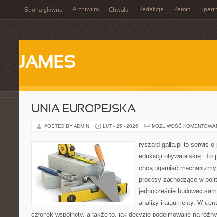
Archiwum
Redakcja
Remis
Spari
Strona główna
Chwała
JAMES
UNIA EUROPEJSKA
POSTED BY ADMIN
LUT - 25 - 2026
MOŻLIWOŚĆ KOMENTOWA
ryszard-galla.pl to serwis o 
edukacji obywatelskiej. To 
chcą ogarniać mechanizmy p
procesy zachodzące w polit
jednocześnie budować samo
analizy i argumenty. W cen
członek wspólnoty, a także to, jak decyzje podejmowane na różn