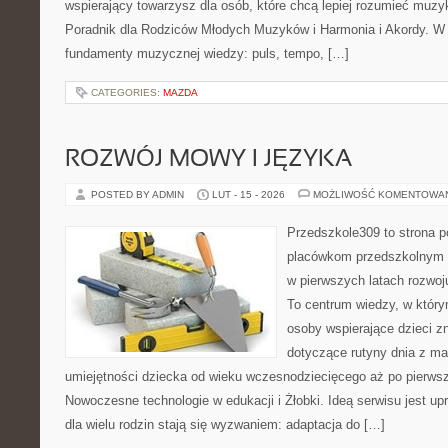
wspierający towarzysz dla osób, które chcą lepiej rozumieć muzy
Poradnik dla Rodziców Młodych Muzyków i Harmonia i Akordy. W
fundamenty muzycznej wiedzy: puls, tempo, […]
CATEGORIES:
MAZDA
ROZWÓJ MOWY I JĘZYKA
POSTED BY ADMIN
LUT - 15 - 2026
MOŻLIWOŚĆ KOMENTOWA
Przedszkole309 to strona 
placówkom przedszkolnym o
w pierwszych latach rozwoj
To centrum wiedzy, w który
osoby wspierające dzieci z
dotyczące rutyny dnia z ma
umiejętności dziecka od wieku wczesnodziecięcego aż po pierwsz
Nowoczesne technologie w edukacji i Żłobki. Ideą serwisu jest up
dla wielu rodzin stają się wyzwaniem: adaptacja do […]