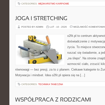
CATEGORIES:
WĘDKARSTWO KARPIOWE
JOGA I STRETCHING
POSTED BY ADMIN
LUT - 10 - 2026
MOŻLIWOŚĆ KOMENTOWA
o2fit.pl to centrum aktywnoś
doświadczenie z motywacją 
życia. To miejsce stworzon
ruszać się świadomie, a jed
„na ślepo”. Na stronie znaj
wzmocnić ciało, zrzucić kil
równowagi — bez presji, za to z planem. Ciekawe kategorie to Zumb
Motywacja i mindset. Idea o2fit.pl opiera się na […]
CATEGORIES:
TECHNIKA TANECZNA
WSPÓŁPRACA Z RODZICAMI