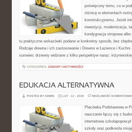
poświęcony temu, co w prak
różnicę w elementach nośn
konstrukcyjnemu. Jeżeli int
inwestycji, modernizacja, t
kondygnacja stropowa albo d
tu praktyczne wskazówki podane w konkretny sposób, bez zbędnej
Rodzaje drewna i ich zastosowanie i Drewno w Łazience i Kuchni.
surowiec drzewny widziane z kilku perspektyw naraz: inżynierskiej
CATEGORIES:
ZABAWY I AKTYWNOŚCI
EDUKACJA ALTERNATYWNA
POSTED BY ADMIN
LUT - 12 - 2026
MOŻLIWOŚĆ KOMENTOWA
Placówka Podstawowa w Po
nauczanie łączy się z bud
internetowa szkolapopow.pl
szkoły oraz podkreśla misję