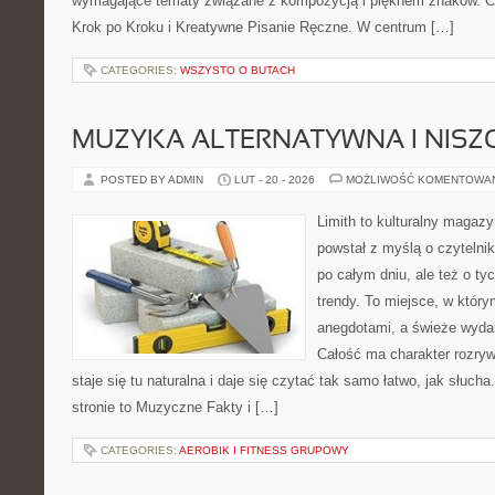
wymagające tematy związane z kompozycją i pięknem znaków. Ci
Krok po Kroku i Kreatywne Pisanie Ręczne. W centrum […]
CATEGORIES:
WSZYSTO O BUTACH
MUZYKA ALTERNATYWNA I NIS
POSTED BY ADMIN
LUT - 20 - 2026
MOŻLIWOŚĆ KOMENTOWA
Limith to kulturalny magazy
powstał z myślą o czytelni
po całym dniu, ale też o ty
trendy. To miejsce, w który
anegdotami, a świeże wydan
Całość ma charakter rozry
staje się tu naturalna i daje się czytać tak samo łatwo, jak słuch
stronie to Muzyczne Fakty i […]
CATEGORIES:
AEROBIK I FITNESS GRUPOWY