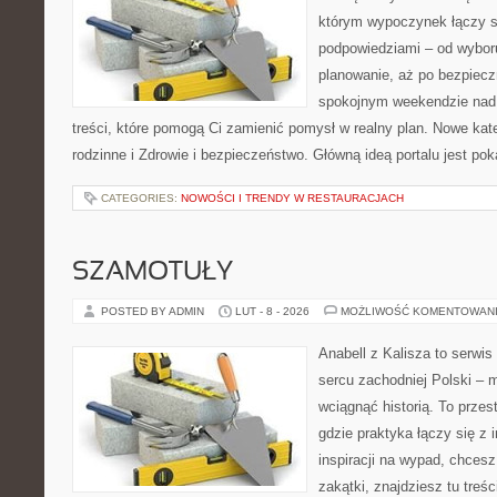
którym wypoczynek łączy s
podpowiedziami – od wyboru
planowanie, aż po bezpiecz
spokojnym weekendzie nad 
treści, które pomogą Ci zamienić pomysł w realny plan. Nowe kate
rodzinne i Zdrowie i bezpieczeństwo. Główną ideą portalu jest po
CATEGORIES:
NOWOŚCI I TRENDY W RESTAURACJACH
SZAMOTUŁY
POSTED BY ADMIN
LUT - 8 - 2026
MOŻLIWOŚĆ KOMENTOWAN
Anabell z Kalisza to serwi
sercu zachodniej Polski – mi
wciągnąć historią. To przes
gdzie praktyka łączy się z i
inspiracji na wypad, chces
zakątki, znajdziesz tu tre