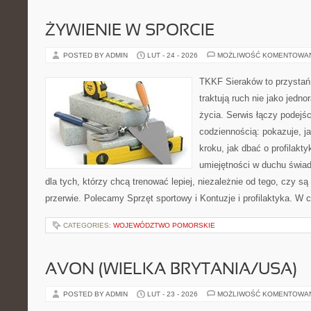
ŻYWIENIE W SPORCIE
POSTED BY ADMIN
LUT - 24 - 2026
MOŻLIWOŚĆ KOMENTOWA
TKKF Sieraków to przystań i
traktują ruch nie jako jedno
życia. Serwis łączy podejś
codziennością: pokazuje, j
kroku, jak dbać o profilakty
umiejętności w duchu świad
dla tych, którzy chcą trenować lepiej, niezależnie od tego, czy są
przerwie. Polecamy Sprzęt sportowy i Kontuzje i profilaktyka. W 
CATEGORIES:
WOJEWÓDZTWO POMORSKIE
AVON (WIELKA BRYTANIA/USA)
POSTED BY ADMIN
LUT - 23 - 2026
MOŻLIWOŚĆ KOMENTOWA