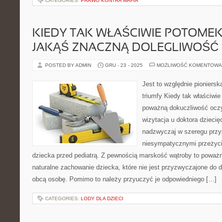
CATEGORIES:
PRAWO KONTRA MAFIA
KIEDY TAK WŁAŚCIWIE POTOME
JAKĄŚ ZNACZNĄ DOLEGLIWOŚ
POSTED BY ADMIN
GRU - 23 - 2025
MOŻLIWOŚĆ KOMENTOWA
Jest to względnie pioniersk
triumfy Kiedy tak właściwi
poważną dokuczliwość ocz
wizytacja u doktora dziecię
nadzwyczaj w szeregu przy
niesympatycznymi przeżyc
dziecka przed pediatrą. Z pewnością marskość wątroby to poważn
naturalne zachowanie dziecka, które nie jest przyzwyczajone do 
obcą osobę. Pomimo to należy przyuczyć je odpowiedniego […]
CATEGORIES:
LODY DLA DZIECI