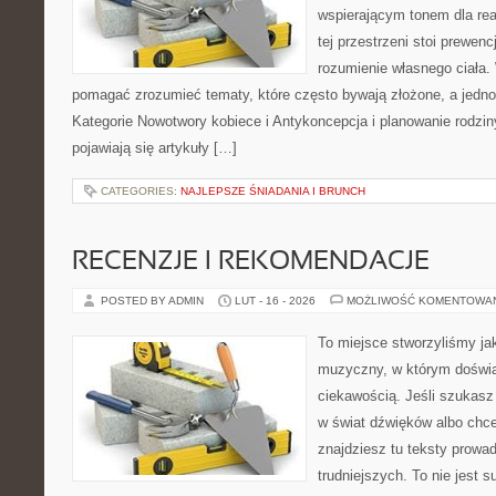
wspierającym tonem dla re
tej przestrzeni stoi prewen
rozumienie własnego ciała.
pomagać zrozumieć tematy, które często bywają złożone, a jedno
Kategorie Nowotwory kobiece i Antykoncepcja i planowanie rodzin
pojawiają się artykuły […]
CATEGORIES:
NAJLEPSZE ŚNIADANIA I BRUNCH
RECENZJE I REKOMENDACJE
POSTED BY ADMIN
LUT - 16 - 2026
MOŻLIWOŚĆ KOMENTOWA
To miejsce stworzyliśmy ja
muzyczny, w którym doświa
ciekawością. Jeśli szukas
w świat dźwięków albo chce
znajdziesz tu teksty prowa
trudniejszych. To nie jest 