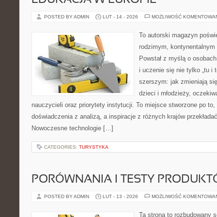
EDUKACJA W EUROPIE
POSTED BY ADMIN
LUT - 14 - 2026
MOŻLIWOŚĆ KOMENTOWA
To autorski magazyn poświę
rodzimym, kontynentalnym
Powstał z myślą o osobach,
i uczenie się nie tylko „tu i
szerszym: jak zmieniają si
dzieci i młodzieży, oczeki
nauczycieli oraz priorytety instytucji. To miejsce stworzone po to,
doświadczenia z analizą, a inspiracje z różnych krajów przekład
Nowoczesne technologie […]
CATEGORIES:
TURYSTYKA
PORÓWNANIA I TESTY PRODUK
POSTED BY ADMIN
LUT - 13 - 2026
MOŻLIWOŚĆ KOMENTOWA
Ta strona to rozbudowany s