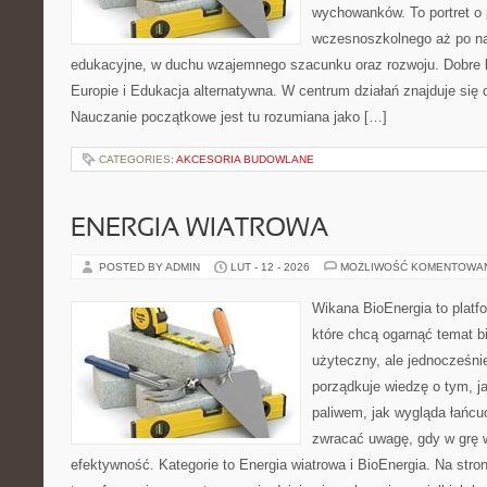
wychowanków. To portret o
wczesnoszkolnego aż po n
edukacyjne, w duchu wzajemnego szacunku oraz rozwoju. Dobre k
Europie i Edukacja alternatywna. W centrum działań znajduje się 
Nauczanie początkowe jest tu rozumiana jako […]
CATEGORIES:
AKCESORIA BUDOWLANE
ENERGIA WIATROWA
POSTED BY ADMIN
LUT - 12 - 2026
MOŻLIWOŚĆ KOMENTOWA
Wikana BioEnergia to platf
które chcą ogarnąć temat b
użyteczny, ale jednocześni
porządkuje wiedzę o tym, j
paliwem, jak wygląda łańcu
zwracać uwagę, gdy w grę 
efektywność. Kategorie to Energia wiatrowa i BioEnergia. Na stron