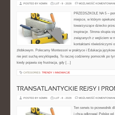
POSTED BY ADMIN
LUT - 9 - 2026
MOŻLIWOŚĆ KOMENTOWAN
PRZEDSZKOLE NA 5 – porta
miejsce, w którym opiekun
towarzyszące dziecko przez
inspiracje. Strona skupia 
związanych z wejściem w n
kontaktami rówieśniczymi 
żłobkowym. Polecamy Montessori w praktyce i Edukacja językowa
nie jest suchą encyklopedią. To raczej codzienny pomocnik po ty
kiedy pojawia się frustracja, gdy […]
CATEGORIES:
TRENDY I INNOWACJE
TRANSATLANTYCKIE REJSY I PR
POSTED BY ADMIN
LUT - 8 - 2026
MOŻLIWOŚĆ KOMENTOWAN
Ten serwis to przewodnik d
i chcą odkrywać Polskę od 