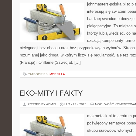
johnmasters-polska.pl to pl
interesują się światem bea
bardziej świadome decyzje
pielęgnacyjne. To miejsce 
którzy lubią wiedzieć, co na
działają komponenty formuł
pielęgnacji bez chaosu oraz bez przypadkowych wyborów. Strona s
rozumianej jako droga, w którym liczy się regularność, ale też r
(Francja) i Oriflame (Szwecja). […]
CATEGORIES:
MOBZILLA
EKO-MITY I FAKTY
POSTED BY ADMIN
LUT - 23 - 2026
MOŻLIWOŚĆ KOMENTOWA
makmetalik.pl to centrum 
poświęcony tematyce pono
skupu surowców wtórnych. T