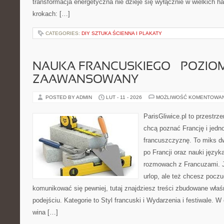
transformacja energetyczna nie dzieje się wyłącznie w wielkich h
krokach: […]
CATEGORIES:
DIY SZTUKA ŚCIENNA I PLAKATY
NAUKA FRANCUSKIEGO – POZIOM
ZAAWANSOWANY
POSTED BY ADMIN
LUT - 11 - 2026
MOŻLIWOŚĆ KOMENTOWA
ParisGliwice.pl to przestrz
chcą poznać Francję i jedn
francuszczyznę. To miks d
po Francji oraz nauki język
rozmowach z Francuzami. Je
urlop, ale też chcesz pocz
komunikować się pewniej, tutaj znajdziesz treści zbudowane wła
podejściu. Kategorie to Styl francuski i Wydarzenia i festiwale. W 
wina […]