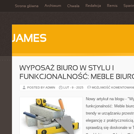
Archiwum
Redakcja
Remis
Spari
Strona główna
Chwała
JAMES
WYPOSAŻ BIURO W STYLU I
FUNKCJONALNOŚĆ: MEBLE BIU
POSTED BY ADMIN
LUT - 9 - 2025
MOŻLIWOŚĆ KOMENTOWAN
Nowy artykuł na blogu - "Wy
funkcjonalność: Meble biur
trendy w urządzaniu przestr
elegancję z praktycznością.
sprawdzą się doskonale w Tw