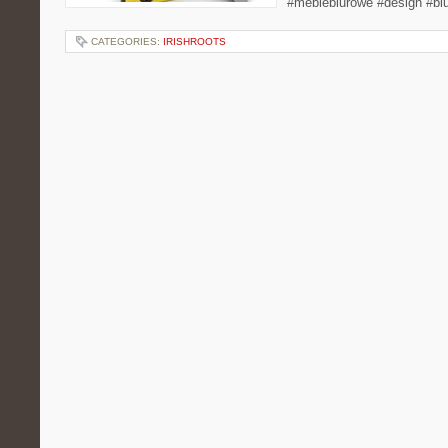
#meblebiurowe #design #bi
CATEGORIES:
IRISHROOTS