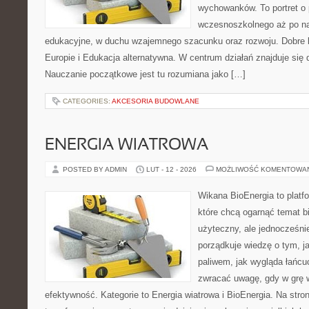
wychowanków. To portret o
wczesnoszkolnego aż po n
edukacyjne, w duchu wzajemnego szacunku oraz rozwoju. Dobre k
Europie i Edukacja alternatywna. W centrum działań znajduje się 
Nauczanie początkowe jest tu rozumiana jako […]
CATEGORIES:
AKCESORIA BUDOWLANE
ENERGIA WIATROWA
POSTED BY ADMIN
LUT - 12 - 2026
MOŻLIWOŚĆ KOMENTOWA
Wikana BioEnergia to platf
które chcą ogarnąć temat b
użyteczny, ale jednocześni
porządkuje wiedzę o tym, j
paliwem, jak wygląda łańcu
zwracać uwagę, gdy w grę 
efektywność. Kategorie to Energia wiatrowa i BioEnergia. Na stron