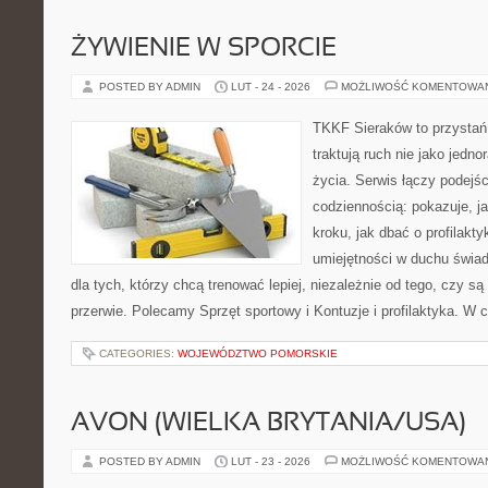
ŻYWIENIE W SPORCIE
POSTED BY ADMIN
LUT - 24 - 2026
MOŻLIWOŚĆ KOMENTOWA
TKKF Sieraków to przystań i
traktują ruch nie jako jedno
życia. Serwis łączy podejś
codziennością: pokazuje, j
kroku, jak dbać o profilakty
umiejętności w duchu świad
dla tych, którzy chcą trenować lepiej, niezależnie od tego, czy są
przerwie. Polecamy Sprzęt sportowy i Kontuzje i profilaktyka. W 
CATEGORIES:
WOJEWÓDZTWO POMORSKIE
AVON (WIELKA BRYTANIA/USA)
POSTED BY ADMIN
LUT - 23 - 2026
MOŻLIWOŚĆ KOMENTOWA