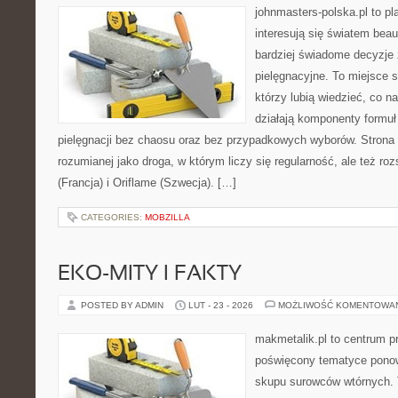
johnmasters-polska.pl to pl
interesują się światem bea
bardziej świadome decyzje
pielęgnacyjne. To miejsce 
którzy lubią wiedzieć, co na
działają komponenty formuł
pielęgnacji bez chaosu oraz bez przypadkowych wyborów. Strona s
rozumianej jako droga, w którym liczy się regularność, ale też r
(Francja) i Oriflame (Szwecja). […]
CATEGORIES:
MOBZILLA
EKO-MITY I FAKTY
POSTED BY ADMIN
LUT - 23 - 2026
MOŻLIWOŚĆ KOMENTOWA
makmetalik.pl to centrum 
poświęcony tematyce pono
skupu surowców wtórnych. T