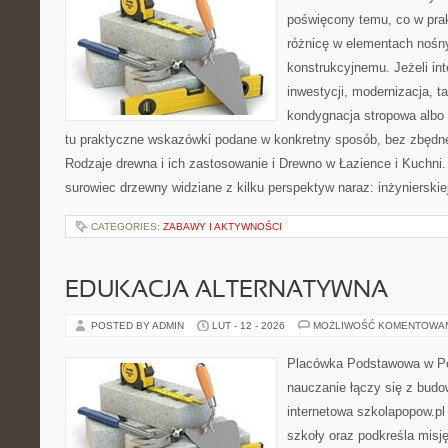
poświęcony temu, co w prak
różnicę w elementach nośn
konstrukcyjnemu. Jeżeli int
inwestycji, modernizacja, t
kondygnacja stropowa albo d
tu praktyczne wskazówki podane w konkretny sposób, bez zbędnej
Rodzaje drewna i ich zastosowanie i Drewno w Łazience i Kuchni.
surowiec drzewny widziane z kilku perspektyw naraz: inżynierskiej
CATEGORIES:
ZABAWY I AKTYWNOŚCI
EDUKACJA ALTERNATYWNA
POSTED BY ADMIN
LUT - 12 - 2026
MOŻLIWOŚĆ KOMENTOWA
Placówka Podstawowa w Po
nauczanie łączy się z bud
internetowa szkolapopow.pl
szkoły oraz podkreśla misję