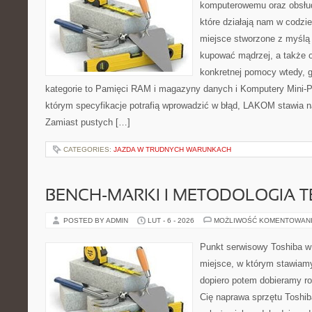
komputerowemu oraz obsłud
które działają nam w codzi
miejsce stworzone z myślą 
kupować mądrzej, a także o
konkretnej pomocy wtedy, g
kategorie to Pamięci RAM i magazyny danych i Komputery Mini-P
którym specyfikacje potrafią wprowadzić w błąd, LAKOM stawia na
Zamiast pustych […]
CATEGORIES:
JAZDA W TRUDNYCH WARUNKACH
BENCH-MARKI I METODOLOGIA 
POSTED BY ADMIN
LUT - 6 - 2026
MOŻLIWOŚĆ KOMENTOWAN
Punkt serwisowy Toshiba w 
miejsce, w którym stawiamy
dopiero potem dobieramy roz
Cię naprawa sprzętu Toshib