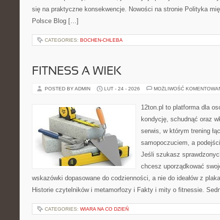
się na praktyczne konsekwencje. Nowości na stronie Polityka mi
Polsce Blog […]
CATEGORIES:
BOCHEN-CHLEBA
FITNESS A WIEK
POSTED BY ADMIN
LUT - 24 - 2026
MOŻLIWOŚĆ KOMENTOWA
12ton.pl to platforma dla o
kondycję, schudnąć oraz wk
serwis, w którym trening łą
samopoczuciem, a podejście
Jeśli szukasz sprawdzonych
chcesz uporządkować swoje 
wskazówki dopasowane do codzienności, a nie do ideałów z plakat
Historie czytelników i metamorfozy i Fakty i mity o fitnessie. Sed
CATEGORIES:
WIARA NA CO DZIEŃ