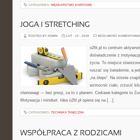
CATEGORIES:
WĘDKARSTWO KARPIOWE
JOGA I STRETCHING
POSTED BY ADMIN
LUT - 10 - 2026
MOŻLIWOŚĆ KOMENTOWA
o2fit.pl to centrum aktywnoś
doświadczenie z motywacją 
życia. To miejsce stworzon
ruszać się świadomie, a jed
„na ślepo”. Na stronie znaj
wzmocnić ciało, zrzucić kil
równowagi — bez presji, za to z planem. Ciekawe kategorie to Zumb
Motywacja i mindset. Idea o2fit.pl opiera się na […]
CATEGORIES:
TECHNIKA TANECZNA
WSPÓŁPRACA Z RODZICAMI