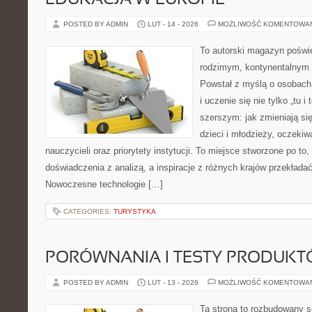
EDUKACJA W EUROPIE
POSTED BY ADMIN
LUT - 14 - 2026
MOŻLIWOŚĆ KOMENTOWA
To autorski magazyn poświę
rodzimym, kontynentalnym
Powstał z myślą o osobach,
i uczenie się nie tylko „tu i
szerszym: jak zmieniają si
dzieci i młodzieży, oczeki
nauczycieli oraz priorytety instytucji. To miejsce stworzone po to,
doświadczenia z analizą, a inspiracje z różnych krajów przekład
Nowoczesne technologie […]
CATEGORIES:
TURYSTYKA
PORÓWNANIA I TESTY PRODUK
POSTED BY ADMIN
LUT - 13 - 2026
MOŻLIWOŚĆ KOMENTOWA
Ta strona to rozbudowany s