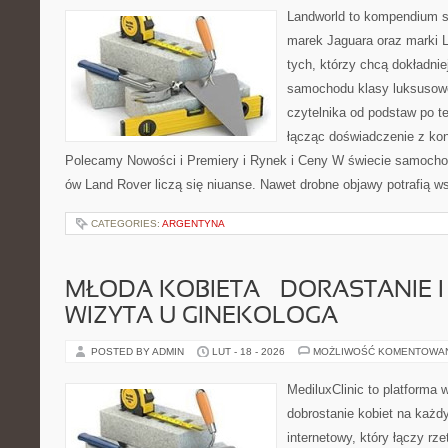
Landworld to kompendium s
marek Jaguara oraz marki L
tych, którzy chcą dokładnie
samochodu klasy luksusowe
czytelnika od podstaw po t
łącząc doświadczenie z kon
Polecamy Nowości i Premiery i Rynek i Ceny W świecie samocho
ów Land Rover liczą się niuanse. Nawet drobne objawy potrafią w
CATEGORIES:
ARGENTYNA
MŁODA KOBIETA – DORASTANIE I
WIZYTA U GINEKOLOGA
POSTED BY ADMIN
LUT - 18 - 2026
MOŻLIWOŚĆ KOMENTOWA
MediluxClinic to platforma 
dobrostanie kobiet na każdy
internetowy, który łączy rz