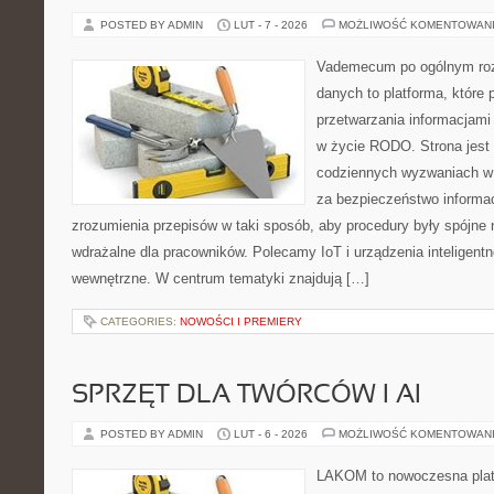
POSTED BY ADMIN
LUT - 7 - 2026
MOŻLIWOŚĆ KOMENTOWAN
Vademecum po ogólnym roz
danych to platforma, które
przetwarzania informacjami 
w życie RODO. Strona jest
codziennych wyzwaniach w f
za bezpieczeństwo informacj
zrozumienia przepisów w taki sposób, aby procedury były spójne 
wdrażalne dla pracowników. Polecamy IoT i urządzenia inteligentne
wewnętrzne. W centrum tematyki znajdują […]
CATEGORIES:
NOWOŚCI I PREMIERY
SPRZĘT DLA TWÓRCÓW I AI
POSTED BY ADMIN
LUT - 6 - 2026
MOŻLIWOŚĆ KOMENTOWAN
LAKOM to nowoczesna plat