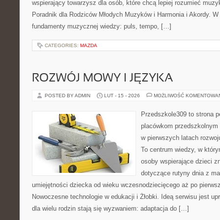
wspierający towarzysz dla osób, które chcą lepiej rozumieć muzy
Poradnik dla Rodziców Młodych Muzyków i Harmonia i Akordy. W
fundamenty muzycznej wiedzy: puls, tempo, […]
CATEGORIES:
MAZDA
ROZWÓJ MOWY I JĘZYKA
POSTED BY ADMIN
LUT - 15 - 2026
MOŻLIWOŚĆ KOMENTOWA
Przedszkole309 to strona 
placówkom przedszkolnym o
w pierwszych latach rozwoj
To centrum wiedzy, w który
osoby wspierające dzieci z
dotyczące rutyny dnia z ma
umiejętności dziecka od wieku wczesnodziecięcego aż po pierwsz
Nowoczesne technologie w edukacji i Żłobki. Ideą serwisu jest up
dla wielu rodzin stają się wyzwaniem: adaptacja do […]