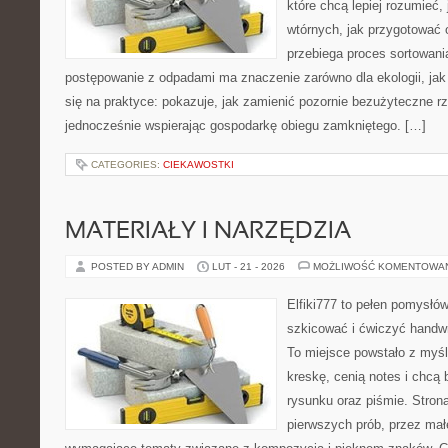
które chcą lepiej rozumieć,
wtórnych, jak przygotować 
przebiega proces sortowani
postępowanie z odpadami ma znaczenie zarówno dla ekologii, jak 
się na praktyce: pokazuje, jak zamienić pozornie bezużyteczne r
jednocześnie wspierając gospodarkę obiegu zamkniętego. […]
CATEGORIES:
CIEKAWOSTKI
MATERIAŁY I NARZĘDZIA
POSTED BY ADMIN
LUT - 21 - 2026
MOŻLIWOŚĆ KOMENTOWA
Elfiki777 to pełen pomysłów
szkicować i ćwiczyć handwr
To miejsce powstało z myśl
kreskę, cenią notes i chcą
rysunku oraz piśmie. Stron
pierwszych prób, przez małe