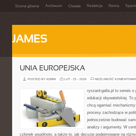
Archiwum
Redakcja
Remis
Spari
Strona główna
Chwała
JAMES
UNIA EUROPEJSKA
POSTED BY ADMIN
LUT - 25 - 2026
MOŻLIWOŚĆ KOMENTOWA
ryszard-galla.pl to serwis o 
edukacji obywatelskiej. To 
chcą ogarniać mechanizmy p
procesy zachodzące w polit
jednocześnie budować samo
analizy i argumenty. W cen
członek wspólnoty, a także to, jak decyzje podejmowane na różn