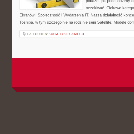
pokaże, jak podchodzimy d
oczekiwać. Ciekawe kategor
Ekranów i Społeczność i Wydarzenia IT. Nasza działalność konce
Toshiba, w tym szczególnie na rodzinie serii Satellite. Modele do
CATEGORIES:
KOSMETYKI DLA NIEGO