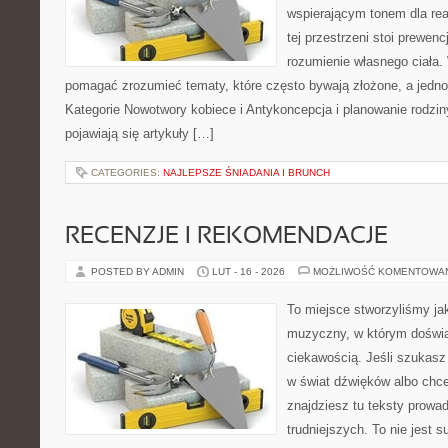
wspierającym tonem dla re
tej przestrzeni stoi prewen
rozumienie własnego ciała.
pomagać zrozumieć tematy, które często bywają złożone, a jedno
Kategorie Nowotwory kobiece i Antykoncepcja i planowanie rodzin
pojawiają się artykuły […]
CATEGORIES:
NAJLEPSZE ŚNIADANIA I BRUNCH
RECENZJE I REKOMENDACJE
POSTED BY ADMIN
LUT - 16 - 2026
MOŻLIWOŚĆ KOMENTOWA
To miejsce stworzyliśmy ja
muzyczny, w którym doświa
ciekawością. Jeśli szukas
w świat dźwięków albo chce
znajdziesz tu teksty prowa
trudniejszych. To nie jest 