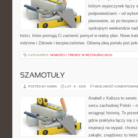
którym wypoczynek łączy s
podpowiedziami – od wyboru
planowanie, aż po bezpiecz
spokojnym weekendzie nad 
treści, które pomogą Ci zamienić pomysł w realny plan. Nowe kate
rodzinne i Zdrowie i bezpieczeństwo. Główną ideą portalu jest po
CATEGORIES:
NOWOŚCI I TRENDY W RESTAURACJACH
SZAMOTUŁY
POSTED BY ADMIN
LUT - 8 - 2026
MOŻLIWOŚĆ KOMENTOWAN
Anabell z Kalisza to serwi
sercu zachodniej Polski – mi
wciągnąć historią. To przes
gdzie praktyka łączy się z i
inspiracji na wypad, chces
zakątki, znajdziesz tu tre