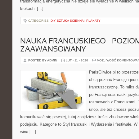
transformacja energetyczna nie dzieje się wyłącznie w wielkich h
krokach: […]
CATEGORIES:
DIY SZTUKA ŚCIENNA I PLAKATY
NAUKA FRANCUSKIEGO – POZIOM
ZAAWANSOWANY
POSTED BY ADMIN
LUT - 11 - 2026
MOŻLIWOŚĆ KOMENTOWA
ParisGliwice.pl to przestrz
chcą poznać Francję i jedn
francuszczyznę. To miks d
po Francji oraz nauki język
rozmowach z Francuzami. Je
urlop, ale też chcesz pocz
komunikować się pewniej, tutaj znajdziesz treści zbudowane wła
podejściu. Kategorie to Styl francuski i Wydarzenia i festiwale. W 
wina […]