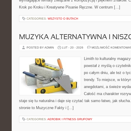
wymagające tematy związane z kompozycją i pięknem znaków. Ci
Krok po Kroku i Kreatywne Pisanie Ręczne. W centrum […]
CATEGORIES:
WSZYSTO O BUTACH
MUZYKA ALTERNATYWNA I NIS
POSTED BY ADMIN
LUT - 20 - 2026
MOŻLIWOŚĆ KOMENTOWA
Limith to kulturalny magazy
powstał z myślą o czytelni
po całym dniu, ale też o ty
trendy. To miejsce, w który
anegdotami, a świeże wydan
Całość ma charakter rozry
staje się tu naturalna i daje się czytać tak samo łatwo, jak słuch
stronie to Muzyczne Fakty i […]
CATEGORIES:
AEROBIK I FITNESS GRUPOWY