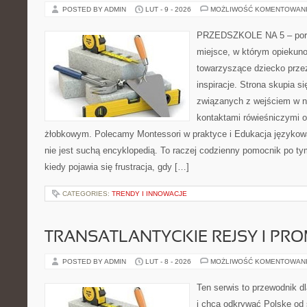
POSTED BY ADMIN
LUT - 9 - 2026
MOŻLIWOŚĆ KOMENTOWAN
PRZEDSZKOLE NA 5 – porta
miejsce, w którym opiekun
towarzyszące dziecko przez
inspiracje. Strona skupia 
związanych z wejściem w n
kontaktami rówieśniczymi 
żłobkowym. Polecamy Montessori w praktyce i Edukacja językowa
nie jest suchą encyklopedią. To raczej codzienny pomocnik po ty
kiedy pojawia się frustracja, gdy […]
CATEGORIES:
TRENDY I INNOWACJE
TRANSATLANTYCKIE REJSY I PR
POSTED BY ADMIN
LUT - 8 - 2026
MOŻLIWOŚĆ KOMENTOWAN
Ten serwis to przewodnik d
i chcą odkrywać Polskę od 