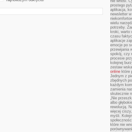
nie wnosi. C
prostego pyt
aplikacja, k
newsletter 
niekomforto
wielu narzęd
potrzeby. Z
kroki, warto
czasu fakty
aplikacje za
emocje po so
przewijania 
spokój, czy 
procesie prz
kolejnej bur
zestaw wska
online
które 
Jednym z pi
zbędnych po
każdym kome
zamienia nas
skutecznie n
„Nie przeszk
albo głębok
rewolucją. N
więcej ciszy
myśli. Kolej
społecznośc
które nie w
porównywania