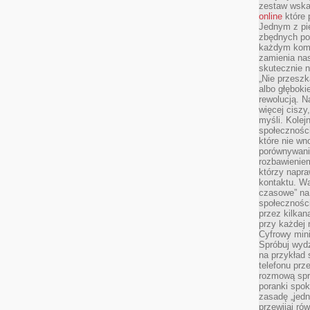
zestaw wska
online
które 
Jednym z pi
zbędnych po
każdym kome
zamienia nas
skutecznie n
„Nie przeszk
albo głębok
rewolucją. N
więcej ciszy
myśli. Kolej
społecznośc
które nie w
porównywania
rozbawienie
którzy napra
kontaktu. Wa
czasowe” na
społecznośc
przez kilkan
przy każdej 
Cyfrowy min
Spróbuj wydz
na przykład s
telefonu prz
rozmową spra
poranki spo
zasadę „jedne
przewijaj ró