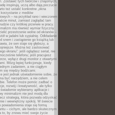
m. Zostawić tych twórców i znajomych,
wdę inspirują, uczą albo dają poczucie
rto też ustalić konkretne „okna
 korzystanie z mediów
iowych – na przykład rano i wieczorem
aście minut, zamiast zaglądać tam
nudzie czy krótkiej przerwie w pracy.
imalizm ma również wymiar fizyczny.
ielić przestrzenie wolne od ekranów –
tół w jadalni lub sypialnię. Odkładanie
ed snem i zastąpienie go książką lub
wia, że sen staje się głębszy, a
kojniejsze. Można też zastosować
go ekranu”: jeśli oglądasz serial, nie
wnocześnie telefonu; jeśli pracujesz
rze, wyłącz drugi monitor z otwartymi
mi. Mózg lepiej funkcjonuje, kiedy
jednym zadaniem, a nie ciągłym
em się między bodźcami.
e jest jednak uświadomienie sobie, że
ma być narzędziem, a nie celem
ie. Telefon może pomóc zadbać o
cje, rozwój i kreatywność, ale tylko
 świadomie wybieramy aplikacje i
owy minimalizm nie jest modą dla
ecz strategią, która pozwala odzyskać
nie i wewnętrzny spokój. W świecie
 powiadomienia staje się formą
untu – cichym, ale bardzo skutecznym
 to, by znowu mieć swoje życie