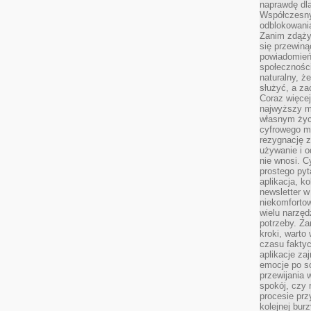
naprawdę dla
Współczesny
odblokowania
Zanim zdąży
się przewiną
powiadomień 
społecznośc
naturalny, ż
służyć, a z
Coraz więce
najwyższy m
własnym życ
cyfrowego mi
rezygnację z
używanie i o
nie wnosi. C
prostego pyt
aplikacja, k
newsletter 
niekomforto
wielu narzęd
potrzeby. Z
kroki, warto
czasu fakty
aplikacje za
emocje po so
przewijania 
spokój, czy 
procesie prz
kolejnej bur