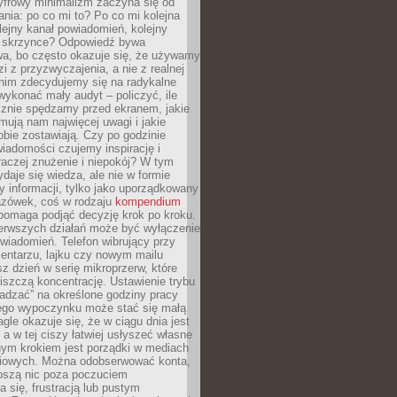
yfrowy minimalizm zaczyna się od
ania: po co mi to? Po co mi kolejna
olejny kanał powiadomień, kolejny
w skrzynce? Odpowiedź bywa
wa, bo często okazuje się, że używamy
zi z przyzwyczajenia, a nie z realnej
anim zdecydujemy się na radykalne
 wykonać mały audyt – policzyć, ile
cznie spędzamy przed ekranem, jakie
jmują nam najwięcej uwagi i jakie
bie zostawiają. Czy po godzinie
wiadomości czujemy inspirację i
raczej znużenie i niepokój? W tym
ydaje się wiedza, ale nie w formie
zy informacji, tylko jako uporządkowany
zówek, coś w rodzaju
kompendium
pomaga podjąć decyzję krok po kroku.
erwszych działań może być wyłączenie
wiadomień. Telefon wibrujący przy
ntarzu, lajku czy nowym mailu
z dzień w serię mikroprzerw, które
iszczą koncentrację. Ustawienie trybu
adzać” na określone godziny pracy
iego wypoczynku może stać się małą
agle okazuje się, że w ciągu dnia jest
, a w tej ciszy łatwiej usłyszeć własne
nym krokiem jest porządki w mediach
iowych. Można odobserwować konta,
noszą nic poza poczuciem
 się, frustracją lub pustym