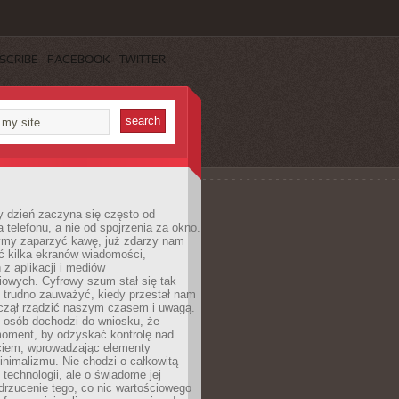
SCRIBE
FACEBOOK
TWITTER
 dzień zaczyna się często od
 telefonu, a nie od spojrzenia za okno.
my zaparzyć kawę, już zdarzy nam
ć kilka ekranów wiadomości,
z aplikacji i mediów
iowych. Cyfrowy szum stał się tak
e trudno zauważyć, kiedy przestał nam
aczął rządzić naszym czasem i uwagą.
j osób dochodzi do wniosku, że
oment, by odzyskać kontrolę nad
iem, wprowadzając elementy
nimalizmu. Nie chodzi o całkowitą
 technologii, ale o świadome jej
drzucenie tego, co nic wartościowego