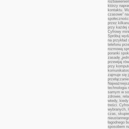
rozbawienie
którzy napra
kontaktu. Wa
czasowe” na
społecznośc
przez kilkan
przy każdej 
Cyfrowy min
Spróbuj wydz
na przykład s
telefonu prz
rozmową spra
poranki spo
zasadę „jedne
przewijaj ró
przy kompute
komunikatora
zajmuje się 
przełączani
Najważniejsz
technologia 
samym w sob
zdrowie, rela
wtedy, kiedy
treści. Cyfr
wybranych, l
czas, skupie
nieustannego
łagodnego b
sposobem na