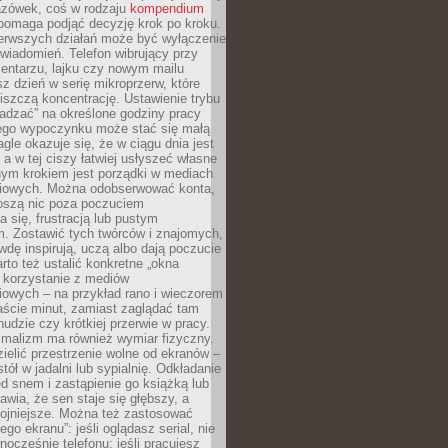
zówek, coś w rodzaju
kompendium
pomaga podjąć decyzję krok po kroku.
erwszych działań może być wyłączenie
wiadomień. Telefon wibrujący przy
ntarzu, lajku czy nowym mailu
z dzień w serię mikroprzerw, które
iszczą koncentrację. Ustawienie trybu
adzać” na określone godziny pracy
iego wypoczynku może stać się małą
agle okazuje się, że w ciągu dnia jest
, a w tej ciszy łatwiej usłyszeć własne
nym krokiem jest porządki w mediach
iowych. Można odobserwować konta,
noszą nic poza poczuciem
 się, frustracją lub pustym
m. Zostawić tych twórców i znajomych,
wdę inspirują, uczą albo dają poczucie
rto też ustalić konkretne „okna
 korzystanie z mediów
iowych – na przykład rano i wieczorem
aście minut, zamiast zaglądać tam
nudzie czy krótkiej przerwie w pracy.
imalizm ma również wymiar fizyczny.
ielić przestrzenie wolne od ekranów –
tół w jadalni lub sypialnię. Odkładanie
ed snem i zastąpienie go książką lub
wia, że sen staje się głębszy, a
kojniejsze. Można też zastosować
go ekranu”: jeśli oglądasz serial, nie
wnocześnie telefonu; jeśli pracujesz