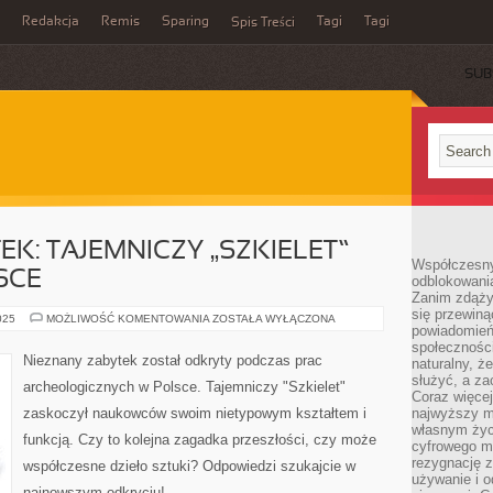
Redakcja
Remis
Sparing
Tagi
Tagi
Spis Treści
SUB
K: TAJEMNICZY „SZKIELET”
Współczesny
SCE
odblokowania
Zanim zdąży
się przewiną
NIEZNANY
025
MOŻLIWOŚĆ KOMENTOWANIA
ZOSTAŁA WYŁĄCZONA
powiadomień 
ZABYTEK:
TAJEMNICZY
społecznośc
„SZKIELET”
Nieznany zabytek został odkryty podczas prac
naturalny, ż
ODKRYTY
W
służyć, a z
archeologicznych w Polsce. Tajemniczy "Szkielet"
POLSCE
Coraz więce
zaskoczył naukowców swoim nietypowym kształtem i
najwyższy m
własnym życ
funkcją. Czy to kolejna zagadka przeszłości, czy może
cyfrowego mi
rezygnację z
współczesne dzieło sztuki? Odpowiedzi szukajcie w
używanie i o
najnowszym odkryciu!