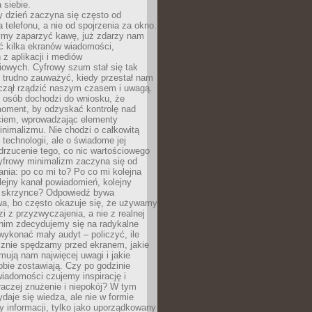
 siebie.
 dzień zaczyna się często od
 telefonu, a nie od spojrzenia za okno.
my zaparzyć kawę, już zdarzy nam
ć kilka ekranów wiadomości,
z aplikacji i mediów
iowych. Cyfrowy szum stał się tak
e trudno zauważyć, kiedy przestał nam
aczął rządzić naszym czasem i uwagą.
j osób dochodzi do wniosku, że
oment, by odzyskać kontrolę nad
iem, wprowadzając elementy
nimalizmu. Nie chodzi o całkowitą
 technologii, ale o świadome jej
drzucenie tego, co nic wartościowego
yfrowy minimalizm zaczyna się od
ania: po co mi to? Po co mi kolejna
olejny kanał powiadomień, kolejny
w skrzynce? Odpowiedź bywa
wa, bo często okazuje się, że używamy
zi z przyzwyczajenia, a nie z realnej
anim zdecydujemy się na radykalne
 wykonać mały audyt – policzyć, ile
cznie spędzamy przed ekranem, jakie
jmują nam najwięcej uwagi i jakie
bie zostawiają. Czy po godzinie
wiadomości czujemy inspirację i
raczej znużenie i niepokój? W tym
ydaje się wiedza, ale nie w formie
zy informacji, tylko jako uporządkowany